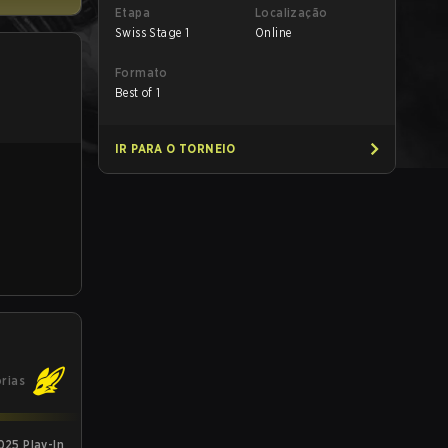
Etapa
Localização
Swiss Stage 1
Online
Formato
Best of 1
IR PARA O TORNEIO
órias
025 Play-In