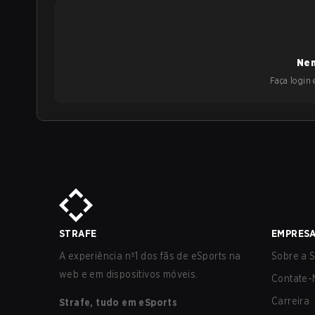
Nen
Faça login e
STRAFE
EMPRES
A experiência nº1 dos fãs de eSports na
Sobre a S
web e em dispositivos móveis.
Contate-
Carreira
Strafe, tudo em eSports