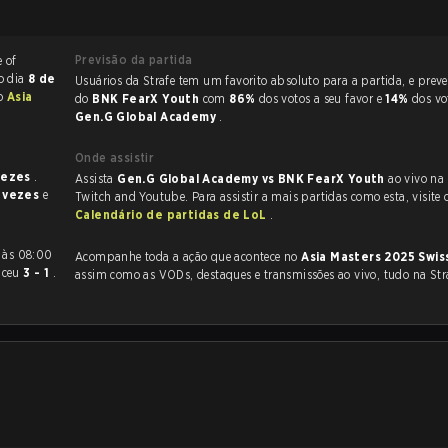
Previsão da partida
 no dia
8 de
Usuários da Strafe tem um favorito absoluto para a partida, e preveem a vitória
do
Asia
do
BNK FearX Youth
com
86%
dos votos a seu favor e
14%
dos vo
Gen.G Global Academy
.
Onde assistir
vezes
.
Assista
Gen.G Global Academy vs BNK FearX Youth
ao vivo na
 vezes
e
Twitch and Youtube. Para assistir a mais partidas como esta, visite 
Calendário de partidas de LoL
.
Acompanhe toda a ação que acontece no
Asia Masters 2025 Swis
nceu
3 - 1
.
assim como as VODs, destaques e transmissões ao vivo, tudo na Str