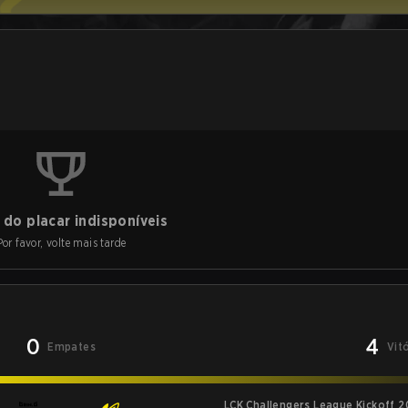
do placar indisponíveis
Por favor, volte mais tarde
0
4
Empates
Vit
LCK Challengers League Kickoff 2