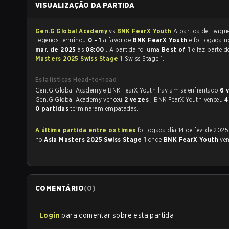
VISUALIZAÇÃO DA PARTIDA
Gen.G Global Academy
vs
BNK FearX Youth
A partida de League of
Legends terminou
0 - 1
a favor de
BNK FearX Youth
e foi jogada
mar. de 2025
às
08:00
. A partida foi uma
Best of 1
e faz parte 
Masters 2025 Swiss Stage 1
Swiss Stage 1.
Estatísticas Head-to-head
Gen.G Global Academy e BNK FearX Youth haviam se enfrentado
6 
Gen.G Global Academy venceu
2 vezes
, BNK FearX Youth venceu
4
0 partidas
terminaram empatadas.
A última partida entre os times
foi jogada dia 14 de fev. de 2025 às 08:00
no
Asia Masters 2025 Swiss Stage 1
onde
BNK FearX Youth
ve
COMENTÁRIO
(
0
)
Login
para comentar sobre esta partida