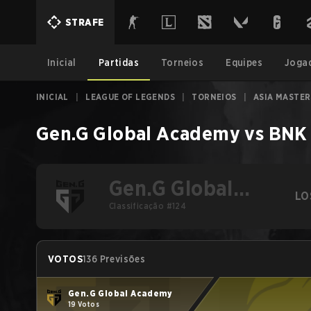
STRAFE
Inicial
Partidas
Torneios
Equipes
Joga
INICIAL
|
LEAGUE OF LEGENDS
|
TORNEIOS
|
ASIA MASTER
Gen.G Global Academy
vs
BNK 
Gen.G Global
LO
Academy
Classificação #124
VOTOS
136 Previsões
Gen.G Global Academy
19 Votos