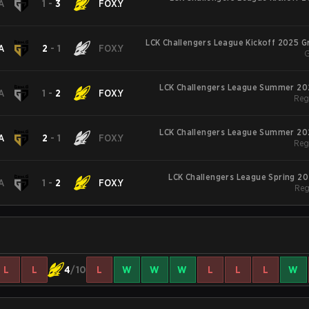
A
1
-
3
FOX.Y
LCK Challengers League Kickoff 2025 
A
2
-
1
FOX.Y
G
LCK Challengers League Summer 20
A
1
-
2
FOX.Y
Reg
LCK Challengers League Summer 20
A
2
-
1
FOX.Y
Reg
LCK Challengers League Spring 2
A
1
-
2
FOX.Y
Reg
L
L
4
/10
L
W
W
W
L
L
L
W