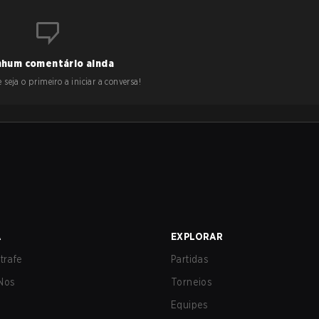
hum comentário ainda
 seja o primeiro a iniciar a conversa!
A
EXPLORAR
trafe
Partidas
Nos
Torneios
Equipes