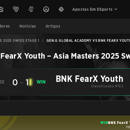
Apostas Em ESports
dores
Notícias
Artigos
S 2025 SWISS STAGE 1
|
GEN.G GLOBAL ACADEMY VS BNK FEARX YOUTH
FearX Youth
–
Asia Masters 2025 Sw
BNK FearX Youth
0
-
1
SE
WIN
Classificação #102
WIN
BNK FearX 
11