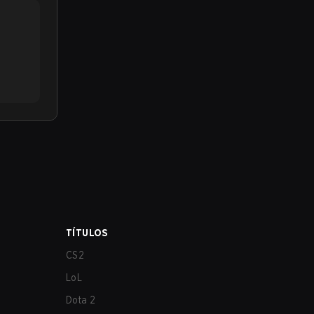
TÍTULOS
CS2
LoL
Dota 2