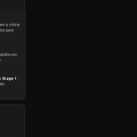
tos para
 strafe.com,
o
s Stage 1
,
afe.