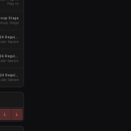
Play-In
Group Stage
roup Stage
24 Regular
ular Season
Season
24 Regular
ular Season
Season
024 Regular
ular Season
Season
L
L