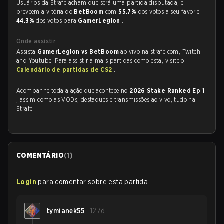
Usuários da Strafe acham que será uma partida disputada, e
preveem a vitória do
BetBoom
com
55.7%
dos votos a seu favor e
44.3%
dos votos para
GamerLegion
.
Onde assistir
Assista
GamerLegion vs BetBoom
ao vivo na strafe.com, Twitch
and Youtube. Para assistir a mais partidas como esta, visite o
Calendário de partidas de CS2
.
Acompanhe toda a ação que acontece no
2026 Stake Ranked Ep 1
, assim como as VODs, destaques e transmissões ao vivo, tudo na
Strafe.
COMENTÁRIO
(
1
)
Login
para comentar sobre esta partida
tymianek55
127d