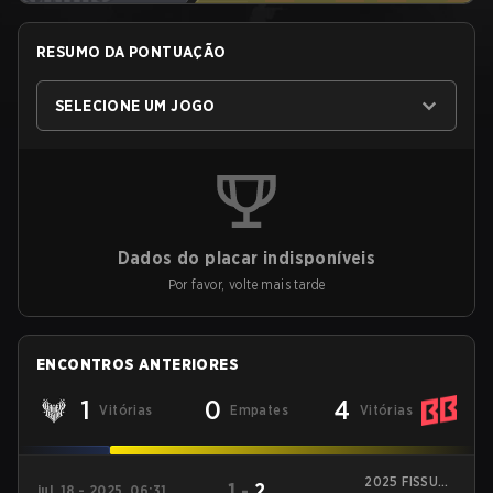
RESUMO DA PONTUAÇÃO
SELECIONE UM JOGO
Dados do placar indisponíveis
Por favor, volte mais tarde
ENCONTROS ANTERIORES
1
0
4
Vitórias
Empates
Vitórias
2025 FISSURE
1
-
2
jul. 18 - 2025, 06:31