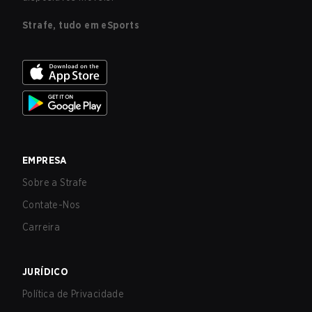
Strafe, tudo em eSports
EMPRESA
Sobre a Strafe
Contate-Nos
Carreira
JURÍDICO
Política de Privacidade