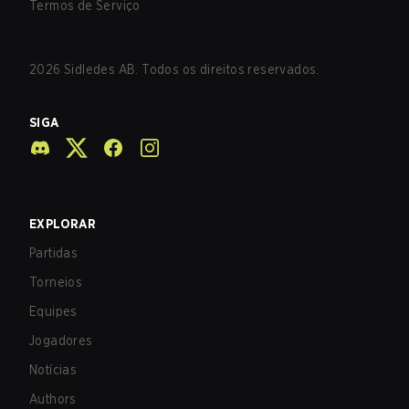
Termos de Serviço
2026
Sidledes AB. Todos os direitos reservados.
SIGA
EXPLORAR
Partidas
Torneios
Equipes
Jogadores
Notícias
Authors