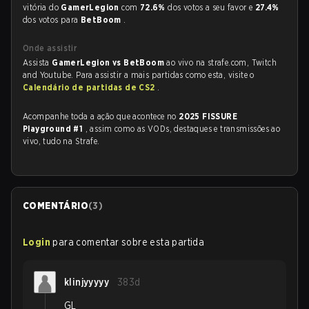
vitória do
GamerLegion
com
72.6%
dos votos a seu favor e
27.4%
dos votos para
BetBoom
.
Onde assistir
Assista
GamerLegion vs BetBoom
ao vivo na strafe.com, Twitch
and Youtube. Para assistir a mais partidas como esta, visite o
Calendário de partidas de CS2
.
Acompanhe toda a ação que acontece no
2025 FISSURE
Playground #1
, assim como as VODs, destaques e transmissões ao
vivo, tudo na Strafe.
COMENTÁRIO
(
3
)
Login
para comentar sobre esta partida
klinjyyyyy
383d
GL