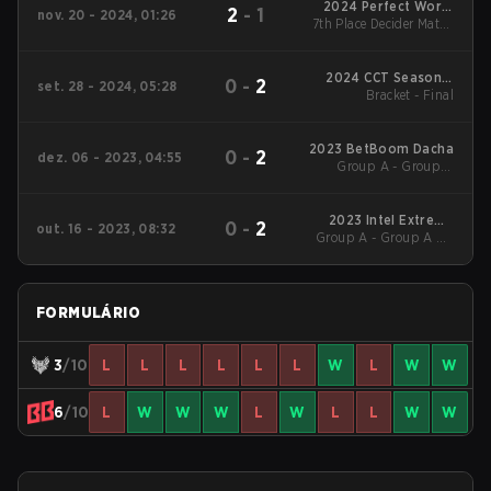
2024 Perfect World
2
-
1
nov. 20 - 2024, 01:26
7th Place Decider Match
Shanghai Major :
- 7th Place Decider
European RMR A
Match
2024 CCT Season 2
0
-
2
set. 28 - 2024, 05:28
European Series #12
Bracket - Final
2023 BetBoom Dacha
0
-
2
dez. 06 - 2023, 04:55
Group A - Group A
Losers' Match
2023 Intel Extreme
0
-
2
out. 16 - 2023, 08:32
Group A - Group A UB
Masters Sydney
Semifinal
FORMULÁRIO
3
/10
L
L
L
L
L
L
W
L
W
W
6
/10
L
W
W
W
L
W
L
L
W
W