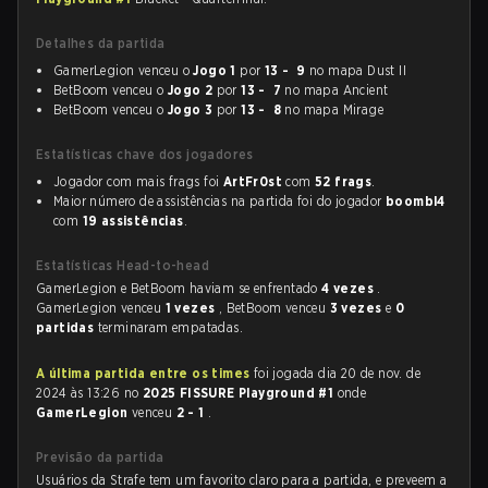
Detalhes da partida
GamerLegion venceu o
Jogo 1
por
13 - 9
no mapa Dust II
BetBoom venceu o
Jogo 2
por
13 - 7
no mapa Ancient
BetBoom venceu o
Jogo 3
por
13 - 8
no mapa Mirage
Estatísticas chave dos jogadores
Jogador com mais frags foi
ArtFr0st
com
52 frags
.
Maior número de assistências na partida foi do jogador
boombl4
com
19 assistências
.
Estatísticas Head-to-head
GamerLegion e BetBoom haviam se enfrentado
4 vezes
.
GamerLegion venceu
1 vezes
, BetBoom venceu
3 vezes
e
0
partidas
terminaram empatadas.
A última partida entre os times
foi jogada dia 20 de nov. de
2024 às 13:26 no
2025 FISSURE Playground #1
onde
GamerLegion
venceu
2 - 1
.
Previsão da partida
Usuários da Strafe tem um favorito claro para a partida, e preveem a