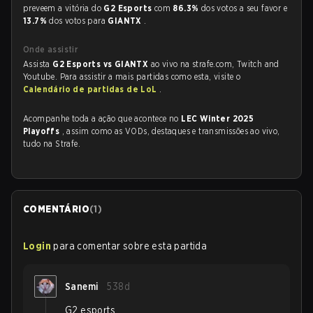
preveem a vitória do
G2 Esports
com
86.3%
dos votos a seu favor e
13.7%
dos votos para
GIANTX
.
Onde assistir
Assista
G2 Esports vs GIANTX
ao vivo na strafe.com, Twitch and
Youtube. Para assistir a mais partidas como esta, visite o
Calendário de partidas de LoL
.
Acompanhe toda a ação que acontece no
LEC Winter 2025
Playoffs
, assim como as VODs, destaques e transmissões ao vivo,
tudo na Strafe.
COMENTÁRIO
(
1
)
Login
para comentar sobre esta partida
Sanemi
538d
G2 esports