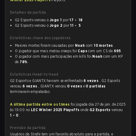
Detalhes da partida
G2 Esports venceu o
Jogo 1
por
17 - 18
G2 Esports venceu o
Jogo 2
por
11 - 5
Estatísticas chave dos jogadores
Maiores mortes foram causadas por
Noah
com
10 mortes
.
O jogador que mais matou creeps foi
Caps
com um CS de
695
.
O jogador com mais participações em kills foi
Noah
com um KP
de
78%
.
Estatísticas Head-to-head
G2 Esports e GIANTX haviam se enfrentado
6 vezes
. G2 Esports
venceu
6 vezes
, GIANTX venceu
0 vezes
e
0 partidas
terminaram empatadas.
A última partida entre os times
foi jogada dia 27 de jan. de 2025
às 19:00 no
LEC Winter 2025 Playoffs
onde
G2 Esports
venceu
1 - 0
.
Previsão da partida
Usuários da Strafe tem um favorito absoluto para a partida, e