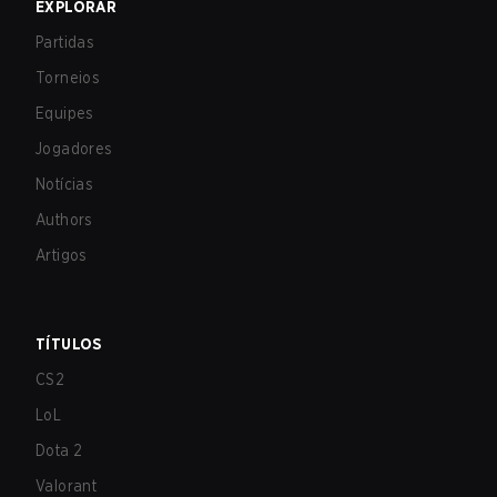
EXPLORAR
Partidas
Torneios
Equipes
Jogadores
Notícias
Authors
Artigos
TÍTULOS
CS2
LoL
Dota 2
Valorant