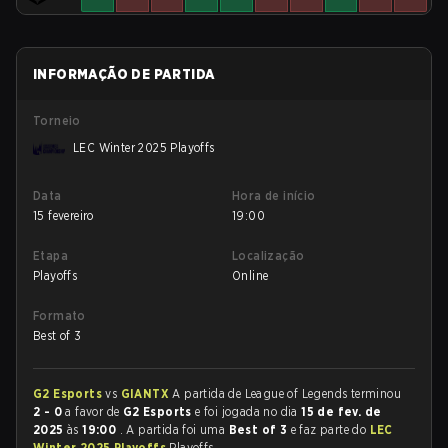
INFORMAÇÃO DE PARTIDA
Torneio
LEC Winter 2025 Playoffs
Data
Hora de início
15 fevereiro
19:00
Etapa
Localização
Playoffs
Online
Formato
Best of 3
G2 Esports
vs
GIANTX
A partida de League of Legends terminou
2 - 0
a favor de
G2 Esports
e foi jogada no dia
15 de fev. de
2025
às
19:00
. A partida foi uma
Best of 3
e faz parte do
LEC
Winter 2025 Playoffs
Playoffs.