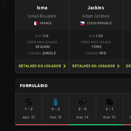
Isma
Jackies
Ismaïl Boualem
Adam Jeřábek
FRANCE
CZECH REPUBLIC
1.16
1.50
K/D
K/D
HEROI MAIS JOGADO
HEROI MAIS JOGADO
SEJUANI
YONE
JUNGLE
MID
FUNÇÃO
FUNÇÃO
DETALHES DO JOGADOR
DETALHES DO JOGADOR
DE
FORMULÁRIO
1
-
2
0
-
2
2
-
0
2
-
1
ago. 01
mai. 15
mai. 14
mai. 10