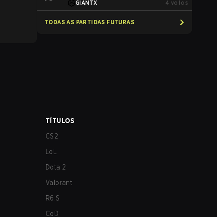
GIANTX
4
votos
TODAS AS PARTIDAS FUTURAS
TÍTULOS
CS2
LoL
Dota 2
Valorant
R6:S
CoD