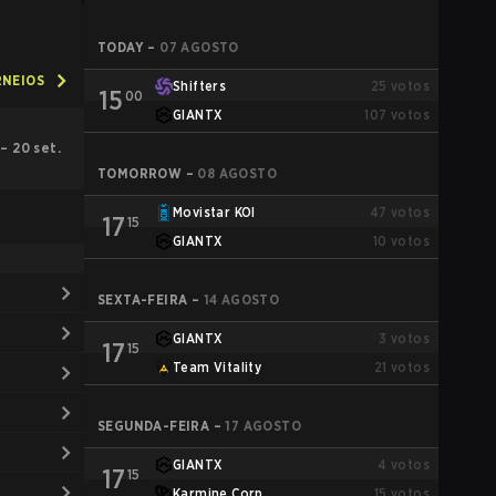
TODAY
–
07 AGOSTO
RNEIOS
Shifters
25
votos
15
00
GIANTX
107
votos
 – 20 set.
TOMORROW
–
08 AGOSTO
Movistar KOI
47
votos
17
15
GIANTX
10
votos
SEXTA-FEIRA
–
14 AGOSTO
GIANTX
3
votos
17
15
Team Vitality
21
votos
SEGUNDA-FEIRA
–
17 AGOSTO
GIANTX
4
votos
17
15
Karmine Corp
15
votos