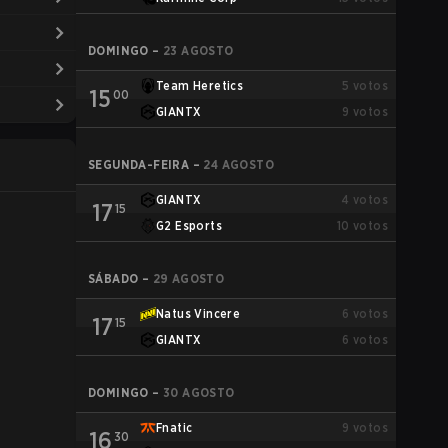
DOMINGO
–
23 AGOSTO
Team Heretics
5
votos
15
00
GIANTX
9
votos
SEGUNDA-FEIRA
–
24 AGOSTO
GIANTX
4
votos
17
15
G2 Esports
10
votos
SÁBADO
–
29 AGOSTO
Natus Vincere
6
votos
17
15
GIANTX
6
votos
DOMINGO
–
30 AGOSTO
Fnatic
9
votos
16
30