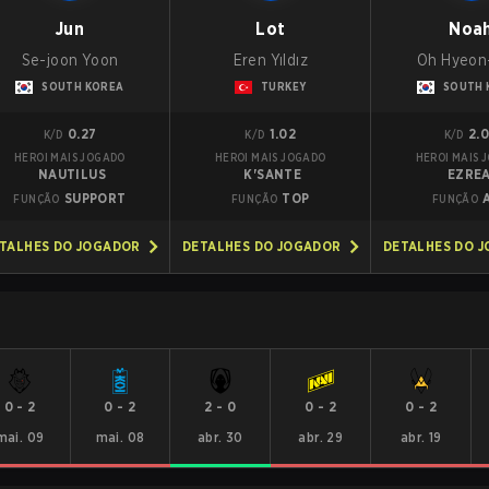
Jun
Lot
Noa
Se-joon Yoon
Eren Yıldız
Oh Hyeon
SOUTH KOREA
TURKEY
SOUTH 
0.27
1.02
2.
K/D
K/D
K/D
HEROI MAIS JOGADO
HEROI MAIS JOGADO
HEROI MAIS 
NAUTILUS
K'SANTE
EZRE
SUPPORT
TOP
FUNÇÃO
FUNÇÃO
FUNÇÃO
TALHES DO JOGADOR
DETALHES DO JOGADOR
DETALHES DO 
0
-
2
0
-
2
2
-
0
0
-
2
0
-
2
mai. 09
mai. 08
abr. 30
abr. 29
abr. 19