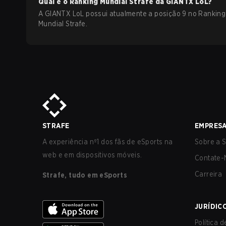
Qual é o Ranking Mundial Strafe da
GIANTX
LoL
?
A GIANTX LoL possui atualmente a posição 9 no Ranking
Mundial Strafe.
STRAFE
EMPRES
A experiência nº1 dos fãs de eSports na
Sobre a S
web e em dispositivos móveis.
Contate-
Carreira
Strafe, tudo em eSports
JURÍDIC
Política 