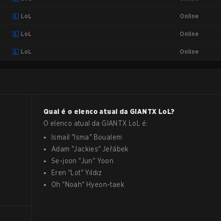
Online
LoL
Online
LoL
Online
LoL
Qual é o elenco atual da
GIANTX
LoL
?
O elenco atual da
GIANTX
LoL
é:
Ismaïl
"
Isma
"
Boualem
Adam
"
Jackies
"
Jeřábek
Se-joon
"
Jun
"
Yoon
Eren
"
Lot
"
Yıldız
Oh
"
Noah
"
Hyeon-taek