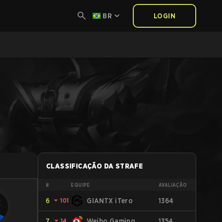
BR
LOGIN
CLASSIFICAÇÃO DA STRAFE
#
EQUIPE
AVALIAÇÃO
6
⏷
101
GIANTX iTero
1364
7
⏷
14
Weibo Gaming
1354