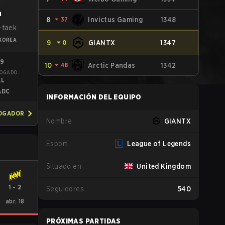
h
8
⏷
37
Invictus Gaming
1348
-taek
KOREA
9
⏷
0
GIANTX
1347
09
10
⏷
48
Arctic Pandas
1342
JOGADO
AL
ADC
INFORMACIÓN DEL EQUIPO
JOGADOR
Nombre
GIANTX
Esport
League of Legends
Situado en
United Kingdom
1
-
2
Seguidores
540
abr. 18
PRÓXIMAS PARTIDAS