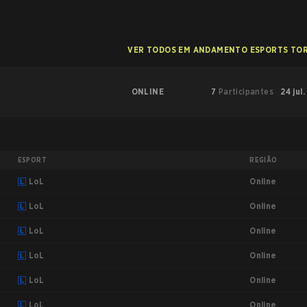
VER TODOS EM ANDAMENTO ESPORTS TO
ONLINE
7
Participantes
24 jul.
ESPORT
REGIÃO
Online
LoL
Online
LoL
Online
LoL
Online
LoL
Online
LoL
Online
LoL