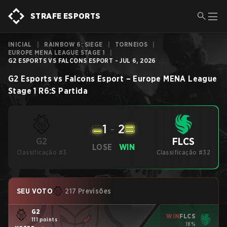
STRAFE ESPORTS
INICIAL
|
RAINBOW 6: SIEGE
|
TORNEIOS
|
EUROPE MENA LEAGUE STAGE 1
|
G2 ESPORTS VS FALCONS ESPORT - JUL 6, 2026
G2 Esports
vs
Falcons Esport
–
Europe MENA League
Stage 1
R6:S
Partida
1
-
2
FLCS
G2
LOSE
WIN
Classificação #3
Classificação #32
SEU VOTO
217 Previsões
G2
WIN
FLCS
111 points
18%