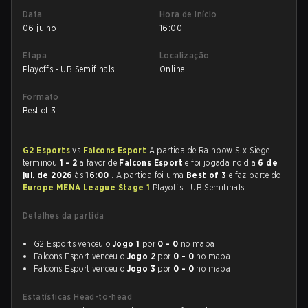
Data
Hora de início
06 julho
16:00
Etapa
Localização
Playoffs - UB Semifinals
Online
Formato
Best of 3
G2 Esports
vs
Falcons Esport
A partida de Rainbow Six Siege
terminou
1 - 2
a favor de
Falcons Esport
e foi jogada no dia
6 de
jul. de 2026
às
16:00
. A partida foi uma
Best of 3
e faz parte do
Europe MENA League Stage 1
Playoffs - UB Semifinals.
Detalhes da partida
G2 Esports venceu o
Jogo 1
por
0 - 0
no mapa
Falcons Esport venceu o
Jogo 2
por
0 - 0
no mapa
Falcons Esport venceu o
Jogo 3
por
0 - 0
no mapa
Estatísticas Head-to-head