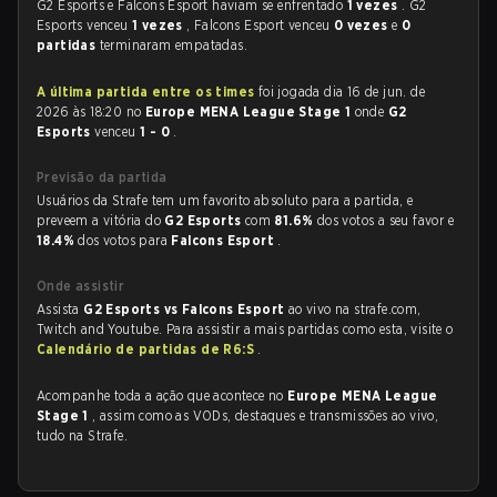
G2 Esports e Falcons Esport haviam se enfrentado
1 vezes
. G2
Esports venceu
1 vezes
, Falcons Esport venceu
0 vezes
e
0
partidas
terminaram empatadas.
A última partida entre os times
foi jogada dia 16 de jun. de
2026 às 18:20 no
Europe MENA League Stage 1
onde
G2
Esports
venceu
1 - 0
.
Previsão da partida
Usuários da Strafe tem um favorito absoluto para a partida, e
preveem a vitória do
G2 Esports
com
81.6%
dos votos a seu favor e
18.4%
dos votos para
Falcons Esport
.
Onde assistir
Assista
G2 Esports vs Falcons Esport
ao vivo na strafe.com,
Twitch and Youtube. Para assistir a mais partidas como esta, visite o
Calendário de partidas de R6:S
.
Acompanhe toda a ação que acontece no
Europe MENA League
Stage 1
, assim como as VODs, destaques e transmissões ao vivo,
tudo na Strafe.