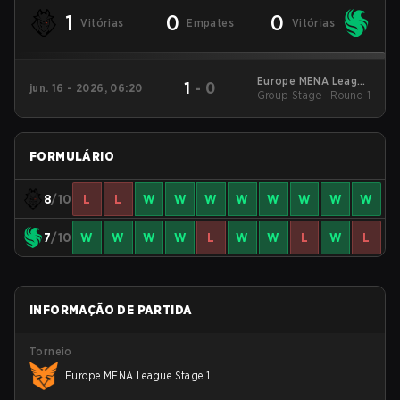
1
0
0
Vitórias
Empates
Vitórias
Europe MENA League
1
-
0
jun. 16 - 2026, 06:20
Group Stage - Round 1
Stage 1
FORMULÁRIO
8
/10
L
L
W
W
W
W
W
W
W
W
7
/10
W
W
W
W
L
W
W
L
W
L
INFORMAÇÃO DE PARTIDA
Torneio
Europe MENA League Stage 1