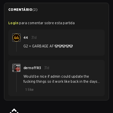
COMENTÁRIO
(
2
)
Login
para comentar sobre esta partida
44
31d
G2 = GARBAGE AF 🤡🤡🤡🤡🤡
dernoffR3
31d
Would be nice if admin could update the
fucking things so it work like back in the days…
1
like