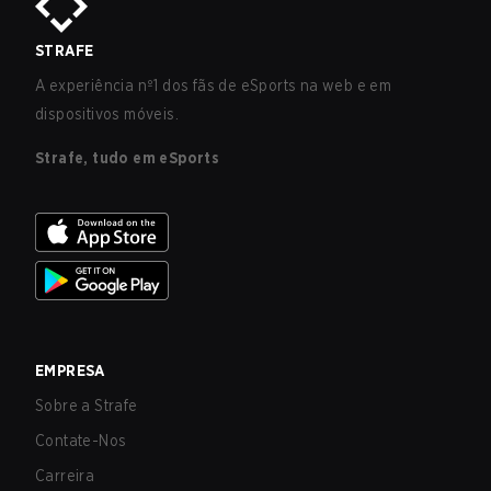
STRAFE
A experiência nº1 dos fãs de eSports na web e em
dispositivos móveis.
Strafe, tudo em eSports
EMPRESA
Sobre a Strafe
Contate-Nos
Carreira