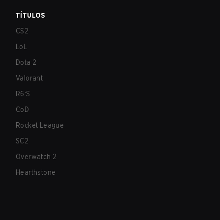
TÍTULOS
CS2
LoL
Dota 2
Valorant
R6:S
CoD
Rocket League
SC2
Overwatch 2
Hearthstone