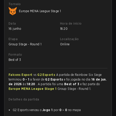
Torneio
Europe MENA League Stage 1
Data
Hora de início
16 junho
18:20
Etapa
Localização
Group Stage - Round 1
Online
Formato
Best of 3
Falcons Esport
vs
G2 Esports
A partida de Rainbow Six Siege
terminou
0 - 1
a favor de
G2 Esports
e foi jogada no dia
16 de jun.
de 2026
às
18:20
. A partida foi uma
Best of 3
e faz parte do
Europe MENA League Stage 1
Group Stage - Round 1.
Detalhes da partida
G2 Esports venceu o
Jogo 1
por
0 - 0
no mapa