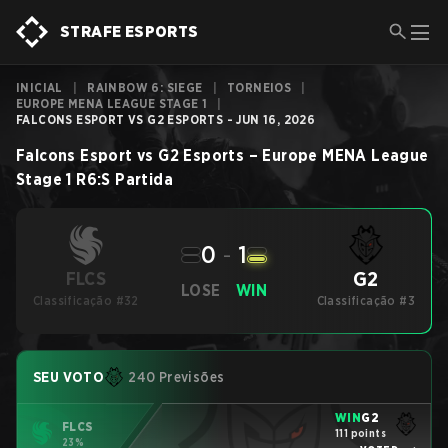
STRAFE ESPORTS
INICIAL
|
RAINBOW 6: SIEGE
|
TORNEIOS
|
EUROPE MENA LEAGUE STAGE 1
|
FALCONS ESPORT VS G2 ESPORTS - JUN 16, 2026
Falcons Esport
vs
G2 Esports
–
Europe MENA League
Stage 1
R6:S
Partida
0
-
1
G2
FLCS
LOSE
WIN
Classificação #32
Classificação #3
SEU VOTO
240 Previsões
WIN
G2
FLCS
111 points
23%