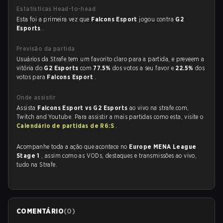
Estatísticas Head-to-head
Esta foi a primeira vez que
Falcons Esport
jogou contra
G2
Esports
.
Previsão da partida
Usuários da Strafe tem um favorito claro para a partida, e preveem a
vitória do
G2 Esports
com
77.5%
dos votos a seu favor e
22.5%
dos
votos para
Falcons Esport
.
Onde assistir
Assista
Falcons Esport vs G2 Esports
ao vivo na strafe.com,
Twitch and Youtube. Para assistir a mais partidas como esta, visite o
Calendário de partidas de R6:S
.
Acompanhe toda a ação que acontece no
Europe MENA League
Stage 1
, assim como as VODs, destaques e transmissões ao vivo,
tudo na Strafe.
COMENTÁRIO
(
0
)