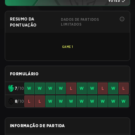
VOTED
RESUMO DA
DADOS DE PARTIDOS
LIMITADOS
PONTUAÇÃO
GAME
1
FORMULÁRIO
7
/10
W
W
W
W
L
W
W
L
W
L
8
/10
L
L
W
W
W
W
W
W
W
W
INFORMAÇÃO DE PARTIDA