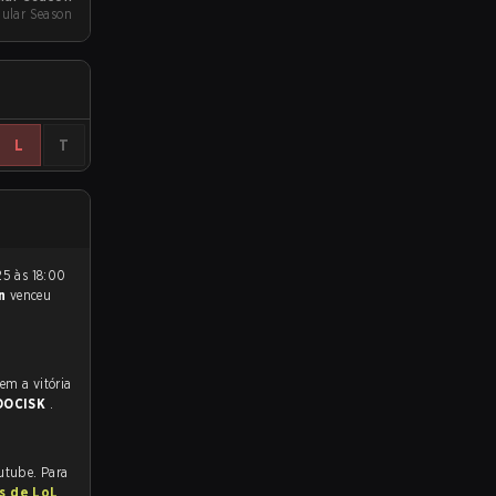
ular Season
L
T
en
venceu
DOCISK
.
utube. Para
as de LoL
.