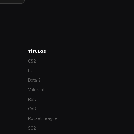
TÍTULOS
CS2
LoL
Dota 2
Valorant
R6:S
CoD
Rocket League
SC2