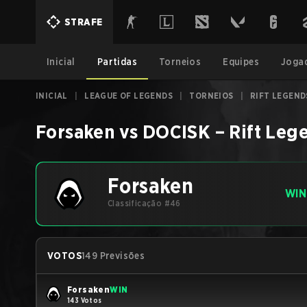
STRAFE
Inicial
Partidas
Torneios
Equipes
Joga
INICIAL
|
LEAGUE OF LEGENDS
|
TORNEIOS
|
RIFT LEGEND
Forsaken
vs
DOCISK
–
Rift Leg
Forsaken
WIN
Classificação #46
VOTOS
149 Previsões
Forsaken
WIN
143 Votos