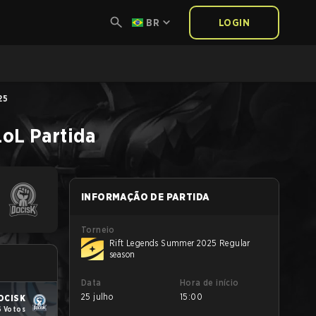
BR
LOGIN
25
LoL
Partida
INFORMAÇÃO DE PARTIDA
Torneio
Rift Legends Summer 2025 Regular
season
Data
Hora de início
25 julho
15:00
OCISK
6 Votos