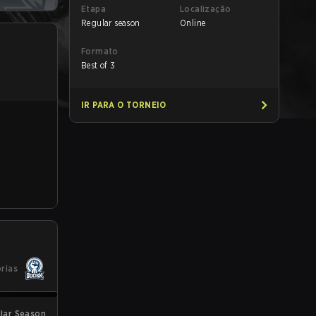
Etapa
Localização
Regular season
Online
Formato
Best of 3
IR PARA O TORNEIO
órias
ular Season