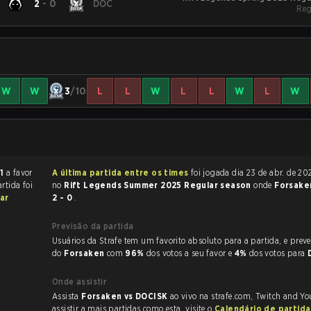
2
-
0
DOC
Reg
W
W
3
/10
L
L
W
L
L
W
L
W
 1
a favor
A última partida entre os times
foi jogada dia 23 de abr. de 2025 às 18:00
artida foi
no
Rift Legends Summer 2025 Regular season
onde
Forsak
ar
2 - 0
.
Previsão da partida
Usuários da Strafe tem um favorito absoluto para a partida, e preveem a vitória
do
Forsaken
com
96%
dos votos a seu favor e
4%
dos votos para
Onde assistir
Assista
Forsaken vs DOCISK
ao vivo na strafe.com, Twitch and Yo
assistir a mais partidas como esta, visite o
Calendário de partid