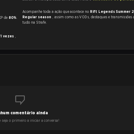
Acompanhe toda a ação que acontece no
Rift Legends Summer 
Regular season
, assim como as VODs, destaques e transmissões ao vivo,
m KP de
80%
.
tudo na Strafe.
u
1 vezes
,
hum comentário ainda
 seja o primeiro a iniciar a conversa!