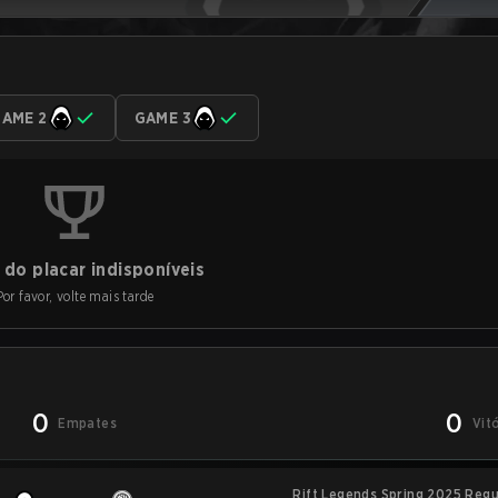
AME 2
GAME 3
do placar indisponíveis
Por favor, volte mais tarde
0
0
Empates
Vit
Rift Legends Spring 2025 Reg