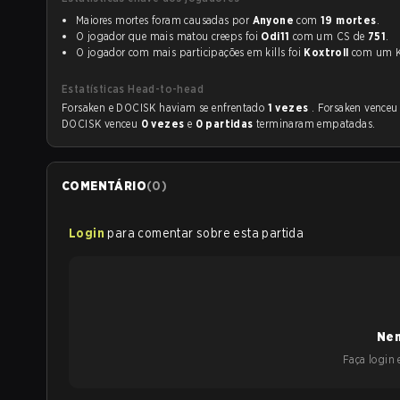
Maiores mortes foram causadas por
Anyone
com
19 mortes
.
O jogador que mais matou creeps foi
Odi11
com um CS de
751
.
O jogador com mais participações em kills foi
Koxtroll
com u
Estatísticas Head-to-head
Forsaken e DOCISK haviam se enfrentado
1 vezes
. Forsaken vence
DOCISK venceu
0 vezes
e
0 partidas
terminaram empatadas.
COMENTÁRIO
(
0
)
Login
para comentar sobre esta partida
Nen
Faça login e