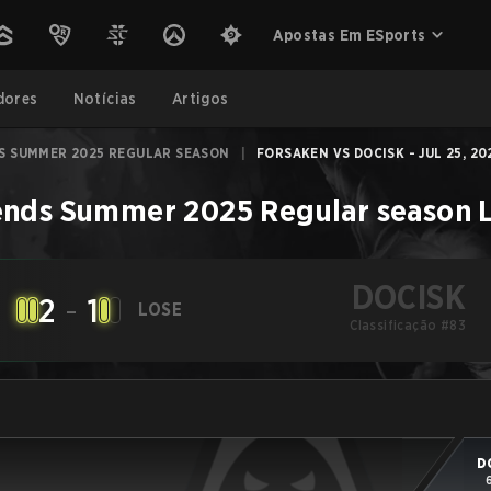
Apostas Em ESports
dores
Notícias
Artigos
S SUMMER 2025 REGULAR SEASON
|
FORSAKEN VS DOCISK - JUL 25, 20
ends Summer 2025 Regular season
DOCISK
2
-
1
LOSE
Classificação #83
D