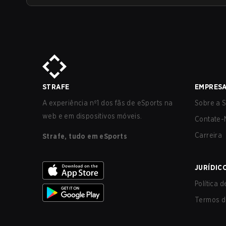
STRAFE
EMPRES
A experiência nº1 dos fãs de eSports na
Sobre a S
web e em dispositivos móveis.
Contate-
Carreira
Strafe, tudo em eSports
JURÍDIC
Política 
Termos d