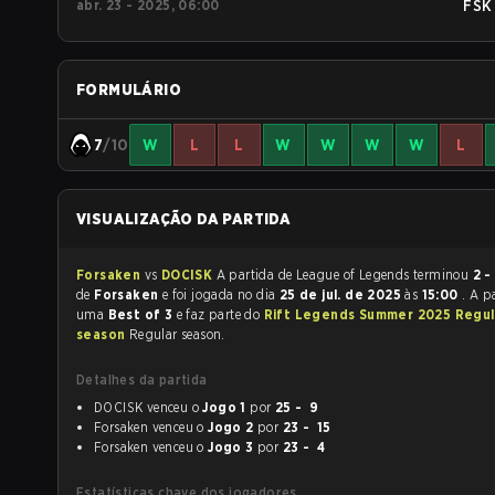
abr. 23 - 2025, 06:00
FSK
FORMULÁRIO
7
/10
W
L
L
W
W
W
W
L
VISUALIZAÇÃO DA PARTIDA
Forsaken
vs
DOCISK
A partida de League of Legends terminou
2 -
de
Forsaken
e foi jogada no dia
25 de jul. de 2025
às
15:00
. A p
uma
Best of 3
e faz parte do
Rift Legends Summer 2025 Regul
season
Regular season.
Detalhes da partida
DOCISK venceu o
Jogo 1
por
25 - 9
Forsaken venceu o
Jogo 2
por
23 - 15
Forsaken venceu o
Jogo 3
por
23 - 4
Estatísticas chave dos jogadores