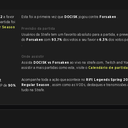
 2
a favor
Esta foi a primeira vez que
DOCISK
jogou contra
Forsaken
.
partida foi
r Season
Previsão da partida
Usuários da Strafe tem um favorito absoluto para a partida, e preveem a vitória
do
Forsaken
com
93.7%
dos votos a seu favor e
6.3%
dos votos p
.
Onde assistir
Assista
DOCISK vs Forsaken
ao vivo na strafe.com, Twitch and Yo
assistir a mais partidas como esta, visite o
Calendário de partid
Acompanhe toda a ação que acontece no
Rift Legends Spring 2
2
.
Regular Season
, assim como as VODs, destaques e transmissões ao vivo,
 KP de
90%
.
tudo na Strafe.