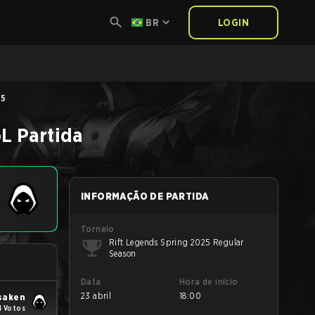
BR
LOGIN
25
oL
Partida
INFORMAÇÃO DE PARTIDA
Torneio
Rift Legends Spring 2025 Regular
Season
Data
Hora de início
23 abril
18:00
saken
4 Votos