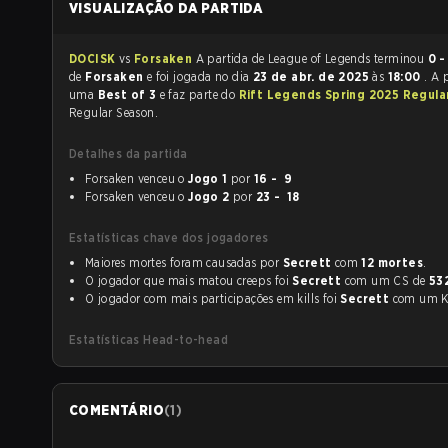
VISUALIZAÇÃO DA PARTIDA
DOCISK
vs
Forsaken
A partida de League of Legends terminou
0 -
de
Forsaken
e foi jogada no dia
23 de abr. de 2025
às
18:00
. A 
uma
Best of 3
e faz parte do
Rift Legends Spring 2025 Regula
Regular Season.
Detalhes da partida
Forsaken venceu o
Jogo 1
por
16 - 9
Forsaken venceu o
Jogo 2
por
23 - 18
Estatísticas chave dos jogadores
Maiores mortes foram causadas por
Secrett
com
12 mortes
.
O jogador que mais matou creeps foi
Secrett
com um CS de
53
O jogador com mais participações em kills foi
Secrett
com um
Estatísticas Head-to-head
COMENTÁRIO
(
1
)