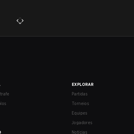
A
EXPLORAR
trafe
Partidas
Nos
Torneios
Equipes
Jogadores
O
Notícias