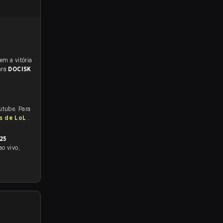
ara
DOCISK
utube. Para
as de LoL
.
025