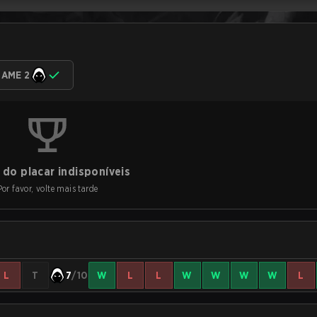
AME 2
do placar indisponíveis
Por favor, volte mais tarde
L
T
7
/10
W
L
L
W
W
W
W
L