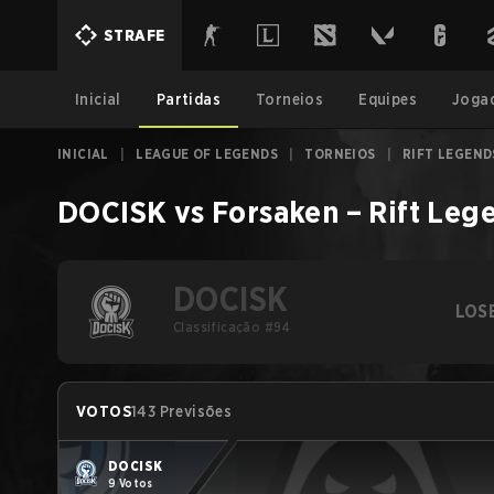
STRAFE
Inicial
Partidas
Torneios
Equipes
Joga
INICIAL
|
LEAGUE OF LEGENDS
|
TORNEIOS
|
RIFT LEGEND
DOCISK
vs
Forsaken
–
Rift Leg
DOCISK
LOS
Classificação #94
VOTOS
143 Previsões
DOCISK
9 Votos