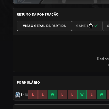
RESUMO DA PONTUAÇÃO
VISÃO GERAL DA PARTIDA
GAME 1
G
Dados 
FORMULÁRIO
3
/10
L
L
W
L
L
W
L
W