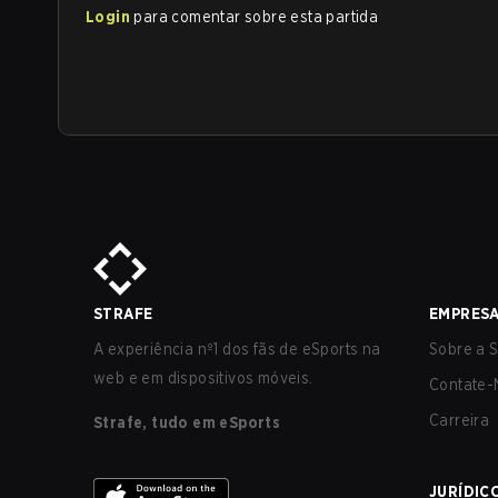
Login
para comentar sobre esta partida
STRAFE
EMPRES
A experiência nº1 dos fãs de eSports na
Sobre a S
web e em dispositivos móveis.
Contate-
Carreira
Strafe, tudo em eSports
JURÍDIC