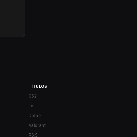
TÍTULOS
CS2
LoL
Dota 2
Valorant
R6:S