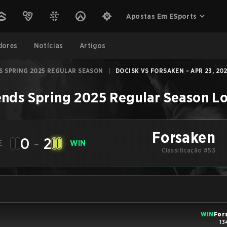
Apostas Em ESports
dores
Notícias
Artigos
S SPRING 2025 REGULAR SEASON
|
DOCISK VS FORSAKEN - APR 23, 20
ends Spring 2025 Regular Season
L
Forsaken
0
-
2
E
WIN
Classificação #53
WIN
For
13