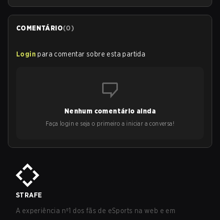
COMENTÁRIO
(
0
)
Login
para comentar sobre esta partida
Nenhum comentário ainda
Faça login e seja o primeiro a iniciar a conversa!
STRAFE
A experiência nº1 dos fãs de eSports na web e em