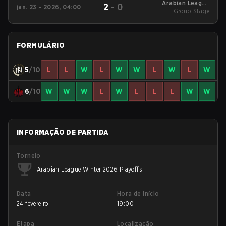
Arabian League
2
-
0
jan. 23 - 2026, 04:00
Winter 2026 Group
Group Stage
Stage
FORMULÁRIO
5
/10
L
L
W
L
W
W
L
W
L
W
6
/10
W
W
W
L
W
L
L
L
W
W
INFORMAÇÃO DE PARTIDA
Torneio
Arabian League Winter 2026 Playoffs
Data
Hora de início
24 fevereiro
19:00
Etapa
Localização