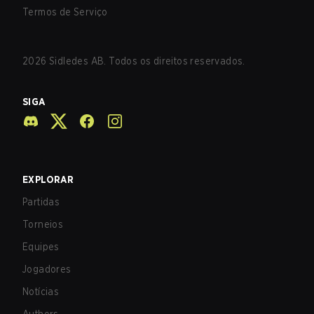
Termos de Serviço
2026
Sidledes AB. Todos os direitos reservados.
SIGA
EXPLORAR
Partidas
Torneios
Equipes
Jogadores
Notícias