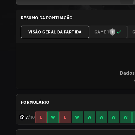
RESUMO DA PONTUAÇÃO
VISÃO GERAL DA PARTIDA
GAME 1
G
Dados 
FORMULÁRIO
7
/10
L
W
L
W
W
W
W
W