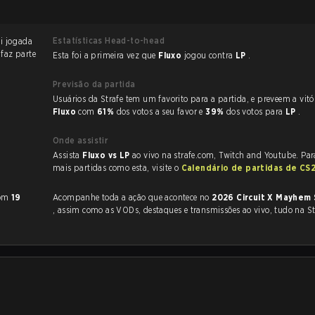
Estatísticas Head-to-head
gada
 faz parte
Esta foi a primeira vez que
Fluxo
jogou contra
LP
.
Previsão da partida
Usuários da Strafe tem um favorito para a partida, e p
Fluxo
com
61%
dos votos a seu favor e
39%
dos votos para
LP
.
Onde assistir
Assista
Fluxo vs LP
ao vivo na strafe.com, Twitch and Youtube. Para
mais partidas como esta, visite o
Calendário de partidas de CS
om
19
Acompanhe toda a ação que acontece no
2026 Circuit X Mayhem 
, assim como as VODs, destaques e transmissões ao vivo, tudo na St