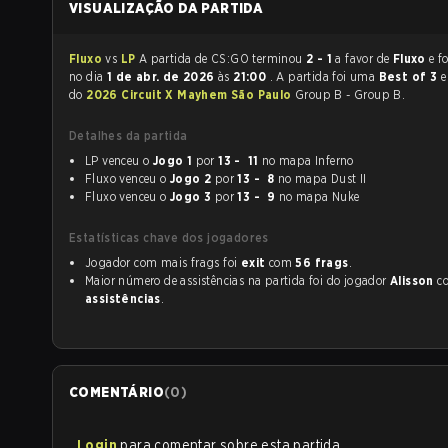
VISUALIZAÇÃO DA PARTIDA
Fluxo
vs
LP
A partida de CS:GO terminou
2 - 1
a favor de
Fluxo
e foi jo
no dia
1 de abr. de 2026
às
21:00
. A partida foi uma
Best of 3
e
do
2026 Circuit X Mayhem São Paulo
Group B - Group B.
Detalhes da partida
LP venceu o
Jogo 1
por
13 - 11
no mapa Inferno
Fluxo venceu o
Jogo 2
por
13 - 8
no mapa Dust II
Fluxo venceu o
Jogo 3
por
13 - 9
no mapa Nuke
Estatísticas chave dos jogadores
Jogador com mais frags foi
exit
com
56 frags
.
Maior número de assistências na partida foi do jogador
Alisson
c
assistências
.
COMENTÁRIO
(
0
)
Login
para comentar sobre esta partida