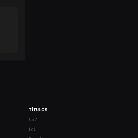
TÍTULOS
CS2
LoL