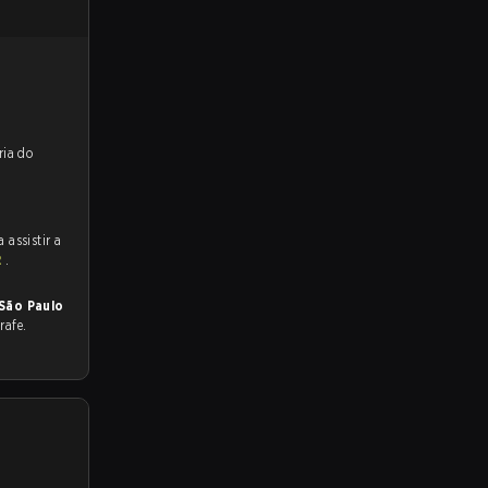
reveem a vitória do
 assistir a
2
.
São Paulo
rafe.