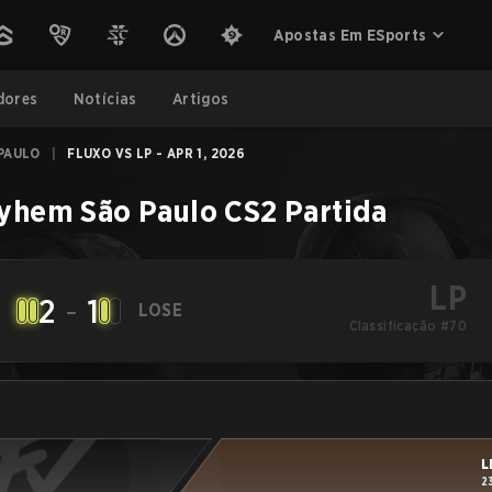
Apostas Em ESports
dores
Notícias
Artigos
 PAULO
|
FLUXO VS LP - APR 1, 2026
ayhem São Paulo
CS2
Partida
LP
2
-
1
LOSE
Classificação #70
L
2