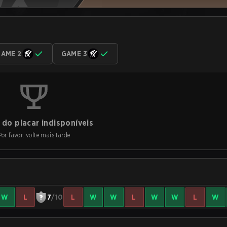
AME 2
GAME 3
do placar indisponíveis
Por favor, volte mais tarde
W
L
7
/10
L
W
W
L
W
W
L
W