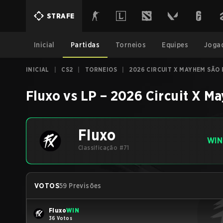
STRAFE
Inicial
Partidas
Torneios
Equipes
Joga
INICIAL
|
CS2
|
TORNEIOS
|
2026 CIRCUIT X MAYHEM SÃO
Fluxo
vs
LP
–
2026 Circuit X M
Fluxo
WIN
Classificação #71
VOTOS
59 Previsões
Fluxo
WIN
36 Votos