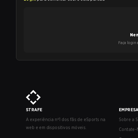
Nen
Faça login e
STRAFE
EMPRES
A experiência nº1 dos fãs de eSports na
Sobre a S
web e em dispositivos móveis.
Contate-