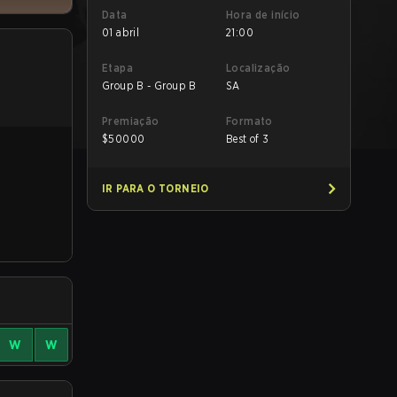
Data
Hora de início
01 abril
21:00
Etapa
Localização
Group B - Group B
SA
Premiação
Formato
$
50000
Best of 3
IR PARA O TORNEIO
W
W