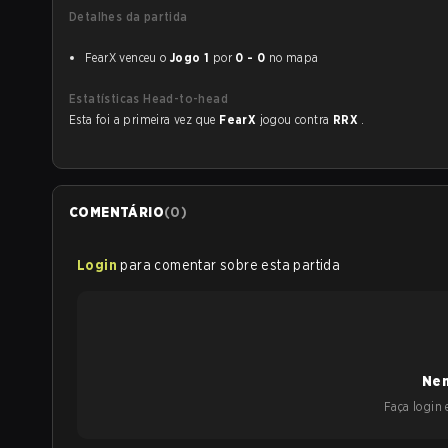
Detalhes da partida
FearX venceu o
Jogo 1
por
0 - 0
no mapa
Estatísticas Head-to-head
Esta foi a primeira vez que
FearX
jogou contra
RRX
.
COMENTÁRIO
(
0
)
Login
para comentar sobre esta partida
Nen
Faça login e