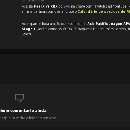
Onde assistir
Assista
FearX vs RRX
ao vivo na strafe.com, Twitch and Youtube. P
a mais partidas como esta, visite o
Calendário de partidas de R
Acompanhe toda a ação que acontece no
Asia Pacific League AP
Stage 1
, assim como as VODs, destaques e transmissões ao vivo, tudo na
Strafe.
hum comentário ainda
 seja o primeiro a iniciar a conversa!