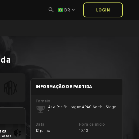
BR
LOGIN
ida
INFORMAÇÃO DE PARTIDA
Torneio
Asia Pacific League APAC North - Stage
1
Data
Hora de início
12 junho
10:10
RRX
8 Votos