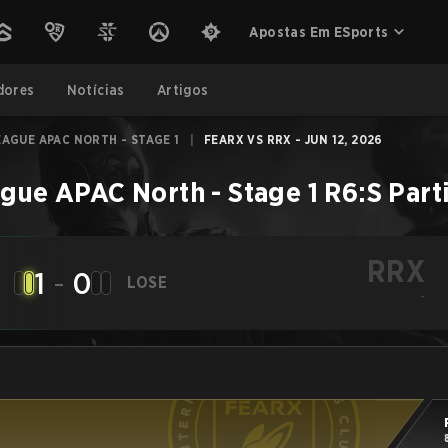
Apostas Em ESports
dores
Notícias
Artigos
LEAGUE APAC NORTH - STAGE 1
|
FEARX VS RRX - JUN 12, 2026
ague APAC North - Stage 1
R6:S
Part
RRX
1
-
0
LOSE
-