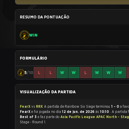
RESUMO DA PONTUAÇÃO
WIN
FORMULÁRIO
5
/10
L
L
W
W
L
W
W
W
VISUALIZAÇÃO DA PARTIDA
FearX
vs
RRX
A partida de Rainbow Six Siege terminou
1 - 0
a fav
FearX
e foi jogada no dia
12 de jun. de 2026
às
10:10
. A partida
Best of 3
e faz parte do
Asia Pacific League APAC North - Sta
Stage - Round 1.