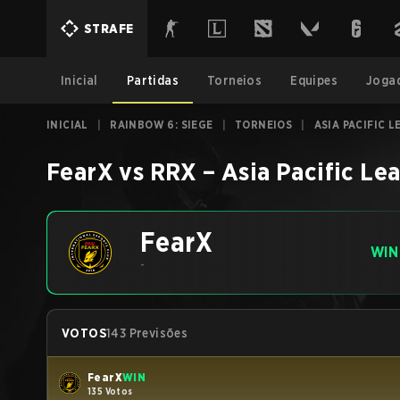
STRAFE
Inicial
Partidas
Torneios
Equipes
Joga
INICIAL
|
RAINBOW 6: SIEGE
|
TORNEIOS
|
ASIA PACIFIC 
FearX
vs
RRX
–
Asia Pacific Le
FearX
WIN
-
VOTOS
143 Previsões
FearX
WIN
135 Votos