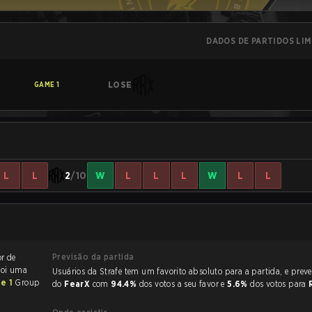
DADOS DE PARTIDOS LI
LOSE
GAME
1
L
L
2
/10
W
L
L
L
W
L
L
Previsão da partida
or de
 foi uma
Usuários da Strafe tem um favorito absoluto para a partida, e preveem a vitória
ge 1
Group
do
FearX
com
94.4%
dos votos a seu favor e
5.6%
dos votos para