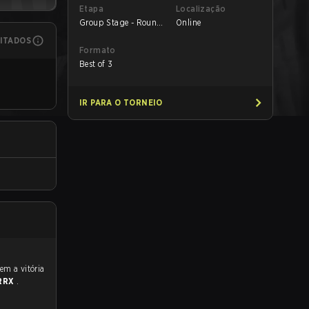
Etapa
Localização
Group Stage - Round
Online
1
MITADOS
Formato
Best of 3
IR PARA O TORNEIO
RRX
.