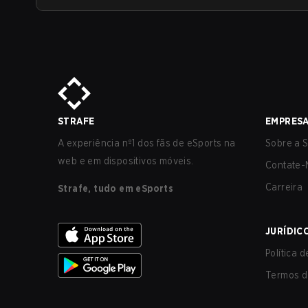
STRAFE
EMPRES
A experiência nº1 dos fãs de eSports na
Sobre a S
web e em dispositivos móveis.
Contate-
Carreira
Strafe, tudo em eSports
JURÍDIC
Política 
Termos d