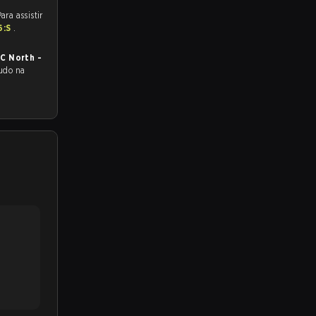
ara assistir
6:S
.
AC North -