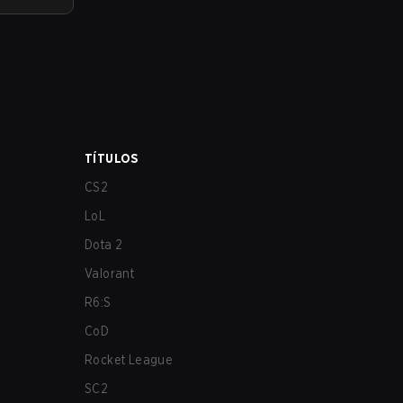
TÍTULOS
CS2
LoL
Dota 2
Valorant
R6:S
CoD
Rocket League
SC2