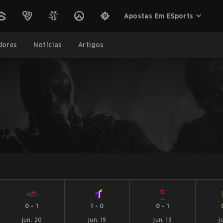
Apostas Em ESports
dores
Notícias
Artigos
0
-
1
1
-
0
0
-
1
jun. 20
jun. 19
jun. 13
j