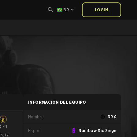
BR
LOGIN
INFORMACIÓN DEL EQUIPO
Nombre
RRX
0
-
1
Esport
Rainbow Six Siege
un. 12