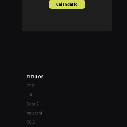
Calendário
TÍTULOS
CS2
LoL
Dota 2
Valorant
R6:S