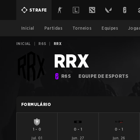
STRAFE
Inicial
Partidas
Torneios
Equipes
Joga
INICIAL
|
R6S
|
RRX
RRX
R6S
EQUIPE DE ESPORTS
FORMULÁRIO
1
-
0
0
-
1
0
-
1
jul. 01
jun. 27
jun. 26