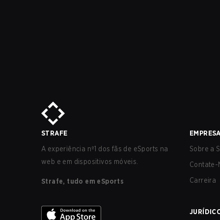
STRAFE
EMPRES
A experiência nº1 dos fãs de eSports na
Sobre a S
web e em dispositivos móveis.
Contate-
Carreira
Strafe, tudo em eSports
JURÍDIC