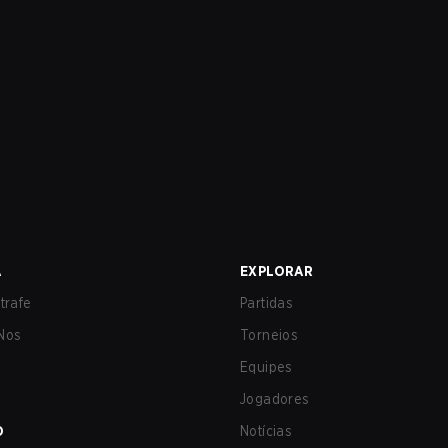
A
EXPLORAR
trafe
Partidas
Nos
Torneios
Equipes
Jogadores
O
Notícias