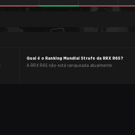
Qual é o Ranking Mundial Strafe da
RRX
R6S
?
e
A RRX R6S não está ranqueada atualmente.