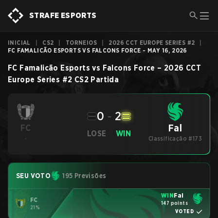
STRAFE ESPORTS
INICIAL
|
CS2
|
TORNEIOS
|
2026 CCT EUROPE SERIES #2
|
FC FAMALICÃO ESPORTS VS FALCONS FORCE - MAY 16, 2026
FC Famalicão Esports
vs
Falcons Force
–
2026 CCT
Europe Series #2
CS2
Partida
0
-
2
Fal
FC
LOSE
WIN
-
Classificação #173
SEU VOTO
195 Previsões
WIN
Fal
FC
147 points
21%
VOTED