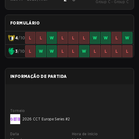
Group C - Group C
Series #2
FORMULÁRIO
4
/10
L
L
W
L
L
L
W
W
L
W
3
/10
L
W
W
L
L
W
L
L
L
L
INFORMAÇÃO DE PARTIDA
Torneio
2026 CCT Europe Series #2
Data
Hora de início