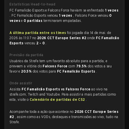
Estatísticas Head-to-head
FC Famalicão Esports e Falcons Force haviam se enfrentado
1 vezes
. FC Famalicão Esports venceu
1 vezes
, Falcons Force venceu
0
vezes
e
0 partidas
terminaram empatadas.
A última partida entre os times
foi jogada dia 14 de mai. de
2026 às 11:07 no
2026 CCT Europe Series #2
onde
FC Famalicão
Esports
venceu
2 - 0
.
Previsão da partida
Usuários da Strafe tem um favorito absoluto para a partida, e
preveem a vitória do
Falcons Force
com
79.5%
dos votos a seu
favor e
20.5%
dos votos para
FC Famalicão Esports
.
Onde assistir
Assista
FC Famalicão Esports vs Falcons Force
ao vivo na
strafe.com, Twitch and Youtube. Para assistir a mais partidas como
esta, visite o
Calendário de partidas de CS2
.
Acompanhe toda a ação que acontece no
2026 CCT Europe Series
#2
, assim como as VODs, destaques e transmissões ao vivo, tudo na
Strafe.