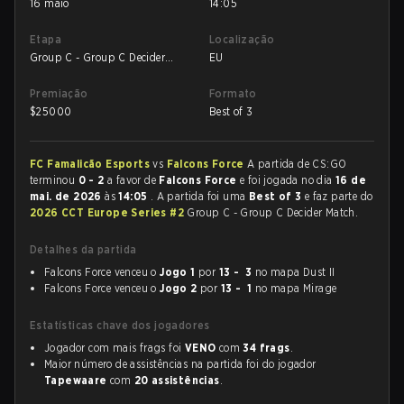
16 maio
14:05
Etapa
Localização
Group C - Group C Decider
EU
Match
Premiação
Formato
$
25000
Best of 3
FC Famalicão Esports
vs
Falcons Force
A partida de CS:GO
terminou
0 - 2
a favor de
Falcons Force
e foi jogada no dia
16 de
mai. de 2026
às
14:05
. A partida foi uma
Best of 3
e faz parte do
2026 CCT Europe Series #2
Group C - Group C Decider Match.
Detalhes da partida
Falcons Force venceu o
Jogo 1
por
13 - 3
no mapa Dust II
Falcons Force venceu o
Jogo 2
por
13 - 1
no mapa Mirage
Estatísticas chave dos jogadores
Jogador com mais frags foi
VENO
com
34 frags
.
Maior número de assistências na partida foi do jogador
Tapewaare
com
20 assistências
.