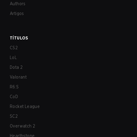
Authors
Artigos
TÍTULOS
CS2
LoL
Dota 2
Valorant
R6:S
CoD
Rocket League
SC2
Overwatch 2
Hearthstone