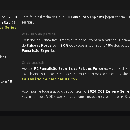
 CS:GO terminou
2 - 0
Esta foi a primeira vez que
FC Famalicão Esports
jogou contra
F
de 2026
às
Force
.
pe Series
Previsão da partida
Usuários da Strafe tem um favorito absoluto para a partida, e preveem a vitória
do
Falcons Force
com
90%
dos votos a seu favor e
10%
dos votos
Famalicão Esports
.
 II
ient
Onde assistir
Assista
FC Famalicão Esports vs Falcons Force
ao vivo na straf
Twitch and Youtube. Para assistir a mais partidas como esta, visite 
Calendário de partidas de CS2
.
com
18
Acompanhe toda a ação que acontece no
2026 CCT Europe Serie
assim como as VODs, destaques e transmissões ao vivo, tudo na Str