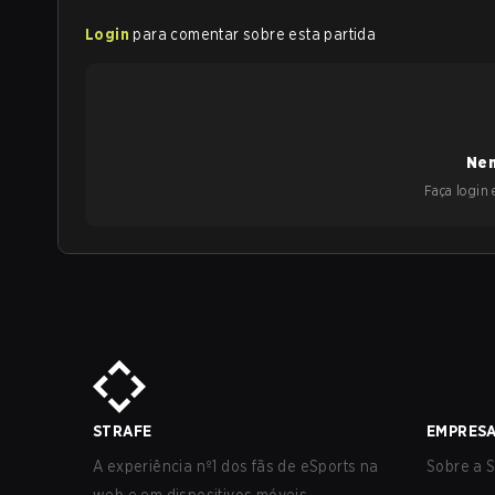
Login
para comentar sobre esta partida
Nen
Faça login e
STRAFE
EMPRES
A experiência nº1 dos fãs de eSports na
Sobre a S