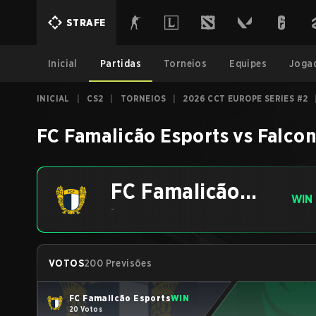
STRAFE
Inicial
Partidas
Torneios
Equipes
Joga
INICIAL
|
CS2
|
TORNEIOS
|
2026 CCT EUROPE SERIES #2
FC Famalicão Esports
vs
Falcon
FC Famalicão
WIN
Esports
-
VOTOS
200 Previsões
FC Famalicão Esports
WIN
20 Votos