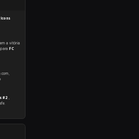
alcons
 para
FC
e.com,
o
s #2
,
afe.