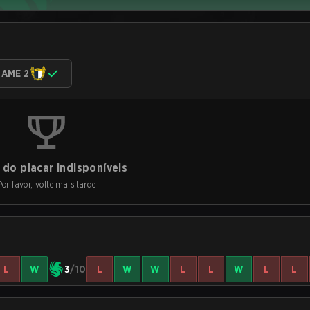
AME 2
do placar indisponíveis
Por favor, volte mais tarde
L
W
3
/10
L
W
W
L
L
W
L
L