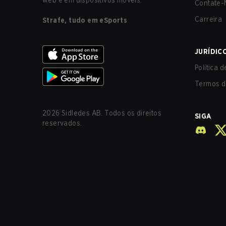
web e em dispositivos móveis.
Contate-
Carreira
Strafe, tudo em eSports
JURÍDIC
Política 
Termos d
2026
Sidledes AB. Todos os direitos
SIGA
reservados.