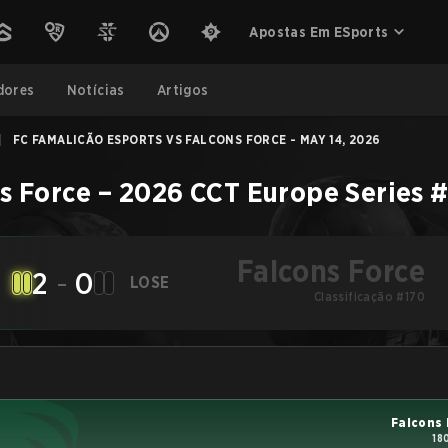
Apostas Em ESports
dores
Notícias
Artigos
|
FC FAMALICÃO ESPORTS VS FALCONS FORCE - MAY 14, 2026
s Force
–
2026 CCT Europe Series 
Falcons Force
2
-
0
LOSE
Classificação #170
Falcons
18