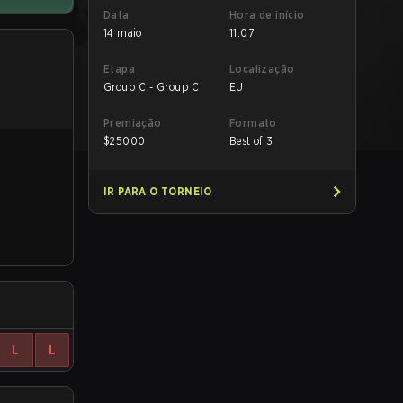
Data
Hora de início
14 maio
11:07
Etapa
Localização
Group C - Group C
EU
Premiação
Formato
$
25000
Best of 3
IR PARA O TORNEIO
L
L