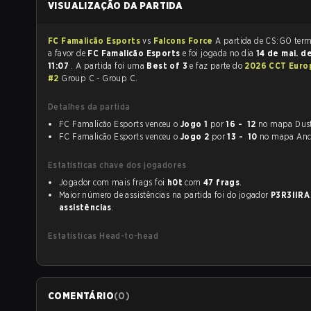
VISUALIZAÇÃO DA PARTIDA
FC Famalicão Esports
vs
Falcons Force
A partida de
a favor de
FC Famalicão Esports
e foi jogada no dia
14 de mai. 
11:07
. A partida foi uma
Best of 3
e faz parte do
2026 CCT Euro
#2
Group C - Group C.
Detalhes da partida
FC Famalicão Esports venceu o
Jogo 1
por
16 - 12
no mapa Dust
FC Famalicão Esports venceu o
Jogo 2
por
13 - 10
no mapa Anc
Estatísticas chave dos jogadores
Jogador com mais frags foi
h0t
com
47 frags
.
Maior número de assistências na partida foi do jogador
P3R3IIRA
assistências
.
Estatísticas Head-to-head
COMENTÁRIO
(
0
)