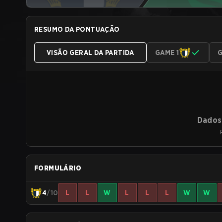
RESUMO DA PONTUAÇÃO
VISÃO GERAL DA PARTIDA
GAME 1
G
Dados 
FORMULÁRIO
4
/10
L
L
W
L
L
L
W
W