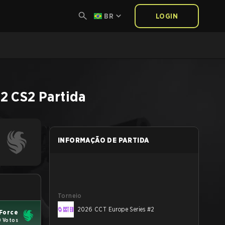
BR
LOGIN
#2
CS2
Partida
INFORMAÇÃO DE PARTIDA
Torneio
2026 CCT Europe Series #2
 Force
0 Votos