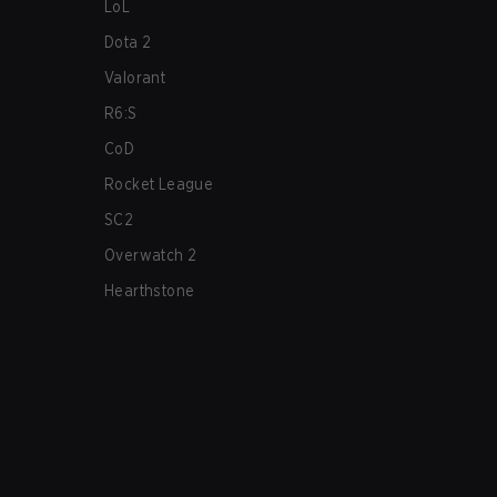
LoL
Dota 2
Valorant
R6:S
CoD
Rocket League
SC2
Overwatch 2
Hearthstone