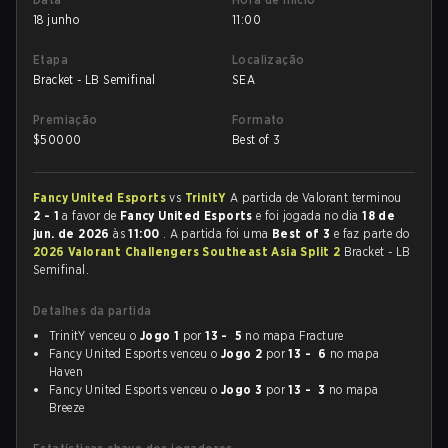
18 junho
11:00
Etapa
Localização
Bracket - LB Semifinal
SEA
Premiação
Formato
$
50000
Best of 3
Fancy United Esports
vs
TrinitY
A partida de Valorant terminou
2 - 1
a favor de
Fancy United Esports
e foi jogada no dia
18 de
jun. de 2026
às
11:00
. A partida foi uma
Best of 3
e faz parte do
2026 Valorant Challengers Southeast Asia Split 2
Bracket - LB
Semifinal.
Detalhes da partida
TrinitY venceu o
Jogo 1
por
13 - 5
no mapa Fracture
Fancy United Esports venceu o
Jogo 2
por
13 - 6
no mapa
Haven
Fancy United Esports venceu o
Jogo 3
por
13 - 3
no mapa
Breeze