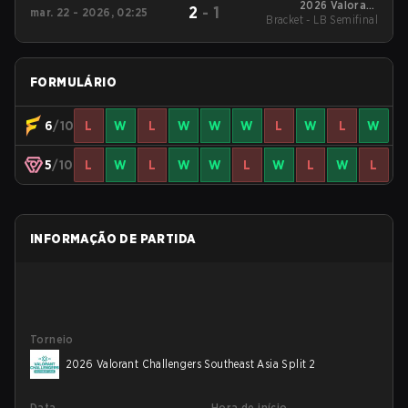
2026 Valorant
2
-
1
mar. 22 - 2026, 02:25
Bracket - LB Semifinal
Challengers
Southeast Asia Split 1
FORMULÁRIO
6
/10
L
W
L
W
W
W
L
W
L
W
5
/10
L
W
L
W
W
L
W
L
W
L
INFORMAÇÃO DE PARTIDA
Torneio
2026 Valorant Challengers Southeast Asia Split 2
Data
Hora de início