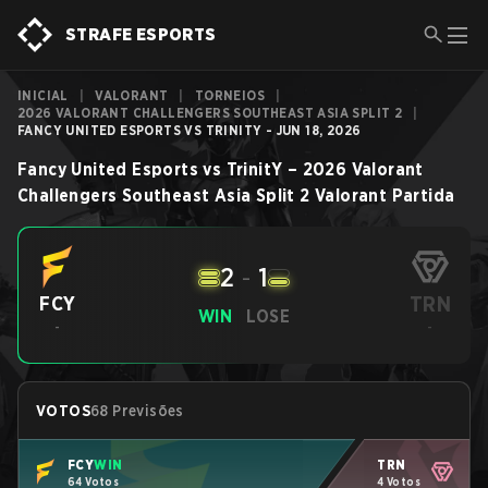
STRAFE ESPORTS
INICIAL
|
VALORANT
|
TORNEIOS
|
2026 VALORANT CHALLENGERS SOUTHEAST ASIA SPLIT 2
|
FANCY UNITED ESPORTS VS TRINITY - JUN 18, 2026
Fancy United Esports
vs
TrinitY
–
2026 Valorant
Challengers Southeast Asia Split 2
Valorant
Partida
2
-
1
TRN
FCY
WIN
LOSE
-
-
VOTOS
68 Previsões
FCY
WIN
TRN
64 Votos
4 Votos