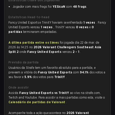
Estatísticas chave dos jogadores
Jogador com mais frags foi
YESicaN
com
48 frags
.
Estatísticas Head-to-head
Fancy United Esports e TrinitY haviam se enfrentado
1 vezes
. Fancy
United Esports venceu
1 vezes
, TrinitY venceu
0 vezes
e
0
partidas
terminaram empatadas.
A última partida entre os times
foi jogada dia 22 de mar. de
2026 às 14:25 no
2026 Valorant Challengers Southeast Asia
Split 2
onde
Fancy United Esports
venceu
2 - 1
.
Previsão da partida
Usuários da Strafe tem um favorito absoluto para a partida, e
preveem a vitória do
Fancy United Esports
com
94.1%
dos votos a
seu favor e
5.9%
dos votos para
TrinitY
.
Onde assistir
Assista
Fancy United Esports vs TrinitY
ao vivo na strafe.com,
Twitch and Youtube. Para assistir a mais partidas como esta, visite o
Calendário de partidas de Valorant
.
Acompanhe toda a ação que acontece no
2026 Valorant