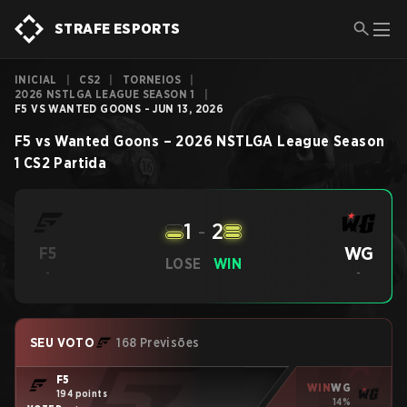
STRAFE ESPORTS
INICIAL
|
CS2
|
TORNEIOS
|
2026 NSTLGA LEAGUE SEASON 1
|
F5 VS WANTED GOONS - JUN 13, 2026
F5
vs
Wanted Goons
–
2026 NSTLGA League Season
1
CS2
Partida
1
-
2
WG
F5
LOSE
WIN
-
-
SEU VOTO
168 Previsões
F5
WIN
WG
194 points
14%