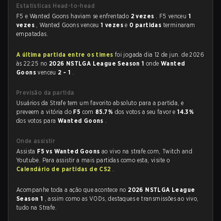
Estatísticas Head-to-head
F5 e Wanted Goons haviam se enfrentado
2 vezes
. F5 venceu
1
vezes
, Wanted Goons venceu
1 vezes
e
0 partidas
terminaram
empatadas.
A última partida entre os times
foi jogada dia 12 de jun. de 2026
às 22:25 no
2026 NSTLGA League Season 1
onde
Wanted
Goons
venceu
2 - 1
.
Previsão da partida
Usuários da Strafe tem um favorito absoluto para a partida, e
preveem a vitória do
F5
com
85.7%
dos votos a seu favor e
14.3%
dos votos para
Wanted Goons
.
Onde assistir
Assista
F5 vs Wanted Goons
ao vivo na strafe.com, Twitch and
Youtube. Para assistir a mais partidas como esta, visite o
Calendário de partidas de CS2
.
Acompanhe toda a ação que acontece no
2026 NSTLGA League
Season 1
, assim como as VODs, destaques e transmissões ao vivo,
tudo na Strafe.