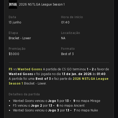
2026 NSTLGA League Season 1
Data
Hora de início
13 junho
01:40
Etapa
Localização
Bracket - Lower
NA
Premiação
Formato
$
5000
Best of 3
F5
vs
Wanted Goons
A partida de CS:GO terminou
1 - 2
a favor de
Wanted Goons
e foi jogada no dia
13 de jun. de 2026
às
01:40
.
A partida foi uma
Best of 3
e faz parte do
2026 NSTLGA League
Season 1
Bracket - Lower.
Detalhes da partida
Wanted Goons venceu o
Jogo 1
por
13 - 9
no mapa Mirage
F5 venceu o
Jogo 2
por
13 - 6
no mapa Ancient
Wanted Goons venceu o
Jogo 3
por
13 - 7
no mapa Nuke