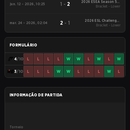
2026 ESEA Season 57:
1
-
2
jun. 12 - 2026, 10:25
Advanced Division -
Bracket - Lower
North America
2026 ESL Challenger
2
-
1
mar. 24 - 2026, 02:04
League Season 51:
Bracket - Lower
North America - Cup
#2
FORMULÁRIO
4
/10
L
L
L
L
W
W
L
W
L
W
3
/10
L
L
L
W
W
L
L
L
W
L
INFORMAÇÃO DE PARTIDA
Torneio