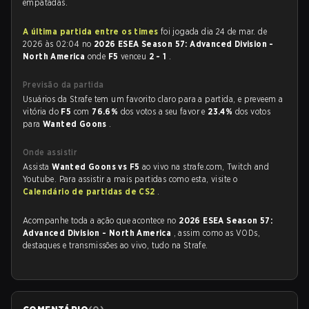
empatadas.
A última partida entre os times
foi jogada dia 24 de mar. de
2026 às 02:04 no
2026 ESEA Season 57: Advanced Division -
North America
onde
F5
venceu
2 - 1
.
Previsão da partida
Usuários da Strafe tem um favorito claro para a partida, e preveem a
vitória do
F5
com
76.6%
dos votos a seu favor e
23.4%
dos votos
para
Wanted Goons
.
Onde assistir
Assista
Wanted Goons vs F5
ao vivo na strafe.com, Twitch and
Youtube. Para assistir a mais partidas como esta, visite o
Calendário de partidas de CS2
.
Acompanhe toda a ação que acontece no
2026 ESEA Season 57:
Advanced Division - North America
, assim como as VODs,
destaques e transmissões ao vivo, tudo na Strafe.