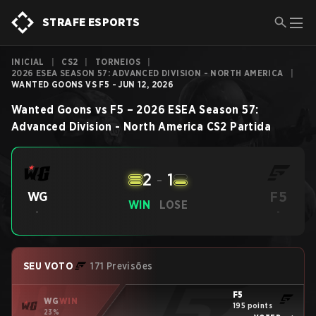
STRAFE ESPORTS
INICIAL
|
CS2
|
TORNEIOS
|
2026 ESEA SEASON 57: ADVANCED DIVISION - NORTH AMERICA
|
WANTED GOONS VS F5 - JUN 12, 2026
Wanted Goons
vs
F5
–
2026 ESEA Season 57:
Advanced Division - North America
CS2
Partida
2
-
1
F5
WG
WIN
LOSE
-
-
SEU VOTO
171 Previsões
F5
WG
WIN
195 points
23%