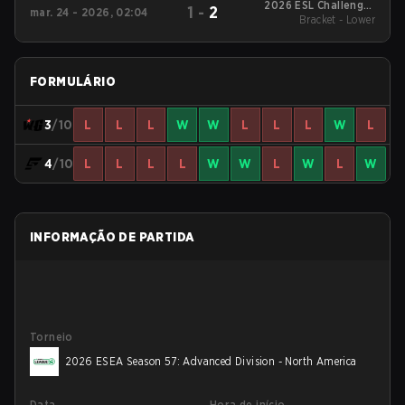
2026 ESL Challenger
1
-
2
mar. 24 - 2026, 02:04
League Season 51:
Bracket - Lower
North America - Cup
#2
FORMULÁRIO
3
/10
L
L
L
W
W
L
L
L
W
L
4
/10
L
L
L
L
W
W
L
W
L
W
INFORMAÇÃO DE PARTIDA
Torneio
2026 ESEA Season 57: Advanced Division - North America
Data
Hora de início