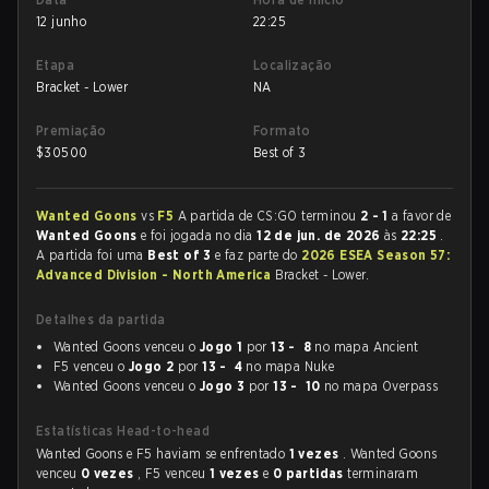
12 junho
22:25
Etapa
Localização
Bracket - Lower
NA
Premiação
Formato
$
30500
Best of 3
Wanted Goons
vs
F5
A partida de CS:GO terminou
2 - 1
a favor de
Wanted Goons
e foi jogada no dia
12 de jun. de 2026
às
22:25
.
A partida foi uma
Best of 3
e faz parte do
2026 ESEA Season 57:
Advanced Division - North America
Bracket - Lower.
Detalhes da partida
Wanted Goons venceu o
Jogo 1
por
13 - 8
no mapa Ancient
F5 venceu o
Jogo 2
por
13 - 4
no mapa Nuke
Wanted Goons venceu o
Jogo 3
por
13 - 10
no mapa Overpass
Estatísticas Head-to-head
Wanted Goons e F5 haviam se enfrentado
1 vezes
. Wanted Goons
venceu
0 vezes
, F5 venceu
1 vezes
e
0 partidas
terminaram