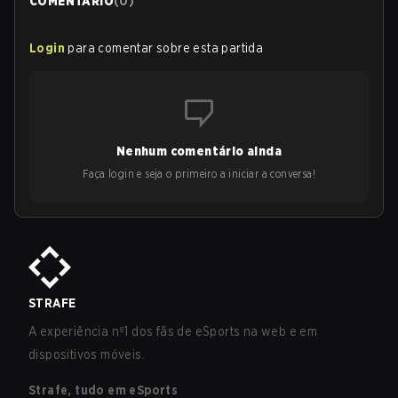
COMENTÁRIO
(
0
)
Login
para comentar sobre esta partida
Nenhum comentário ainda
Faça login e seja o primeiro a iniciar a conversa!
STRAFE
A experiência nº1 dos fãs de eSports na web e em
dispositivos móveis.
Strafe, tudo em eSports