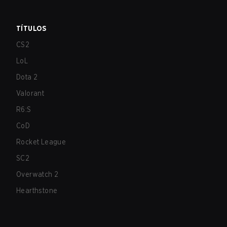
TÍTULOS
CS2
LoL
Dota 2
Valorant
R6:S
CoD
Rocket League
SC2
Overwatch 2
Hearthstone