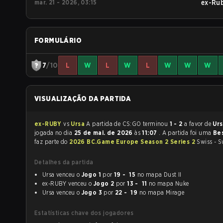
mar. 21 - 2026, 03:15
ex-Ru
FORMULÁRIO
7
/10
L
W
L
W
L
W
W
W
VISUALIZAÇÃO DA PARTIDA
ex-RUBY
vs
Ursa
A partida de CS:GO terminou
1 - 2
a favor de
Ur
jogada no dia
25 de mai. de 2026
às
11:07
. A partida foi uma
Be
faz parte do
2026 BC.Game Europe Season 2 Series 2
Swiss - S
Detalhes da partida
Ursa venceu o
Jogo 1
por
19 - 15
no mapa Dust II
ex-RUBY venceu o
Jogo 2
por
13 - 11
no mapa Nuke
Ursa venceu o
Jogo 3
por
22 - 19
no mapa Mirage
Estatísticas chave dos jogadores