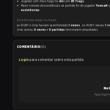
Jogador com mais frags foi
Alv
com
85 frags
.
Maior número de assistências na partida foi do jogador
YumsaN
assistências
.
Estatísticas Head-to-head
ex-RUBY e Ursa haviam se enfrentado
1 vezes
. ex-RUBY venceu
1 
Ursa venceu
0 vezes
e
0 partidas
terminaram empatadas.
COMENTÁRIO
(
0
)
Login
para comentar sobre esta partida
Nen
Faça login e