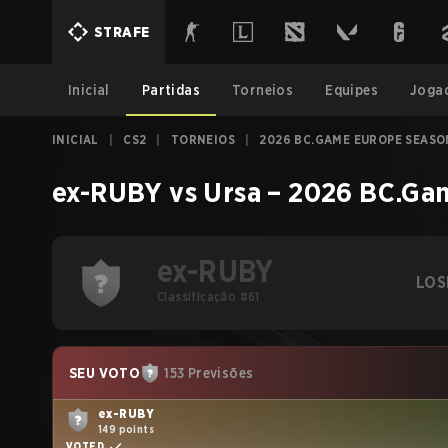
STRAFE
Inicial
Partidas
Torneios
Equipes
Joga
INICIAL
|
CS2
|
TORNEIOS
|
2026 BC.GAME EUROPE SEASON
ex-RUBY
vs
Ursa
–
2026 BC.Gam
ex-RUBY
LOS
Classificação #61
SEU VOTO
153 Previsões
ex-RUBY
149 points
VOTED