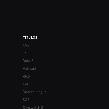
TÍTULOS
CS2
LoL
Dota 2
Valorant
R6:S
CoD
Rocket League
SC2
Overwatch 2