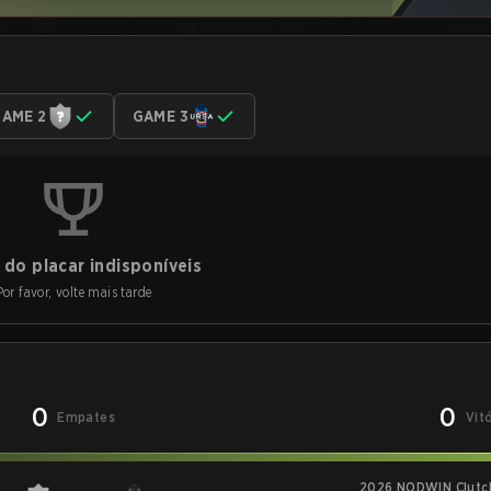
AME 2
GAME 3
do placar indisponíveis
Por favor, volte mais tarde
0
0
Empates
Vit
2026 NODWIN Clutch