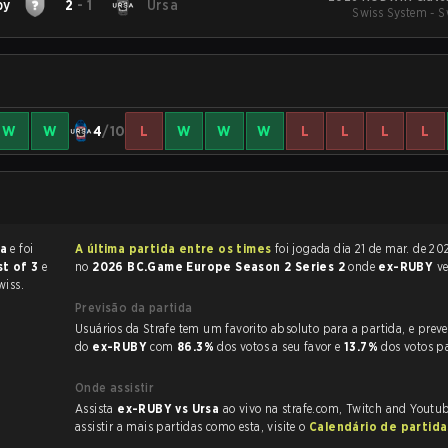
by
2
-
1
Ursa
Swiss System - S
W
W
4
/10
L
W
W
W
L
L
L
L
sa
e foi
A última partida entre os times
foi jogada dia 21 de mar. de 2026 às 15:15
st of 3
e
no
2026 BC.Game Europe Season 2 Series 2
onde
ex-RUBY
v
wiss.
Previsão da partida
Usuários da Strafe tem um favorito absoluto para a partida, e preveem a vitória
do
ex-RUBY
com
86.3%
dos votos a seu favor e
13.7%
dos votos p
Onde assistir
Assista
ex-RUBY vs Ursa
ao vivo na strafe.com, Twitch and Youtub
assistir a mais partidas como esta, visite o
Calendário de partid