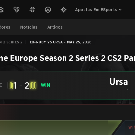
Apostas Em ESports
dores
Notícias
Artigos
 2 SERIES 2
|
EX-RUBY VS URSA - MAY 25, 2026
e Europe Season 2 Series 2
CS2
Pa
Ursa
1
-
2
E
WIN
-
WI