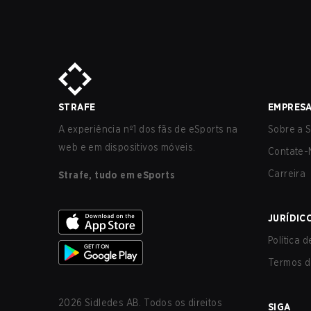
STRAFE
EMPRES
A experiência nº1 dos fãs de eSports na
Sobre a S
web e em dispositivos móveis.
Contate-
Carreira
Strafe, tudo em eSports
JURÍDIC
Política 
Termos d
2026
Sidledes AB. Todos os direitos
SIGA