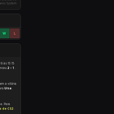
wiss System
W
L
enceu
2 - 1
.
ara
Ursa
.
e. Para
as de CS2
.