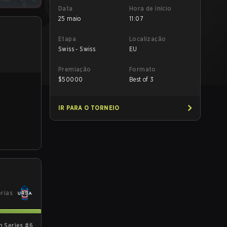
Data
Hora de início
25 maio
11:07
Etapa
Localização
Swiss - Swiss
EU
Premiação
Formato
$
50000
Best of 3
IR PARA O TORNEIO
órias
 Series #6