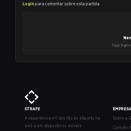
Login
para comentar sobre esta partida
Nen
Faça login e
STRAFE
EMPRES
A experiência nº1 dos fãs de eSports na
Sobre a S
web e em dispositivos móveis.
Contate-