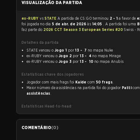
VISUALIZAÇÃO DA PARTIDA
ex-RUBY
vs
STATE
A partida de CS:GO terminou
2 - 1
a favor de
e
foi jogada no dia
5 de abr. de 2026
às
14:05
. A partida foi uma
B
faz parte do
2026 CCT Season 3 European Series #20
Swiss - 
Detalhes da partida
STATE venceu o
Jogo 1
por
13 - 7
no mapa Nuke
ex-RUBY venceu o
Jogo 2
por
13 - 4
no mapa Mirage
ex-RUBY venceu o
Jogo 3
por
13 - 10
no mapa Anubis
Estatísticas chave dos jogadores
Jogador com mais frags foi
Kaide
com
50 frags
.
Maior número de assistências na partida foi do jogador
Patti
co
assistências
.
Estatísticas Head-to-head
COMENTÁRIO
(
0
)