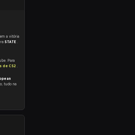
ara
STATE
.
ube. Para
as de CS2
.
ropean