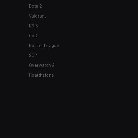
Dota 2
Valorant
R6:S
CoD
Rocket League
SC2
Overwatch 2
Hearthstone