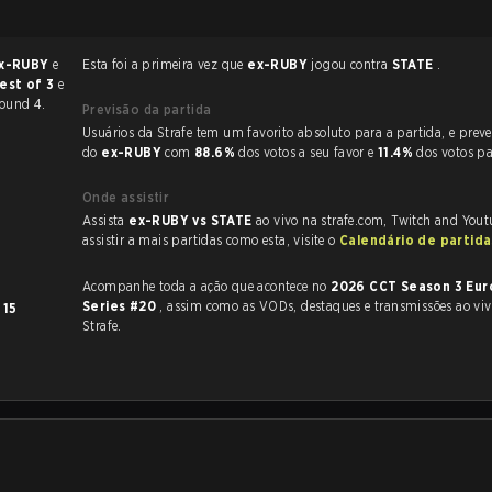
x-RUBY
e
Esta foi a primeira vez que
ex-RUBY
jogou contra
STATE
.
est of 3
e
Round 4.
Previsão da partida
Usuários da Strafe tem um favorito absoluto para a partida, e preveem a vitória
do
ex-RUBY
com
88.6%
dos votos a seu favor e
11.4%
dos votos p
Onde assistir
Assista
ex-RUBY vs STATE
ao vivo na strafe.com, Twitch and Yout
assistir a mais partidas como esta, visite o
Calendário de partid
Acompanhe toda a ação que acontece no
2026 CCT Season 3 Eu
Series #20
, assim como as VODs, destaques e transmissões ao vivo, tudo na
m
15
Strafe.