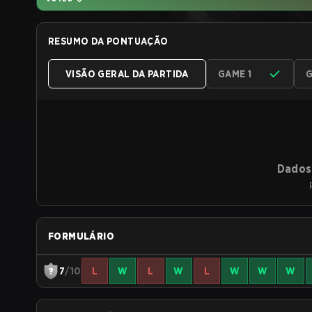
RESUMO DA PONTUAÇÃO
VISÃO GERAL DA PARTIDA
GAME 1
G
Dados 
FORMULÁRIO
7
/10
L
W
L
W
L
W
W
W