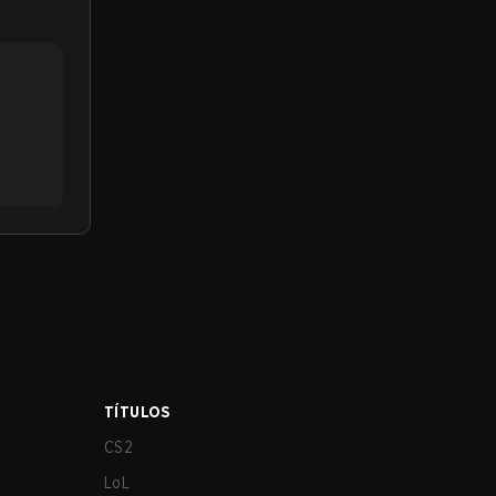
TÍTULOS
CS2
LoL