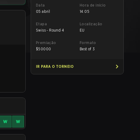
Data
Hora de início
05 abril
14:05
Etapa
Localização
Swiss - Round 4
EU
Premiação
Formato
$
50000
Best of 3
IR PARA O TORNEIO
W
W