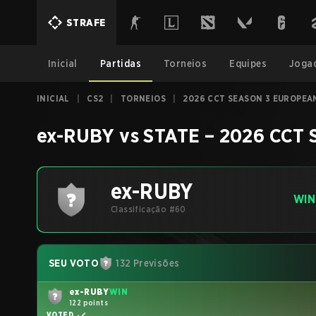
STRAFE
Inicial
Partidas
Torneios
Equipes
Joga
INICIAL
|
CS2
|
TORNEIOS
|
2026 CCT SEASON 3 EUROPEAN
ex-RUBY
vs
STATE
–
2026 CCT 
ex-RUBY
WIN
Classificação #60
SEU VOTO
132 Previsões
ex-RUBY
WIN
122 points
VOTED