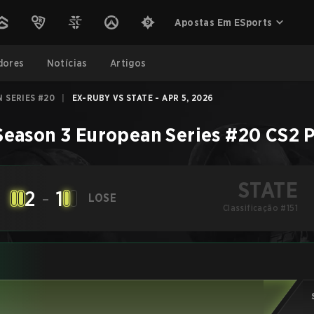
Apostas Em ESports
dores
Notícias
Artigos
 SERIES #20
|
EX-RUBY VS STATE - APR 5, 2026
Season 3 European Series #20
CS2
P
STATE
2
-
1
LOSE
Classificação #151