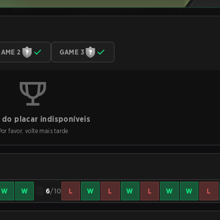
AME 2
GAME 3
do placar indisponíveis
Por favor, volte mais tarde
W
W
6
/10
L
W
L
W
L
W
W
L