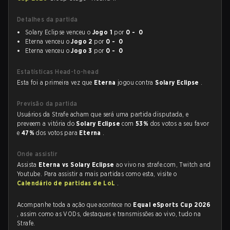
Detalhes da partida
Solary Eclipse venceu o
Jogo 1
por
0 - 0
Eterna venceu o
Jogo 2
por
0 - 0
Eterna venceu o
Jogo 3
por
0 - 0
Estatísticas Head-to-head
Esta foi a primeira vez que
Eterna
jogou contra
Solary Eclipse
.
Previsão da partida
Usuários da Strafe acham que será uma partida disputada, e
preveem a vitória do
Solary Eclipse
com
53%
dos votos a seu favor
e
47%
dos votos para
Eterna
.
Onde assistir
Assista
Eterna vs Solary Eclipse
ao vivo na strafe.com, Twitch and
Youtube. Para assistir a mais partidas como esta, visite o
Calendário de partidas de LoL
.
Acompanhe toda a ação que acontece no
Equal eSports Cup 2026
, assim como as VODs, destaques e transmissões ao vivo, tudo na
Strafe.