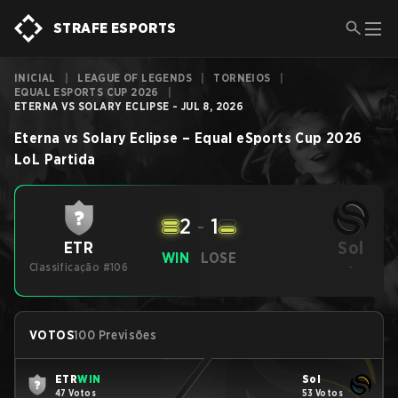
STRAFE ESPORTS
INICIAL
|
LEAGUE OF LEGENDS
|
TORNEIOS
|
EQUAL ESPORTS CUP 2026
|
ETERNA VS SOLARY ECLIPSE - JUL 8, 2026
Eterna
vs
Solary Eclipse
–
Equal eSports Cup 2026
LoL
Partida
2
-
1
Sol
ETR
WIN
LOSE
Classificação #106
-
VOTOS
100 Previsões
ETR
WIN
Sol
47 Votos
53 Votos