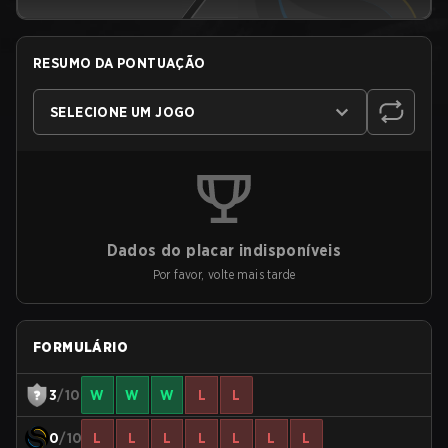
RESUMO DA PONTUAÇÃO
SELECIONE UM JOGO
Dados do placar indisponíveis
Por favor, volte mais tarde
FORMULÁRIO
3
/10
W
W
W
L
L
0
/10
L
L
L
L
L
L
L