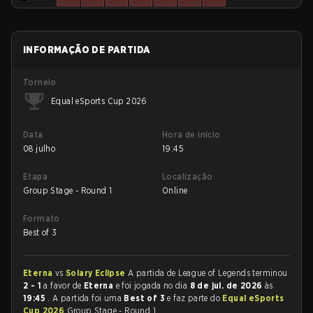
INFORMAÇÃO DE PARTIDA
Torneio
Equal eSports Cup 2026
Data
Hora de início
08 julho
19:45
Etapa
Localização
Group Stage - Round 1
Online
Formato
Best of 3
Eterna
vs
Solary Eclipse
A partida de League of Legends terminou
2 - 1
a favor de
Eterna
e foi jogada no dia
8 de jul. de 2026
às
19:45
. A partida foi uma
Best of 3
e faz parte do
Equal eSports
Cup 2026
Group Stage - Round 1.