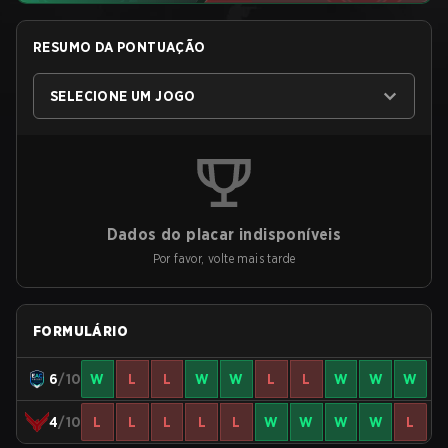
RESUMO DA PONTUAÇÃO
SELECIONE UM JOGO
Dados do placar indisponíveis
Por favor, volte mais tarde
FORMULÁRIO
6
/10
W
L
L
W
W
L
L
W
W
W
4
/10
L
L
L
L
L
W
W
W
W
L