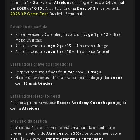
terminou
1 - 2
a favor de
Atreides
e foi jogada no dia
24 de mai.
de 2026
às
10:10
. A partida foi uma
Best of 3
e faz parte do
2026 XP Game Fest
Bracket - Semifinal.
Detalhes da partida
Esport Academy Copenhagen venceu o
Jogo 1
por
13 - 6
no
mapa Overpass
Atreides venceu o
Jogo 2
por
13 - 5
no mapa Mirage
Atreides venceu o
Jogo 3
por
13 - 9
no mapa Ancient
Estatísticas chave dos jogadores
Jogador com mais frags foi
n1xen
com
50 frags
.
Maior número de assistências na partida foi do jogador
anber
com
18 assistências
.
Estatísticas Head-to-head
Esta foi a primeira vez que
Esport Academy Copenhagen
jogou
contra
Atreides
.
Previsão da partida
Usuários da Strafe acham que será uma partida disputada, e
preveem a vitória do
Atreides
com
50%
dos votos a seu favor e
50%
dos votos para
Esport Academy Copenhagen
.