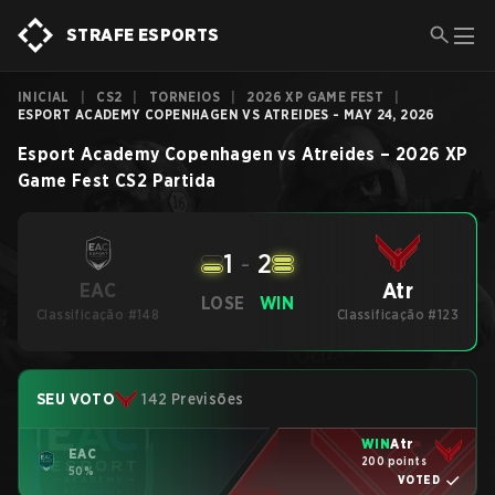
STRAFE ESPORTS
INICIAL
|
CS2
|
TORNEIOS
|
2026 XP GAME FEST
|
ESPORT ACADEMY COPENHAGEN VS ATREIDES - MAY 24, 2026
Esport Academy Copenhagen
vs
Atreides
–
2026 XP
Game Fest
CS2
Partida
1
-
2
Atr
EAC
LOSE
WIN
Classificação #148
Classificação #123
SEU VOTO
142 Previsões
WIN
Atr
EAC
200 points
50%
VOTED