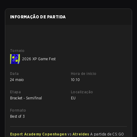
INFORMAÇÃO DE PARTIDA
Torneio
2026 XP Game Fest
Data
Hora de início
24 maio
10:10
Etapa
Localização
Bracket - Semifinal
EU
Formato
Best of 3
Esport Academy Copenhagen
vs
Atreides
A partida de CS:GO