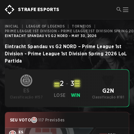
STRAFE ESPORTS
INICIAL
|
LEAGUE OF LEGENDS
|
TORNEIOS
|
PRIME LEAGUE 1ST DIVISION - PRIME LEAGUE 1ST DIVISION SPRING 2
EINTRACHT SPANDAU VS G2 NORD - MAY 30, 2026
Eintracht Spandau
vs
G2 NORD
–
Prime League 1st
Division - Prime League 1st Division Spring 2026
LoL
Partida
2
-
3
G2N
ES
LOSE
WIN
Classificação #157
Classificação #181
SEU VOTO
117 Previsões
ES