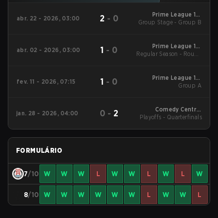
Prime League 1st
2
-
0
abr. 22 - 2026, 03:00
Group Stage - Group B
Division - Prime
League 1st Division
Spring 2026
Prime League 1st
1
-
0
abr. 02 - 2026, 03:00
Regular Season - Round
Division - Prime
League 1st Division
1
Spring 2026
Prime League 1st
1
-
0
fev. 11 - 2026, 07:15
Division Winter 2026
Group A
Group A
Comedy Central
0
-
2
jan. 28 - 2026, 04:00
Playoffs - Quarterfinals
Winter Snowdown -
Comedy Central
Winter Snowdown
2026
FORMULÁRIO
7
/10
W
W
W
L
W
W
L
W
L
W
8
/10
W
W
W
W
W
W
L
W
W
L