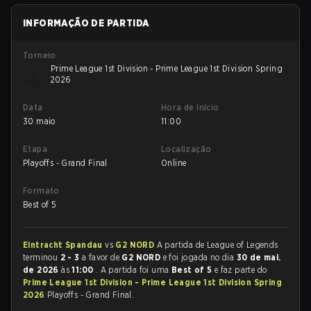
INFORMAÇÃO DE PARTIDA
Torneio
Prime League 1st Division - Prime League 1st Division Spring
2026
Data
Hora de início
30 maio
11:00
Etapa
Localização
Playoffs - Grand Final
Online
Formato
Best of 5
Eintracht Spandau
vs
G2 NORD
A partida de League of Legends
terminou
2 - 3
a favor de
G2 NORD
e foi jogada no dia
30 de mai.
de 2026
às
11:00
. A partida foi uma
Best of 5
e faz parte do
Prime League 1st Division - Prime League 1st Division Spring
2026
Playoffs - Grand Final.