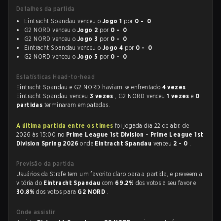
Detalhes da partida
Eintracht Spandau venceu o
Jogo 1
por
0 - 0
G2 NORD venceu o
Jogo 2
por
0 - 0
G2 NORD venceu o
Jogo 3
por
0 - 0
Eintracht Spandau venceu o
Jogo 4
por
0 - 0
G2 NORD venceu o
Jogo 5
por
0 - 0
Estatísticas Head-to-head
Eintracht Spandau e G2 NORD haviam se enfrentado
4 vezes
.
Eintracht Spandau venceu
3 vezes
, G2 NORD venceu
1 vezes
e
0
partidas
terminaram empatadas.
A última partida entre os times
foi jogada dia 22 de abr. de
2026 às 15:00 no
Prime League 1st Division - Prime League 1st
Division Spring 2026
onde
Eintracht Spandau
venceu
2 - 0
.
Previsão da partida
Usuários da Strafe tem um favorito claro para a partida, e preveem a
vitória do
Eintracht Spandau
com
69.2%
dos votos a seu favor e
30.8%
dos votos para
G2 NORD
.
Onde assistir