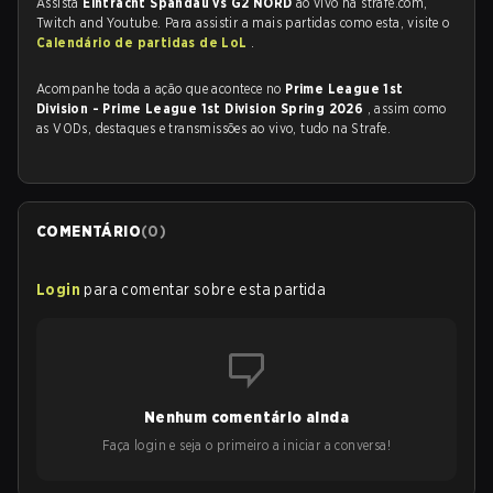
Assista
Eintracht Spandau vs G2 NORD
ao vivo na strafe.com,
Twitch and Youtube. Para assistir a mais partidas como esta, visite o
Calendário de partidas de LoL
.
Acompanhe toda a ação que acontece no
Prime League 1st
Division - Prime League 1st Division Spring 2026
, assim como
as VODs, destaques e transmissões ao vivo, tudo na Strafe.
COMENTÁRIO
(
0
)
Login
para comentar sobre esta partida
Nenhum comentário ainda
Faça login e seja o primeiro a iniciar a conversa!