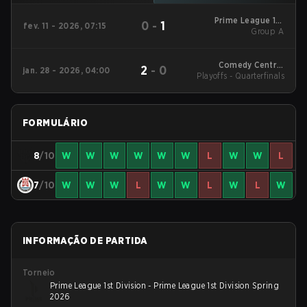
Prime League 1st
0
-
1
fev. 11 - 2026, 07:15
Division Winter 2026
Group A
Group A
Comedy Central
2
-
0
jan. 28 - 2026, 04:00
Playoffs - Quarterfinals
Winter Snowdown -
Comedy Central
Winter Snowdown
2026
FORMULÁRIO
8
/10
W
W
W
W
W
W
L
W
W
L
7
/10
W
W
W
L
W
W
L
W
L
W
INFORMAÇÃO DE PARTIDA
Torneio
Prime League 1st Division - Prime League 1st Division Spring
2026