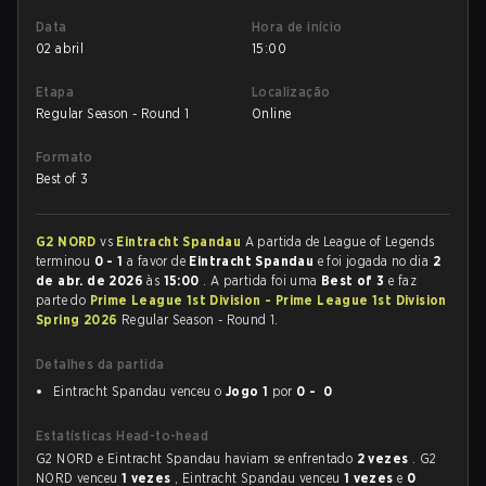
Data
Hora de início
02 abril
15:00
Etapa
Localização
Regular Season - Round 1
Online
Formato
Best of 3
G2 NORD
vs
Eintracht Spandau
A partida de League of Legends
terminou
0 - 1
a favor de
Eintracht Spandau
e foi jogada no dia
2
de abr. de 2026
às
15:00
. A partida foi uma
Best of 3
e faz
parte do
Prime League 1st Division - Prime League 1st Division
Spring 2026
Regular Season - Round 1.
Detalhes da partida
Eintracht Spandau venceu o
Jogo 1
por
0 - 0
Estatísticas Head-to-head
G2 NORD e Eintracht Spandau haviam se enfrentado
2 vezes
. G2
NORD venceu
1 vezes
, Eintracht Spandau venceu
1 vezes
e
0