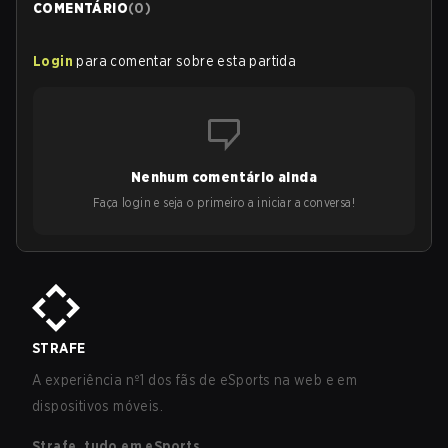
COMENTÁRIO
(
0
)
Login
para comentar sobre esta partida
Nenhum comentário ainda
Faça login e seja o primeiro a iniciar a conversa!
STRAFE
A experiência nº1 dos fãs de eSports na web e em
dispositivos móveis.
Strafe, tudo em eSports