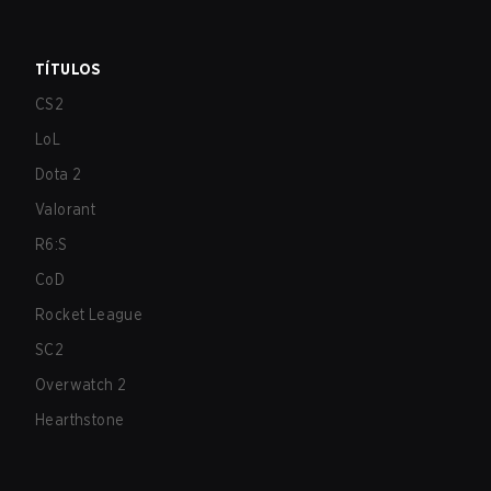
TÍTULOS
CS2
LoL
Dota 2
Valorant
R6:S
CoD
Rocket League
SC2
Overwatch 2
Hearthstone