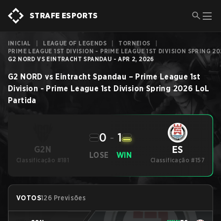
STRAFE ESPORTS
INICIAL
|
LEAGUE OF LEGENDS
|
TORNEIOS
|
PRIME LEAGUE 1ST DIVISION - PRIME LEAGUE 1ST DIVISION SPRING 2
G2 NORD VS EINTRACHT SPANDAU - APR 2, 2026
G2 NORD
vs
Eintracht Spandau
–
Prime League 1st
Division - Prime League 1st Division Spring 2026
LoL
Partida
0
-
1
ES
G2N
LOSE
WIN
Classificação #181
Classificação #157
VOTOS
126 Previsões