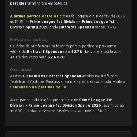
partidas
terminaram empatadas.
A última partida entre os times
foi jogada dia 11 de fev. de 2026
às 19:15 no
Prime League 1st Division - Prime League 1st
Division Spring 2026
onde
Eintracht Spandau
venceu
1 - 0
.
Previsão da partida
Usuários da Strafe tem um favorito para a partida, e preveem a
vitória do
Eintracht Spandau
com
62.7%
dos votos a seu favor e
37.3%
dos votos para
G2 NORD
.
Onde assistir
Assista
G2 NORD vs Eintracht Spandau
ao vivo na strafe.com,
Twitch and Youtube. Para assistir a mais partidas como esta, visite o
Calendário de partidas de LoL
.
Acompanhe toda a ação que acontece no
Prime League 1st
Division - Prime League 1st Division Spring 2026
, assim como
as VODs, destaques e transmissões ao vivo, tudo na Strafe.