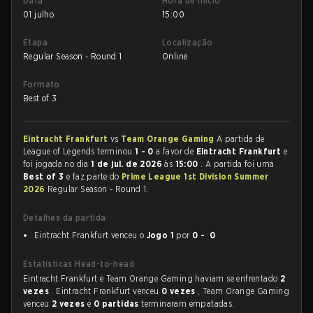
Data
Hora de início
01 julho
15:00
Etapa
Localização
Regular Season - Round 1
Online
Formato
Best of 3
Eintracht Frankfurt
vs
Team Orange Gaming
A partida de
League of Legends terminou
1 - 0
a favor de
Eintracht Frankfurt
e
foi jogada no dia
1 de jul. de 2026
às
15:00
. A partida foi uma
Best of 3
e faz parte do
Prime League 1st Division Summer
2026
Regular Season - Round 1.
Detalhes da partida
Eintracht Frankfurt venceu o
Jogo 1
por
0 - 0
Estatísticas Head-to-head
Eintracht Frankfurt e Team Orange Gaming haviam se enfrentado
2
vezes
. Eintracht Frankfurt venceu
0 vezes
, Team Orange Gaming
venceu
2 vezes
e
0 partidas
terminaram empatadas.