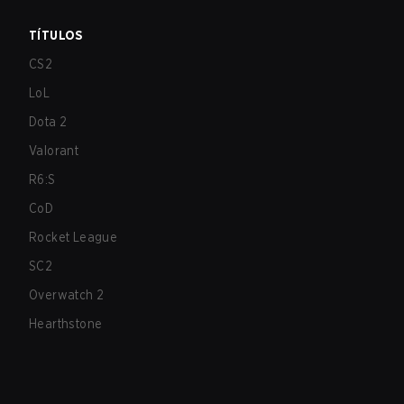
TÍTULOS
CS2
LoL
Dota 2
Valorant
R6:S
CoD
Rocket League
SC2
Overwatch 2
Hearthstone