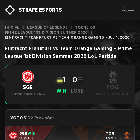
STRAFE ESPORTS
INICIAL
|
LEAGUE OF LEGENDS
|
TORNEIOS
|
PRIME LEAGUE 1ST DIVISION SUMMER 2026
|
EINTRACHT FRANKFURT VS TEAM ORANGE GAMING - JUL 1, 2026
Eintracht Frankfurt
vs
Team Orange Gaming
–
Prime
League 1st Division Summer 2026
LoL
Partida
1
-
0
TOG
SGE
WIN
LOSE
Classificação #140
Classificação #101
VOTOS
102 Previsões
SGE
WIN
TOG
16 Votos
86 Votos