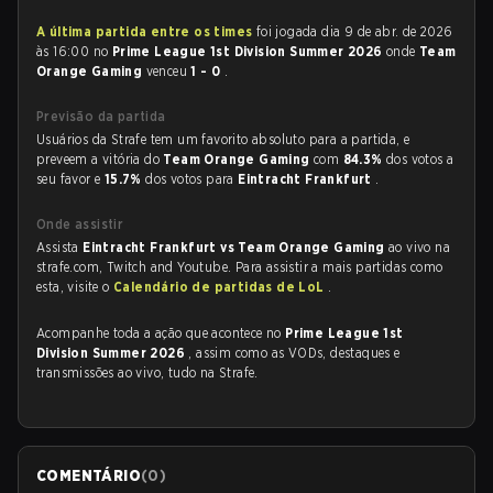
A última partida entre os times
foi jogada dia 9 de abr. de 2026
às 16:00 no
Prime League 1st Division Summer 2026
onde
Team
Orange Gaming
venceu
1 - 0
.
Previsão da partida
Usuários da Strafe tem um favorito absoluto para a partida, e
preveem a vitória do
Team Orange Gaming
com
84.3%
dos votos a
seu favor e
15.7%
dos votos para
Eintracht Frankfurt
.
Onde assistir
Assista
Eintracht Frankfurt vs Team Orange Gaming
ao vivo na
strafe.com, Twitch and Youtube. Para assistir a mais partidas como
esta, visite o
Calendário de partidas de LoL
.
Acompanhe toda a ação que acontece no
Prime League 1st
Division Summer 2026
, assim como as VODs, destaques e
transmissões ao vivo, tudo na Strafe.
COMENTÁRIO
(
0
)