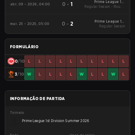
Prime League 1st
0
-
1
abr. 09 - 2026, 04:00
Regular Season - Round
Division - Prime
League 1st Division
1
Spring 2026
Prime League 1st
0
-
2
mar. 25 - 2025, 05:00
Division Spring 2025
Regular Season
Regular Season
FORMULÁRIO
0
/10
L
L
L
L
L
L
L
L
L
L
3
/10
W
L
L
L
L
W
L
L
W
L
INFORMAÇÃO DE PARTIDA
Torneio
Prime League 1st Division Summer 2026