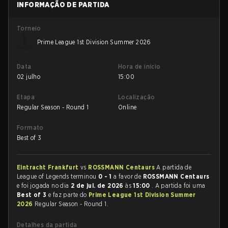
INFORMAÇÃO DE PARTIDA
Torneio
Prime League 1st Division Summer 2026
Data
Hora de início
02 julho
15:00
Etapa
Localização
Regular Season - Round 1
Online
Formato
Best of 3
Eintracht Frankfurt
vs
ROSSMANN Centaurs
A partida de
League of Legends terminou
0 - 1
a favor de
ROSSMANN Centaurs
e foi jogada no dia
2 de jul. de 2026
às
15:00
. A partida foi uma
Best of 3
e faz parte do
Prime League 1st Division Summer
2026
Regular Season - Round 1.
Detalhes da partida