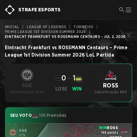
STRAFE ESPORTS
INICIAL
|
LEAGUE OF LEGENDS
|
TORNEIOS
|
PRIME LEAGUE 1ST DIVISION SUMMER 2026
|
EINTRACHT FRANKFURT VS ROSSMANN CENTAURS - JUL 2, 2026
Eintracht Frankfurt
vs
ROSSMANN Centaurs
–
Prime
League 1st Division Summer 2026
LoL
Partida
0
-
1
ROSS
SGE
LOSE
WIN
Classificação #143
Classificação #89
SEU VOTO
101 Previsões
WIN
ROSS
SGE
148 points
27%