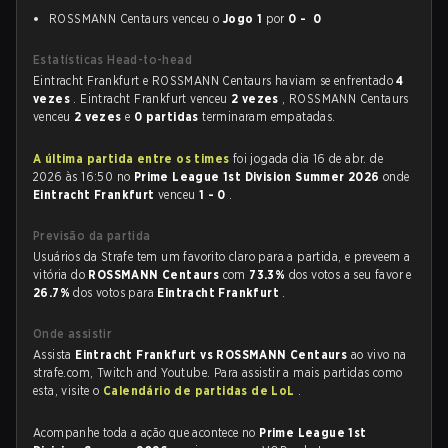
ROSSMANN Centaurs venceu o
Jogo 1
por
0 - 0
Estatísticas Head-to-head
Eintracht Frankfurt e ROSSMANN Centaurs haviam se enfrentado
4
vezes
. Eintracht Frankfurt venceu
2 vezes
, ROSSMANN Centaurs
venceu
2 vezes
e
0 partidas
terminaram empatadas.
A última partida entre os times
foi jogada dia 16 de abr. de
2026 às 16:50 no
Prime League 1st Division Summer 2026
onde
Eintracht Frankfurt
venceu
1 - 0
.
Previsão da partida
Usuários da Strafe tem um favorito claro para a partida, e preveem a
vitória do
ROSSMANN Centaurs
com
73.3%
dos votos a seu favor e
26.7%
dos votos para
Eintracht Frankfurt
.
Onde assistir
Assista
Eintracht Frankfurt vs ROSSMANN Centaurs
ao vivo na
strafe.com, Twitch and Youtube. Para assistir a mais partidas como
esta, visite o
Calendário de partidas de LoL
.
Acompanhe toda a ação que acontece no
Prime League 1st