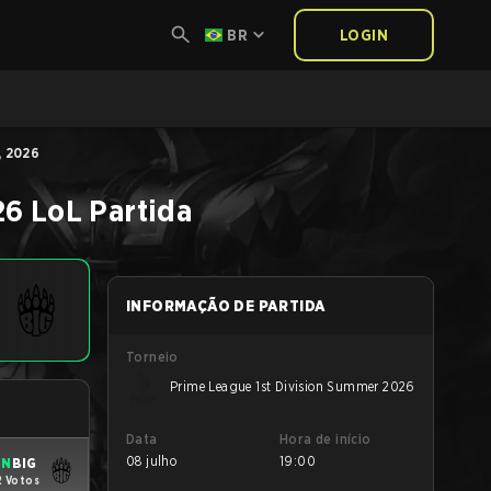
BR
LOGIN
, 2026
26
LoL
Partida
INFORMAÇÃO DE PARTIDA
Torneio
Prime League 1st Division Summer 2026
Data
Hora de início
08 julho
19:00
IN
BIG
2 Votos