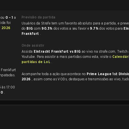
Previsão da partida
gends terminou
0 - 1
a
tida foi
Usuários da Strafe tem um favorito absoluto para a partida, e preveem a vitória
r 2026
do
BIG
com
90.3%
dos votos a seu favor e
9.7%
dos votos para
Ei
Frankfurt
.
Onde assistir
Assista
Eintracht Frankfurt vs BIG
ao vivo na strafe.com, Twitch
Youtube. Para assistir a mais partidas como esta, visite o
Calendár
partidas de LoL
.
t Frankfurt
Acompanhe toda a ação que acontece no
Prime League 1st Divis
mpatadas.
2026
, assim como as VODs, destaques e transmissões ao vivo, tud
- 0
.