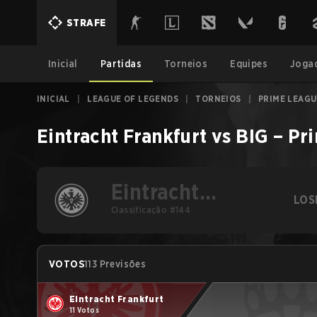
STRAFE
Inicial
Partidas
Torneios
Equipes
Joga
INICIAL
|
LEAGUE OF LEGENDS
|
TORNEIOS
|
PRIME LEAGU
Eintracht Frankfurt
vs
BIG
–
Pr
Eintracht
LOS
Frankfurt
Classificação #144
VOTOS
113 Previsões
Eintracht Frankfurt
11 Votos