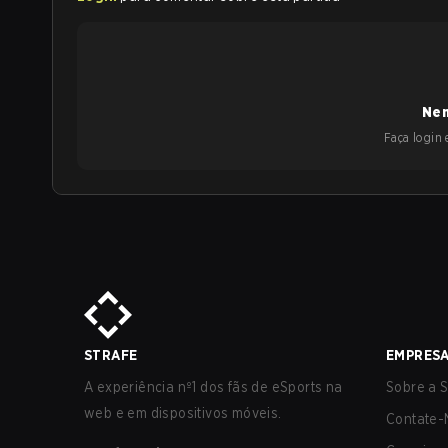
Nen
Faça login e
STRAFE
EMPRES
A experiência nº1 dos fãs de eSports na
Sobre a S
web e em dispositivos móveis.
Contate-