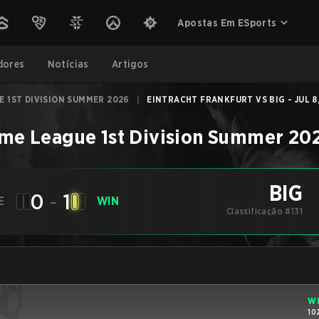
Apostas Em ESports
dores
Notícias
Artigos
E 1ST DIVISION SUMMER 2026
|
EINTRACHT FRANKFURT VS BIG - JUL 8
ime League 1st Division Summer 20
BIG
0
-
1
E
WIN
Classificação #131
W
10