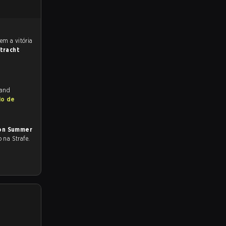
ntracht
 and
io de
ion Summer
o na Strafe.