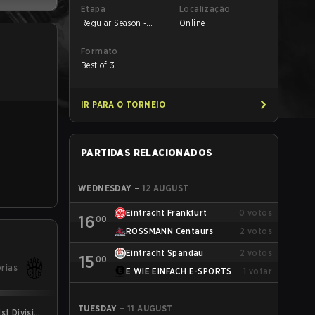
Etapa
Localização
Regular Season -
Online
Round 1
Formato
Best of 3
IR PARA O TORNEIO
PARTIDAS RELACIONADOS
WEDNESDAY
–
12 AUGUST
Eintracht Frankfurt
0
votos
16
00
ROSSMANN Centaurs
2
votos
Eintracht Spandau
2
votos
15
00
órias
E WIE EINFACH E-SPORTS
1
votar
TUESDAY
–
11 AUGUST
st Division