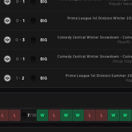
E
0
-
1
BIG
Regular Seaso
S
Prime League 1st Division Winter 2
E
0
-
1
BIG
Comedy Central Winter Snowdown - Come
E
0
-
3
BIG
Winter Snow
Playoffs 
Comedy Central Winter Snowdown - Come
E
0
-
1
BIG
Winter Snow
Group Stag
Prime League 1st Division Summer 2
E
1
-
2
BIG
Reg
L
L
7
/10
W
L
W
W
L
L
W
W