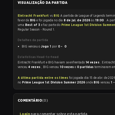
VISUALIZAÇÃO DA PARTIDA
Eintracht Frankfurt
vs
BIG
A partida de League of Le
favor de
BIG
e foi jogada no dia
8 de jul. de 2026
às
19:00
. A par
uma
Best of 3
e faz parte do
Prime League 1st Division Summe
Regular Season - Round 1.
Detalhes da partida
BIG venceu o
Jogo 1
por
0 - 0
Estatísticas Head-to-head
Eintracht Frankfurt e BIG haviam se enfrentado
14 vezes
. Eintrach
venceu
4 vezes
, BIG venceu
10 vezes
e
0 partidas
terminaram e
A última partida entre os times
foi jogada dia 15 de abr. de 2026 às 17:00
no
Prime League 1st Division Summer 2026
onde
BIG
venceu
1 
COMENTÁRIO
(
0
)
Login
para comentar sobre esta partida