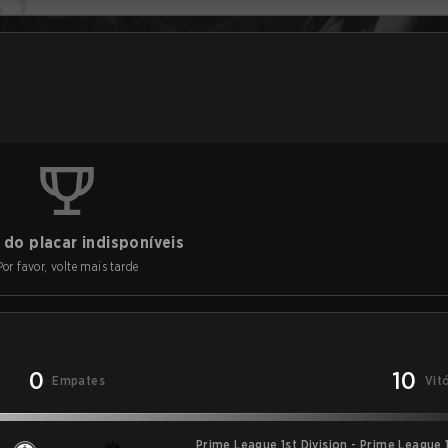
do placar indisponíveis
Por favor, volte mais tarde
0
10
Empates
Vit
Prime League 1st Division - Prime League 1