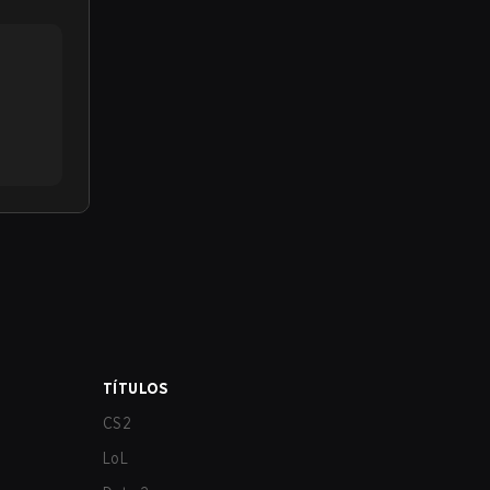
TÍTULOS
CS2
LoL