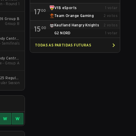
n - Round 1
pring 2026
VfB eSports
1
votar
17
00
Team Orange Gaming
2
votos
026 Group B
Group B
Kaufland Hangry Knights
2
votos
15
00
G2 NORD
1
votar
dy Central
down 2026
- Semifinals
TODAS AS PARTIDAS FUTURAS
dy Central
down 2026
e - Group A
025 Regular
ular Season
Season
W
W