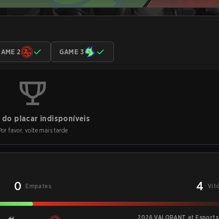
AME 2
GAME 3
do placar indisponíveis
Por favor, volte mais tarde
0
4
Empates
Vit
2026 VALORANT at Esports