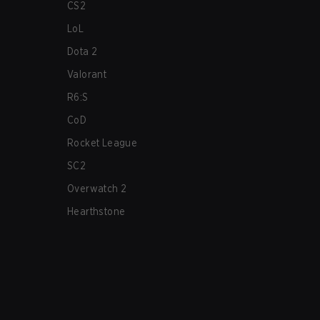
CS2
LoL
Dota 2
Valorant
R6:S
CoD
Rocket League
SC2
Overwatch 2
Hearthstone