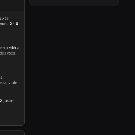
enceu
2 - 0
dos votos
na
sta, visite
 2
, assim