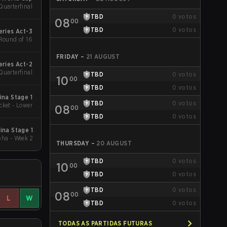
Quarterfinal
TBD
0
votos
08
00
TBD
0
votos
eries Act-3
 Round of 16
FRIDAY
–
21 AUGUST
eries Act-2
Quarterfinal
TBD
0
votos
10
00
TBD
0
votos
ina Stage 1
TBD
0
votos
cket - Lower
08
00
TBD
0
votos
ina Stage 1
ha - Week 2
THURSDAY
–
20 AUGUST
TBD
0
votos
10
00
TBD
0
votos
TBD
0
votos
08
00
L
W
TBD
0
votos
TODAS AS PARTIDAS FUTURAS