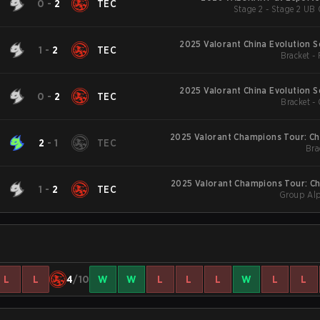
0
-
2
TEC
Stage 2 - Stage 2 UB 
2025 Valorant China Evolution S
1
-
2
TEC
Bracket -
2025 Valorant China Evolution S
0
-
2
TEC
Bracket - 
2025 Valorant Champions Tour: Ch
2
-
1
TEC
Bra
2025 Valorant Champions Tour: Ch
1
-
2
TEC
Group Alp
L
L
4
/10
W
W
L
L
L
W
L
L