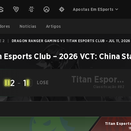
Apostas Em ESports
dores
Notícias
Artigos
E 2
|
DRAGON RANGER GAMING VS TITAN ESPORTS CLUB - JUL 11, 2026
n Esports Club
–
2026 VCT: China St
Titan Esports
2
-
1
LOSE
Classificação #82
Club
Titan Esport
1