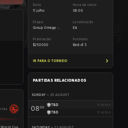
Data
Hora de início
11 julho
08:00
Etapa
Localização
Group Omega -
EA
Group Omega
Premiação
Formato
$
250000
Best of 3
IR PARA O TORNEIO
PARTIDAS RELACIONADOS
SUNDAY
–
23 AUGUST
TBD
0
votos
08
00
órias
TBD
0
votos
 World Cup
SATURDAY
–
22 AUGUST