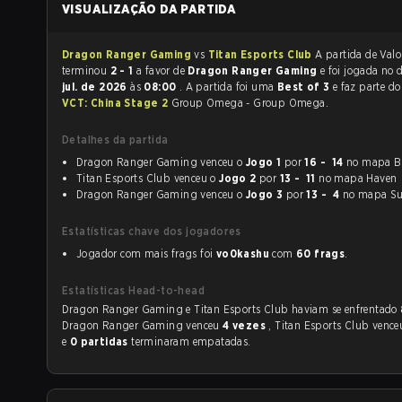
VISUALIZAÇÃO DA PARTIDA
Dragon Ranger Gaming
vs
Titan Esports Club
A partida de Valorant
terminou
2 - 1
a favor de
Dragon Ranger Gaming
e foi jogada no
jul. de 2026
às
08:00
. A partida foi uma
Best of 3
e faz parte d
VCT: China Stage 2
Group Omega - Group Omega.
Detalhes da partida
Dragon Ranger Gaming venceu o
Jogo 1
por
16 - 14
no mapa B
Titan Esports Club venceu o
Jogo 2
por
13 - 11
no mapa Haven
Dragon Ranger Gaming venceu o
Jogo 3
por
13 - 4
no mapa Su
Estatísticas chave dos jogadores
Jogador com mais frags foi
vo0kashu
com
60 frags
.
Estatísticas Head-to-head
Dragon Ranger Gaming e Titan Esports Club haviam se enfrentado
Dragon Ranger Gaming venceu
4 vezes
, Titan Esports Club venc
e
0 partidas
terminaram empatadas.