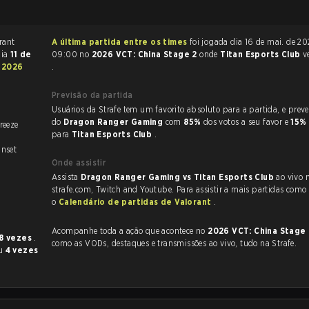
A última partida entre os times
foi jogada dia 16 de mai. de 2026 às
 dia
11 de
09:00 no
2026 VCT: China Stage 2
onde
Titan Esports Club
v
o
2026
.
Previsão da partida
Usuários da Strafe tem um favorito absoluto para a partida, e preveem a vitória
do
Dragon Ranger Gaming
com
85%
dos votos a seu favor e
15%
reeze
para
Titan Esports Club
.
nset
Onde assistir
Assista
Dragon Ranger Gaming vs Titan Esports Club
ao vivo 
strafe.com, Twitch and Youtube. Para assistir a mais partidas como e
o
Calendário de partidas de Valorant
.
Acompanhe toda a ação que acontece no
2026 VCT: China Stage
8 vezes
.
como as VODs, destaques e transmissões ao vivo, tudo na Strafe.
eu
4 vezes