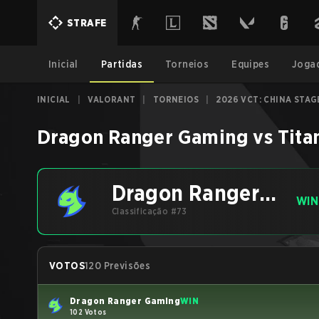
STRAFE
Inicial
Partidas
Torneios
Equipes
Joga
INICIAL
|
VALORANT
|
TORNEIOS
|
2026 VCT: CHINA STAG
Dragon Ranger Gaming
vs
Tita
Dragon Ranger
WIN
Gaming
Classificação #73
VOTOS
120 Previsões
Dragon Ranger Gaming
WIN
102 Votos