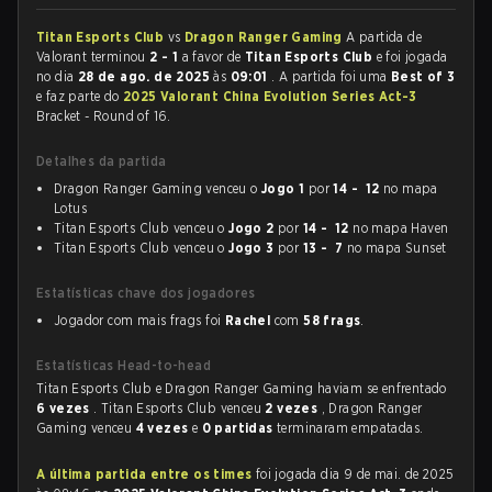
Titan Esports Club
vs
Dragon Ranger Gaming
A partida de
Valorant terminou
2 - 1
a favor de
Titan Esports Club
e foi jogada
no dia
28 de ago. de 2025
às
09:01
. A partida foi uma
Best of 3
e faz parte do
2025 Valorant China Evolution Series Act-3
Bracket - Round of 16.
Detalhes da partida
Dragon Ranger Gaming venceu o
Jogo 1
por
14 - 12
no mapa
Lotus
Titan Esports Club venceu o
Jogo 2
por
14 - 12
no mapa Haven
Titan Esports Club venceu o
Jogo 3
por
13 - 7
no mapa Sunset
Estatísticas chave dos jogadores
Jogador com mais frags foi
Rachel
com
58 frags
.
Estatísticas Head-to-head
Titan Esports Club e Dragon Ranger Gaming haviam se enfrentado
6 vezes
. Titan Esports Club venceu
2 vezes
, Dragon Ranger
Gaming venceu
4 vezes
e
0 partidas
terminaram empatadas.
A última partida entre os times
foi jogada dia 9 de mai. de 2025