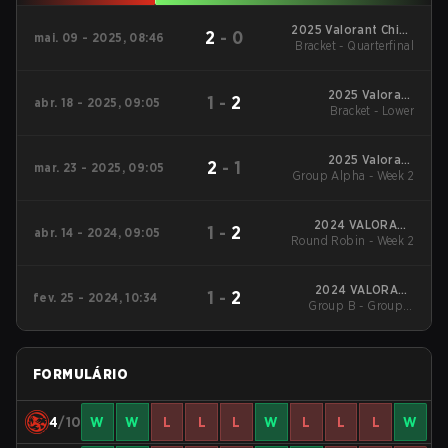
2025 Valorant China
2
-
0
mai. 09 - 2025, 08:46
Evolution Series Act-
Bracket - Quarterfinal
2
2025 Valorant
1
-
2
abr. 18 - 2025, 09:05
Champions Tour:
Bracket - Lower
China Stage 1
2025 Valorant
2
-
1
mar. 23 - 2025, 09:05
Group Alpha - Week 2
Champions Tour:
China Stage 1
2024 VALORANT
1
-
2
abr. 14 - 2024, 09:05
Round Robin - Week 2
Champions
Tour:China Stage 1
2024 VALORANT
1
-
2
fev. 25 - 2024, 10:34
Group B - Group B
Champions Tour:
China KICK-OFF
Winners' Match
FORMULÁRIO
4
/10
W
W
L
L
L
W
L
L
L
W