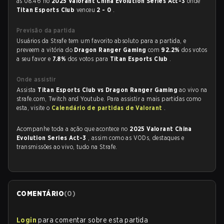
às 08:46 no
2025 Valorant China Evolution Series Act-3
onde
Titan Esports Club
venceu
2 - 0
.
Previsão da partida
Usuários da Strafe tem um favorito absoluto para a partida, e
preveem a vitória do
Dragon Ranger Gaming
com
92.2%
dos votos
a seu favor e
7.8%
dos votos para
Titan Esports Club
.
Onde assistir
Assista
Titan Esports Club vs Dragon Ranger Gaming
ao vivo na
strafe.com, Twitch and Youtube. Para assistir a mais partidas como
esta, visite o
Calendário de partidas de Valorant
.
Acompanhe toda a ação que acontece no
2025 Valorant China
Evolution Series Act-3
, assim como as VODs, destaques e
transmissões ao vivo, tudo na Strafe.
COMENTÁRIO
(
0
)
Login
para comentar sobre esta partida