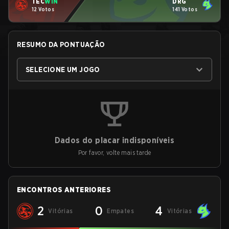
TEC
WIN
DRG
12 Votos
141 Votos
RESUMO DA PONTUAÇÃO
SELECIONE UM JOGO
Dados do placar indisponíveis
Por favor, volte mais tarde
ENCONTROS ANTERIORES
2
0
4
Vitórias
Empates
Vitórias