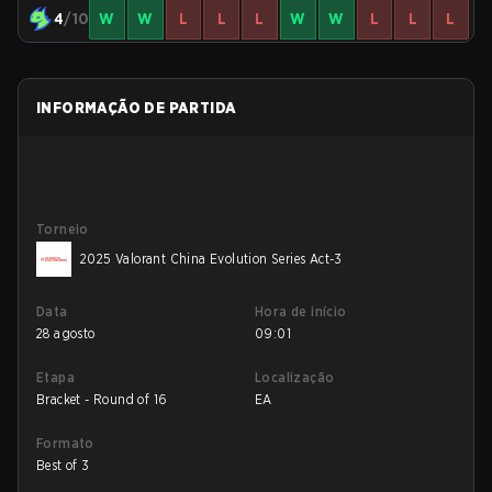
4
/10
W
W
L
L
L
W
W
L
L
L
INFORMAÇÃO DE PARTIDA
Torneio
2025 Valorant China Evolution Series Act-3
Data
Hora de início
28 agosto
09:01
Etapa
Localização
Bracket - Round of 16
EA
Formato
Best of 3