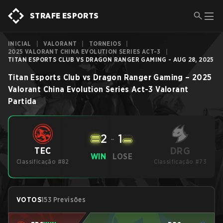
STRAFE ESPORTS
INICIAL
|
VALORANT
|
TORNEIOS
|
2025 VALORANT CHINA EVOLUTION SERIES ACT-3
|
TITAN ESPORTS CLUB VS DRAGON RANGER GAMING - AUG 28, 2025
Titan Esports Club
vs
Dragon Ranger Gaming
–
2025
Valorant China Evolution Series Act-3
Valorant
Partida
2
-
1
DRG
TEC
WIN
LOSE
Classificação #82
Classificação #73
VOTOS
153 Previsões