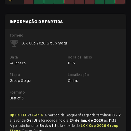
INFORMAÇÃO DE PARTIDA
Torneio
LCK Cup 2026 Group Stage
Data
Hora de início
24 janeiro
11:15
Etapa
Localização
Group Stage
Online
Formato
Best of 3
Dplus KIA
vs
Gen.G
A partida de League of Legends terminou
0 - 2
a favor de
Gen.G
e foi jogada no dia
24 de jan. de 2026
às
11:15
.
A partida foi uma
Best of 3
e faz parte do
LCK Cup 2026 Group
Stage
Group Stage.