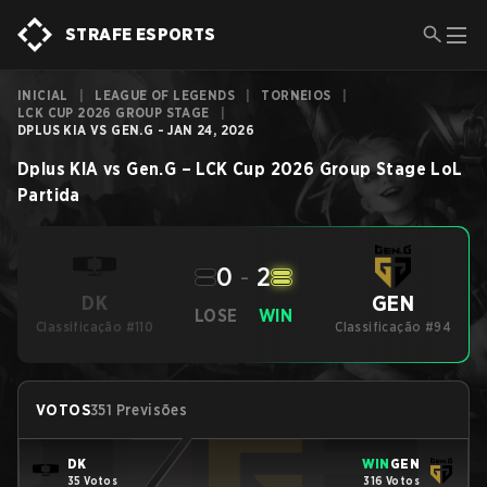
STRAFE ESPORTS
INICIAL
|
LEAGUE OF LEGENDS
|
TORNEIOS
|
LCK CUP 2026 GROUP STAGE
|
DPLUS KIA VS GEN.G - JAN 24, 2026
Dplus KIA
vs
Gen.G
–
LCK Cup 2026 Group Stage
LoL
Partida
0
-
2
GEN
DK
LOSE
WIN
Classificação #110
Classificação #94
VOTOS
351 Previsões
DK
WIN
GEN
35 Votos
316 Votos