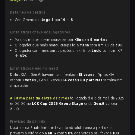
Detalhes da partida
Gen.G venceu o
Jogo 1
por
19 - 6
Estatísticas chave dos jogadores
Maiores mortes foram causadas por
Kiin
com
9 mortes
.
O jogador que mais matou creeps foi
Smash
com um CS de
398
.
O jogador com mais participações em kills foi
Lucid
com um KP
de
83%
.
Estatísticas Head-to-head
Dplus KIA e Gen.G haviam se enfrentado
15 vezes
. Dplus KIA
venceu
1 vezes
, Gen.G venceu
14 vezes
e
0 partidas
terminaram
empatadas.
A última partida entre os times
foi jogada dia 3 de mai. de 2025
às 06:00 no
LCK Cup 2026 Group Stage
onde
Gen.G
venceu
2 - 0
.
Previsão da partida
Usuários da Strafe tem um favorito absoluto para a partida, e
preveem a vitória do
Gen.G
com
90%
dos votos a seu favor e
10%