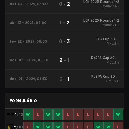
LCK 2025 Rounds 1-2
0
-
2
mai. 03 - 2025, 06:00
Rounds 1-2
LCK 2025 Rounds 1-2
1
-
2
abr. 13 - 2025, 06:00
Rounds 1-2
LCK Cup 2025
0
-
3
fev. 22 - 2025, 06:00
Playoffs
Playoffs
KeSPA Cup 2024
2
-
1
dez. 07 - 2024, 09:30
Playoffs
Playoffs
KeSPA Cup 2024
0
-
1
dez. 01 - 2024, 06:30
Group B
Group B
FORMULÁRIO
4
/10
W
L
W
W
L
L
L
L
L
W
5
/10
L
W
W
W
L
L
L
W
W
L