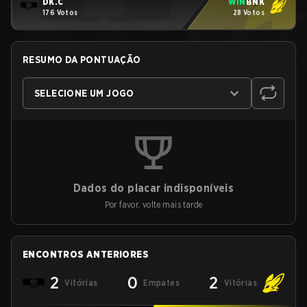
DK.C
WIN
BNK
176 Votos
28 Votos
RESUMO DA PONTUAÇÃO
SELECIONE UM JOGO
Dados do placar indisponíveis
Por favor, volte mais tarde
ENCONTROS ANTERIORES
2
0
2
Vitórias
Empates
Vitórias