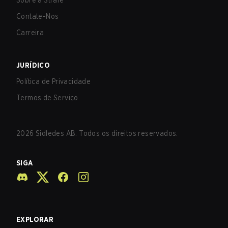
Sobre a Strafe
Contate-Nos
Carreira
JURÍDICO
Política de Privacidade
Termos de Serviço
2026
Sidledes AB. Todos os direitos reservados.
SIGA
EXPLORAR