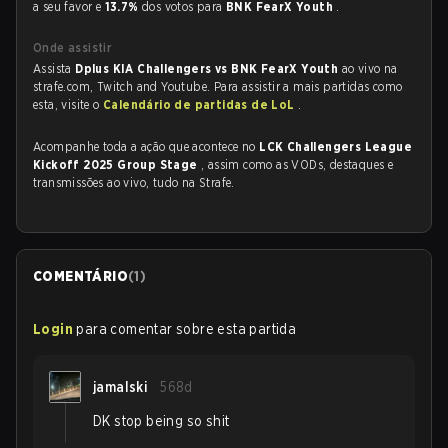
a seu favor e
13.7%
dos votos para
BNK FearX Youth
.
Onde assistir
Assista
Dplus KIA Challengers vs BNK FearX Youth
ao vivo na
strafe.com, Twitch and Youtube. Para assistir a mais partidas como
esta, visite o
Calendário de partidas de LoL
.
Acompanhe toda a ação que acontece no
LCK Challengers League
Kickoff 2025 Group Stage
, assim como as VODs, destaques e
transmissões ao vivo, tudo na Strafe.
COMENTÁRIO
(
1
)
Login
para comentar sobre esta partida
jamalski
568d
DK stop being so shit