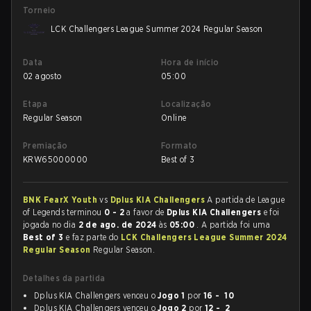
Torneio
LCK Challengers League Summer 2024 Regular Season
Data
Hora de início
02 agosto
05:00
Etapa
Localização
Regular Season
Online
Premiação
Formato
KRW
65000000
Best of 3
BNK FearX Youth
vs
Dplus KIA Challengers
A partida de League
of Legends terminou
0 - 2
a favor de
Dplus KIA Challengers
e foi
jogada no dia
2 de ago. de 2024
às
05:00
. A partida foi uma
Best of 3
e faz parte do
LCK Challengers League Summer 2024
Regular Season
Regular Season.
Detalhes da partida
Dplus KIA Challengers venceu o
Jogo 1
por
16 - 10
Dplus KIA Challengers venceu o
Jogo 2
por
12 - 2