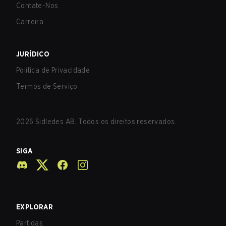
Contate-Nos
Carreira
JURÍDICO
Política de Privacidade
Termos de Serviço
2026
Sidledes AB. Todos os direitos reservados.
SIGA
EXPLORAR
Partidas