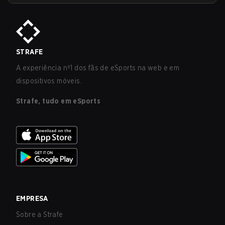
STRAFE
A experiência nº1 dos fãs de eSports na web e em
dispositivos móveis.
Strafe, tudo em eSports
EMPRESA
Sobre a Strafe