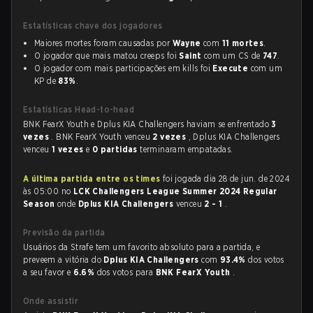
Estatísticas chave dos jogadores
Maiores mortes foram causadas por
Wayne
com
11 mortes
.
O jogador que mais matou creeps foi
Saint
com um CS de
747
.
O jogador com mais participações em kills foi
Execute
com um
KP de
83%
.
Estatísticas Head-to-head
BNK FearX Youth e Dplus KIA Challengers haviam se enfrentado
3
vezes
. BNK FearX Youth venceu
2 vezes
, Dplus KIA Challengers
venceu
1 vezes
e
0 partidas
terminaram empatadas.
A última partida entre os times
foi jogada dia 28 de jun. de 2024
às 05:00 no
LCK Challengers League Summer 2024 Regular
Season
onde
Dplus KIA Challengers
venceu
2 - 1
.
Previsão da partida
Usuários da Strafe tem um favorito absoluto para a partida, e
preveem a vitória do
Dplus KIA Challengers
com
93.4%
dos votos
a seu favor e
6.6%
dos votos para
BNK FearX Youth
.
Onde assistir