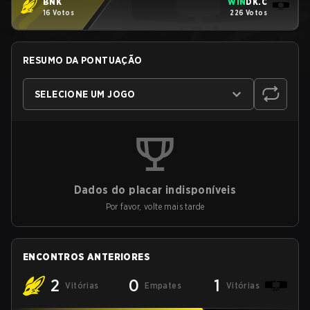
BNK
WIN
DK.C
16 Votos
226 Votos
RESUMO DA PONTUAÇÃO
SELECIONE UM JOGO
Dados do placar indisponíveis
Por favor, volte mais tarde
ENCONTROS ANTERIORES
2
0
1
Vitórias
Empates
Vitórias