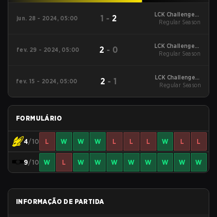
LCK Challengers
1
-
2
jun. 28 - 2024, 05:00
League Summer 2024
Regular Season
Regular Season
LCK Challengers
2
-
0
fev. 29 - 2024, 05:00
League Spring 2024
Regular Season
Regular Season
LCK Challengers
2
-
1
fev. 15 - 2024, 05:00
League Spring 2024
Regular Season
Regular Season
FORMULÁRIO
4
/10
L
W
W
W
L
L
L
W
L
L
9
/10
W
L
W
W
W
W
W
W
W
W
INFORMAÇÃO DE PARTIDA