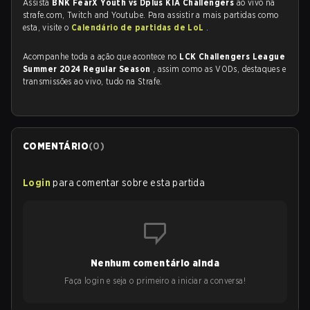
Assista
BNK FearX Youth vs Dplus KIA Challengers
ao vivo na
strafe.com, Twitch and Youtube. Para assistir a mais partidas como
esta, visite o
Calendário de partidas de LoL
.
Acompanhe toda a ação que acontece no
LCK Challengers League
Summer 2024 Regular Season
, assim como as VODs, destaques e
transmissões ao vivo, tudo na Strafe.
COMENTÁRIO
(
0
)
Login
para comentar sobre esta partida
Nenhum comentário ainda
Faça login e seja o primeiro a iniciar a conversa!