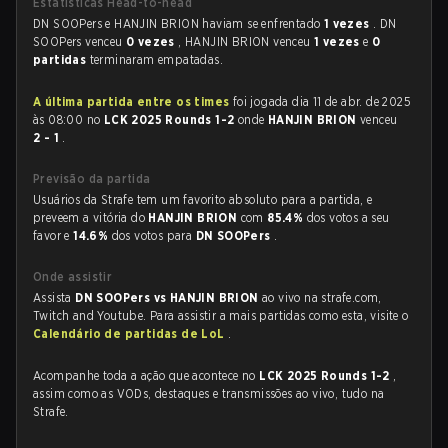
Estatísticas Head-to-head
DN SOOPers e HANJIN BRION haviam se enfrentado
1 vezes
. DN
SOOPers venceu
0 vezes
, HANJIN BRION venceu
1 vezes
e
0
partidas
terminaram empatadas.
A última partida entre os times
foi jogada dia 11 de abr. de 2025
às 08:00 no
LCK 2025 Rounds 1-2
onde
HANJIN BRION
venceu
2 - 1
.
Previsão da partida
Usuários da Strafe tem um favorito absoluto para a partida, e
preveem a vitória do
HANJIN BRION
com
85.4%
dos votos a seu
favor e
14.6%
dos votos para
DN SOOPers
.
Onde assistir
Assista
DN SOOPers vs HANJIN BRION
ao vivo na strafe.com,
Twitch and Youtube. Para assistir a mais partidas como esta, visite o
Calendário de partidas de LoL
.
Acompanhe toda a ação que acontece no
LCK 2025 Rounds 1-2
,
assim como as VODs, destaques e transmissões ao vivo, tudo na
Strafe.