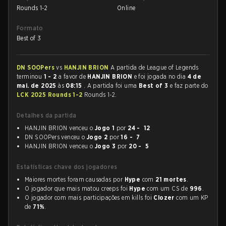
Rounds 1-2
Online
Formato
Best of 3
DN SOOPers
vs
HANJIN BRION
A partida de League of Legends
terminou
1 - 2
a favor de
HANJIN BRION
e foi jogada no dia
4 de
mai. de 2025
às
08:15
. A partida foi uma
Best of 3
e faz parte do
LCK 2025 Rounds 1-2
Rounds 1-2.
Detalhes da partida
HANJIN BRION venceu o
Jogo 1
por
24 - 12
DN SOOPers venceu o
Jogo 2
por
16 - 7
HANJIN BRION venceu o
Jogo 3
por
20 - 5
Estatísticas chave dos jogadores
Maiores mortes foram causadas por
Hype
com
21 mortes
.
O jogador que mais matou creeps foi
Hype
com um CS de
996
.
O jogador com mais participações em kills foi
Clozer
com um KP
de
71%
.