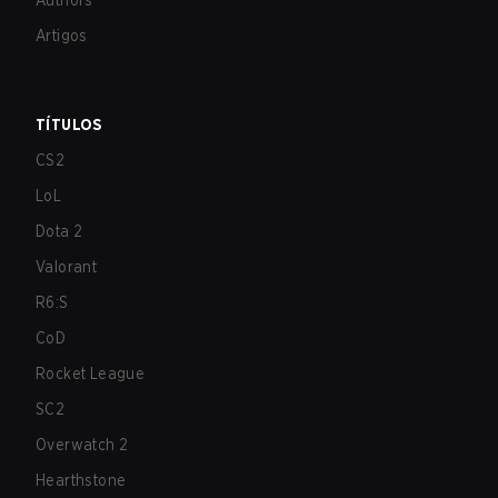
Authors
Artigos
TÍTULOS
CS2
LoL
Dota 2
Valorant
R6:S
CoD
Rocket League
SC2
Overwatch 2
Hearthstone