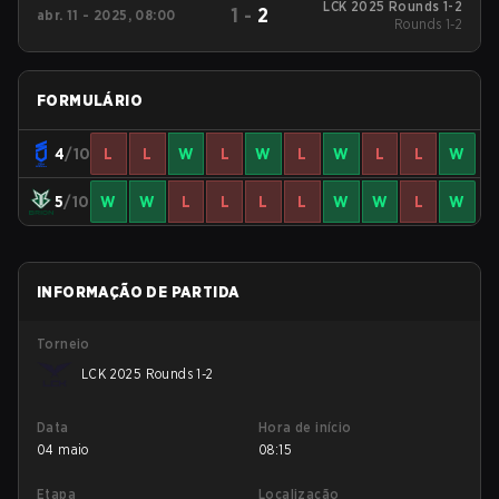
LCK 2025 Rounds 1-2
1
-
2
abr. 11 - 2025, 08:00
Rounds 1-2
FORMULÁRIO
4
/10
L
L
W
L
W
L
W
L
L
W
5
/10
W
W
L
L
L
L
W
W
L
W
INFORMAÇÃO DE PARTIDA
Torneio
LCK 2025 Rounds 1-2
Data
Hora de início
04 maio
08:15
Etapa
Localização