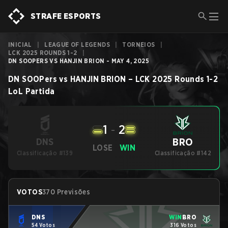
STRAFE ESPORTS
INICIAL
|
LEAGUE OF LEGENDS
|
TORNEIOS
|
LCK 2025 ROUNDS 1-2
|
DN SOOPERS VS HANJIN BRION - MAY 4, 2025
DN SOOPers
vs
HANJIN BRION
–
LCK 2025 Rounds 1-2
LoL
Partida
1
-
2
BRO
DNS
LOSE
WIN
Classificação #139
Classificação #142
VOTOS
370 Previsões
DNS
WIN
BRO
54 Votos
316 Votos