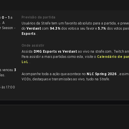
Previsão da partida
minou
0 - 1
a
5
. A
Usuários da Strafe tem um favorito absoluto para a partida, e preveem a vitória
r Season -
do
Verdant
com
94.3%
dos votos a seu favor e
5.7%
dos votos pa
Esports
.
Onde assistir
Assista
DMG Esports vs Verdant
ao vivo na strafe.com, Twitch a
Para assistir a mais partidas como esta, visite o
Calendário de pa
LoL
.
s venceu
3
Acompanhe toda a ação que acontece no
NLC Spring 2026
, assim como a
as.
VODs, destaques e transmissões ao vivo, tudo na Strafe.