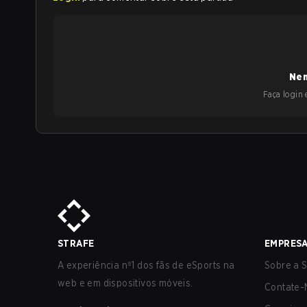
Nen
Faça login e
STRAFE
EMPRES
A experiência nº1 dos fãs de eSports na
Sobre a S
web e em dispositivos móveis.
Contate-