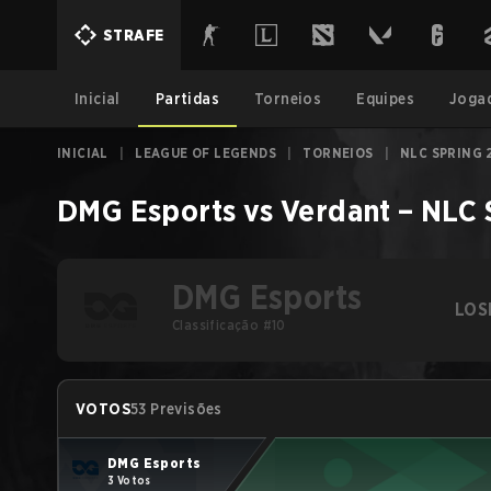
STRAFE
Inicial
Partidas
Torneios
Equipes
Joga
INICIAL
|
LEAGUE OF LEGENDS
|
TORNEIOS
|
NLC SPRING 
DMG Esports
vs
Verdant
–
NLC 
DMG Esports
LOS
Classificação #10
VOTOS
53 Previsões
DMG Esports
3 Votos