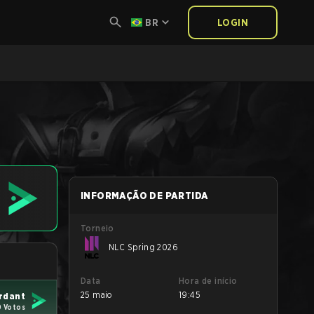
BR
LOGIN
INFORMAÇÃO DE PARTIDA
Torneio
NLC Spring 2026
Data
Hora de início
25 maio
19:45
rdant
0 Votos