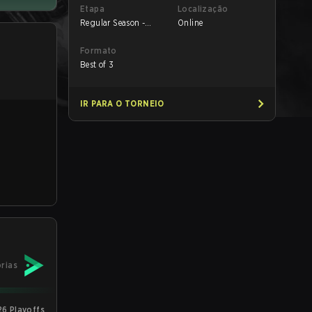
Etapa
Localização
Regular Season -
Online
Round 1
Formato
Best of 3
IR PARA O TORNEIO
órias
6 Playoffs