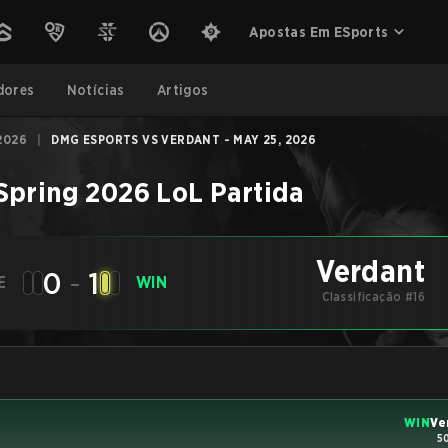
Apostas Em ESports
dores
Notícias
Artigos
2026
|
DMG ESPORTS VS VERDANT - MAY 25, 2026
Spring 2026
LoL
Partida
Verdant
0
-
1
E
WIN
Classificação #16
WIN
Ve
5