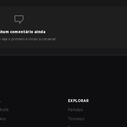
hum comentário ainda
 seja o primeiro a iniciar a conversa!
A
EXPLORAR
trafe
Partidas
Nos
Torneios