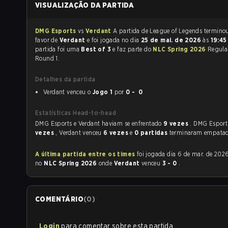
VISUALIZAÇÃO DA PARTIDA
DMG Esports
vs
Verdant
A partida de League of Legends ter
favor de
Verdant
e foi jogada no dia
25 de mai. de 2026
às
19:4
partida foi uma
Best of 3
e faz parte do
NLC Spring 2026
Regula
Round 1.
Detalhes da partida
Verdant venceu o
Jogo 1
por
0 - 0
Estatísticas Head-to-head
DMG Esports e Verdant haviam se enfrentado
9 vezes
. DMG Esport
vezes
, Verdant venceu
6 vezes
e
0 partidas
terminaram empatad
A última partida entre os times
foi jogada dia 6 de mar. de 2026 às 17:00
no
NLC Spring 2026
onde
Verdant
venceu
3 - 0
.
COMENTÁRIO
(
0
)
Login
para comentar sobre esta partida