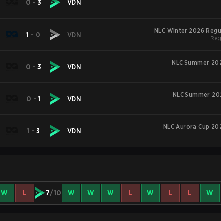
0
-
3
VDN
NLC Winter 2026 Regu
1
-
0
VDN
Reg
NLC Summer 202
0
-
3
VDN
NLC Summer 20
0
-
1
VDN
NLC Aurora Cup 202
1
-
3
VDN
W
L
7
/10
W
W
W
L
W
L
L
W