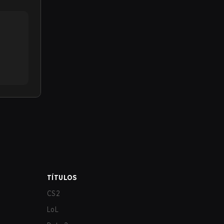
TÍTULOS
CS2
LoL