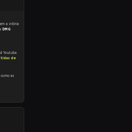
ra
DMG
nd Youtube.
rtidas de
s