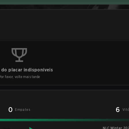
do placar indisponíveis
Por favor, volte mais tarde
0
6
Empates
Vit
NLC Winter 202