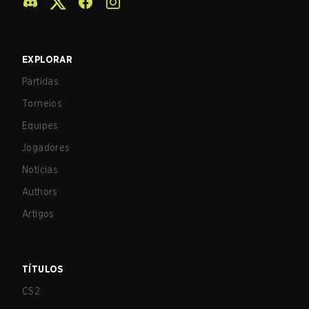
EXPLORAR
Partidas
Torneios
Equipes
Jogadores
Notícias
Authors
Artigos
TÍTULOS
CS2