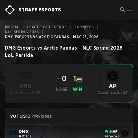
STRAFE ESPORTS
INICIAL
|
LEAGUE OF LEGENDS
|
TORNEIOS
|
NLC SPRING 2026
|
DMG ESPORTS VS ARCTIC PANDAS - MAY 25, 2026
DMG Esports
vs
Arctic Pandas
–
NLC Spring 2026
LoL
Partida
0
-
1
AP
DMG
LOSE
WIN
Classificação #9
Classificação #7
VOTOS
52 Previsões
DMG
WIN
AP
8 Votos
44 Votos