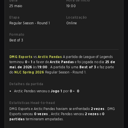
Data
Hora de início
25 maio
19:00
Etapa
Localização
Regular Season - Round 1
Online
Formato
Best of 3
DMG Esports
vs
Arctic Pandas
A partida de League of Legends
terminou
0 - 1
a favor de
Arctic Pandas
e foi jogada no dia
25 de
mai. de 2026
às
19:00
. A partida foi uma
Best of 3
e faz parte
do
NLC Spring 2026
Regular Season - Round 1.
Detalhes da partida
Arctic Pandas venceu o
Jogo 1
por
0 - 0
Estatísticas Head-to-head
DMG Esports e Arctic Pandas haviam se enfrentado
2 vezes
. DMG
Esports venceu
0 vezes
, Arctic Pandas venceu
2 vezes
e
0
partidas
terminaram empatadas.