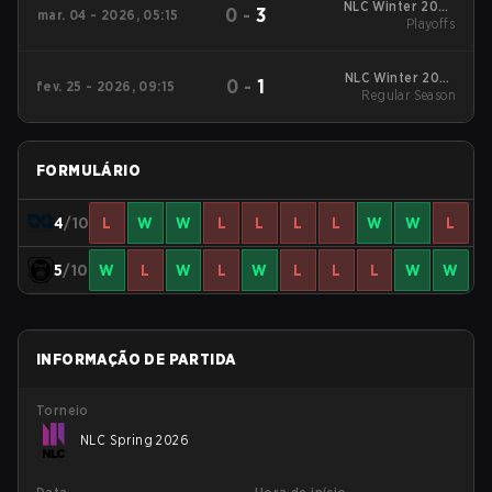
NLC Winter 2026
0
-
3
mar. 04 - 2026, 05:15
Playoffs
Playoffs
NLC Winter 2026
0
-
1
fev. 25 - 2026, 09:15
Regular Season
Regular Season
FORMULÁRIO
4
/10
L
W
W
L
L
L
L
W
W
L
5
/10
W
L
W
L
W
L
L
L
W
W
INFORMAÇÃO DE PARTIDA
Torneio
NLC Spring 2026