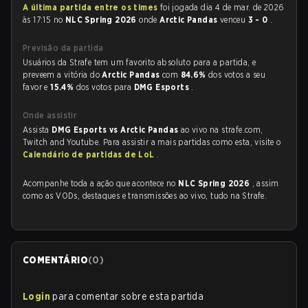
A última partida entre os times
foi jogada dia 4 de mar. de 2026
às 17:15 no
NLC Spring 2026
onde
Arctic Pandas
venceu
3 - 0
.
Previsão da partida
Usuários da Strafe tem um favorito absoluto para a partida, e
preveem a vitória do
Arctic Pandas
com
84.6%
dos votos a seu
favor e
15.4%
dos votos para
DMG Esports
.
Onde assistir
Assista
DMG Esports vs Arctic Pandas
ao vivo na strafe.com,
Twitch and Youtube. Para assistir a mais partidas como esta, visite o
Calendário de partidas de LoL
.
Acompanhe toda a ação que acontece no
NLC Spring 2026
, assim
como as VODs, destaques e transmissões ao vivo, tudo na Strafe.
COMENTÁRIO
(
0
)
Login
para comentar sobre esta partida