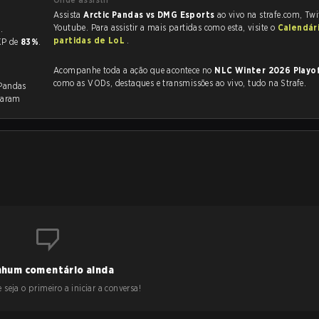
Assista
Arctic Pandas vs DMG Esports
ao vivo na strafe.com, Tw
Youtube. Para assistir a mais partidas como esta, visite o
Calendár
6
.
partidas de LoL
.
m KP de
83%
.
Acompanhe toda a ação que acontece no
NLC Winter 2026 Playo
como as VODs, destaques e transmissões ao vivo, tudo na Strafe.
 Pandas
naram
hum comentário ainda
 seja o primeiro a iniciar a conversa!