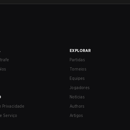
A
EXPLORAR
trafe
Partidas
Nos
Torneios
Equipes
Jogadores
O
Notícias
de Privacidade
Authors
e Serviço
Artigos