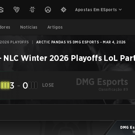
Apostas Em ESports
dores
Notícias
Artigos
2026 PLAYOFFS
|
ARCTIC PANDAS VS DMG ESPORTS - MAR 4, 2026
–
NLC Winter 2026 Playoffs
LoL
Par
DMG Esports
3
-
0
LOSE
Classificação #9
DMG Es
1