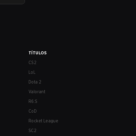
TÍTULOS
CS2
LoL
Dota 2
Valorant
R6:S
CoD
Rocket League
SC2