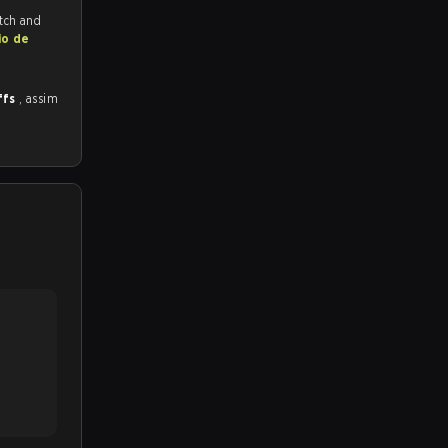
itch and
io de
ffs
, assim