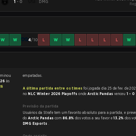
1
-
0
DMG
Reg
W
W
4
/10
L
W
W
L
L
L
L
W
de League of Legends terminou
empatadas.
026
às
26
A última partida entre os times
foi jogada dia 25 de fev. de 2026 às 21:15
no
NLC Winter 2026 Playoffs
onde
Arctic Pandas
venceu
1 - 0
Previsão da partida
Usuários da Strafe tem um favorito absoluto para a partida, e preveem a vitória
do
Arctic Pandas
com
86.8%
dos votos a seu favor e
13.2%
dos vo
DMG Esports
.
Onde assistir