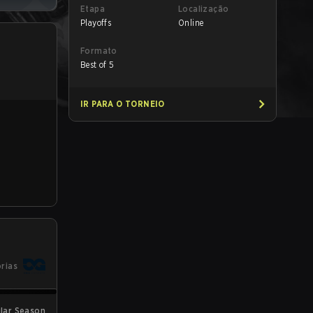
Etapa
Localização
Playoffs
Online
Formato
Best of 5
IR PARA O TORNEIO
órias
lar Season