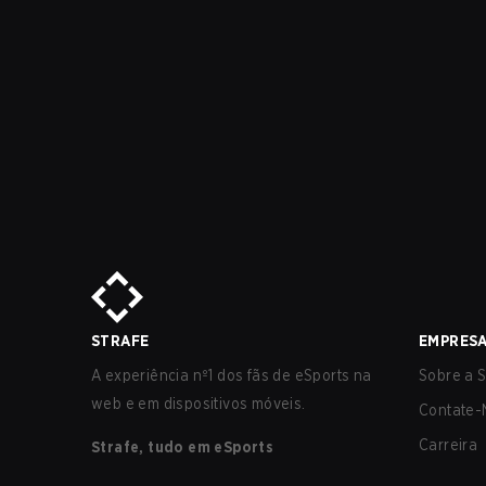
STRAFE
EMPRES
A experiência nº1 dos fãs de eSports na
Sobre a S
web e em dispositivos móveis.
Contate-
Carreira
Strafe, tudo em eSports