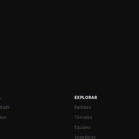
A
EXPLORAR
trafe
Partidas
Nos
Torneios
Equipes
Jogadores