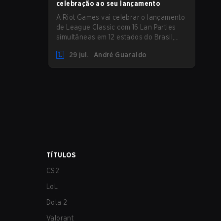
celebração ao seu lançamento
A Riot Games vai celebrar o lançamento
de League Classic com 16 Lan Parties
simultâneas em 12 estados do Brasil,
reunindo a comunidade em eventos
29 jul.
André Guaraldo
presenciais nos dias 01 e 02 de agosto.
TÍTULOS
CS2
LoL
Dota 2
Valorant