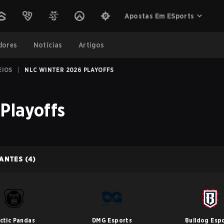
Apostas Em ESports
dores
Notícias
Artigos
EIOS
|
NLC WINTER 2026 PLAYOFFS
Playoffs
PANTES
(4)
ctic Pandas
DMG Esports
Bulldog Esp