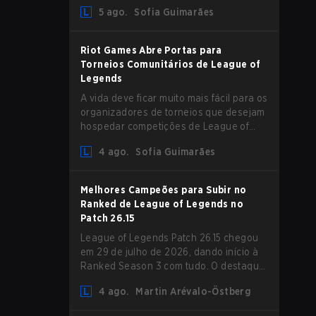
aumento de Magic Resist para ADCs e
5 ago.
Sofia Guimarães
nerfs em Camille que podem impactar
sua presença no support.
Riot Games Abre Portas para
Torneios Comunitários de League of
Legends
A vida deve ficar muito mais fácil para os
organizadores de torneios que desejam
hospedar competições de League of
Legends, pois a Riot Games atualizou
4 ago.
Sofia Guimarães
suas Diretrizes de Competições
Comunitárias. As mudanças removem
várias restrições desatualizadas.
Melhores Campeões para Subir no
Ranked de League of Legends no
Patch 26.15
League of Legends Patch 26.15 chegou
em 29 de julho de 2026, dando início à
Ranked Season 3 com tudo. O destaque
é sem dúvida o rework de Bel'Veth, mas
4 ago.
Martin Arévalo-Östberg
a última atualização também trouxe
algumas mudanças necessárias em