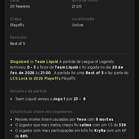
Data
Hora de início
20 fevereiro
21:00
Etapa
Localização
Playoffs
Online
Formato
Best of 5
Disguised
vs
Team Liquid
A partida de League of Legends
terminou
0 - 3
a favor de
Team Liquid
e foi jogada no dia
20 de
fev. de 2026
às
21:00
. A partida foi uma
Best of 5
e faz parte do
LCS Lock In 2026 Playoffs
Playoffs.
Detalhes da partida
Team Liquid venceu o
Jogo 1
por
23 - 8
Estatísticas chave dos jogadores
Maiores mortes foram causadas por
Yeon
com
9 mortes
.
O jogador que mais matou creeps foi
callme
com um CS de
339
.
O jogador com mais participações em kills foi
KryRa
com um KP
de
88%
.