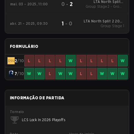
LTA North Split 2
0
-
2
mai. 03 - 2025, 11:00
2025 Group Stage 2 -
Group Stage 2 - Group
Group A
A
LTA North Split 2 2025
1
-
0
abr. 21 - 2025, 09:30
Group Stage 1
Group Stage 1
FORMULÁRIO
2
/10
L
L
L
L
W
L
L
L
L
W
7
/10
W
W
L
W
W
L
L
W
W
W
INFORMAÇÃO DE PARTIDA
Torneio
LCS Lock In 2026 Playoffs