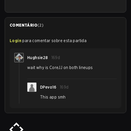
COMENTÁRIO
(
2
)
Login
para comentar sobre esta partida
Hughsie28
169d
wait why is CoreJJ on both lineups
DPevo16
169d
This app smh