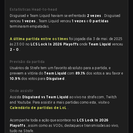
Estatísticas Head-to-head
Disguised e Team Liquid haviam se enfrentado
2 vezes
. Disguised
venceu
1 vezes
, Team Liquid venceu
1 vezes
e
0 partidas
terminaram empatadas.
A última partida entre os times
foi jogada dia 3 de mai. de 2025
às 23:00 no
LCS Lock In 2026 Playoffs
onde
Team Liquid
venceu
2 - 0
.
Previsão da partida
Usuários da Strafe tem um favorito absoluto para a partida, e
preveem a vitória do
Team Liquid
com
89.1%
dos votos a seu favor e
10.9%
dos votos para
Disguised
.
Onde assistir
Assista
Disguised vs Team Liquid
ao vivo na strafe.com, Twitch
and Youtube. Para assistir a mais partidas como esta, visite o
Calendário de partidas de LoL
.
Acompanhe toda a ação que acontece no
LCS Lock In 2026
Playoffs
, assim como as VODs, destaques e transmissões ao vivo,
tudo na Strafe.