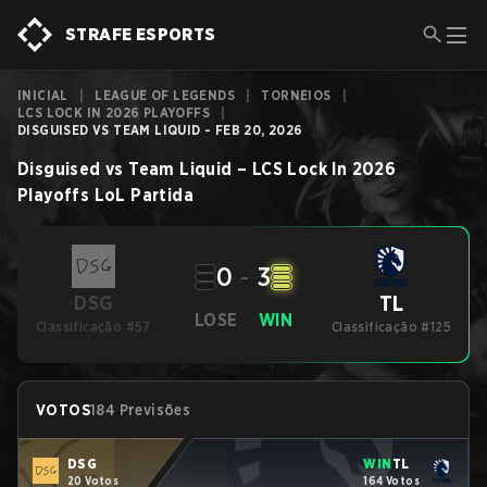
STRAFE ESPORTS
INICIAL
|
LEAGUE OF LEGENDS
|
TORNEIOS
|
LCS LOCK IN 2026 PLAYOFFS
|
DISGUISED VS TEAM LIQUID - FEB 20, 2026
Disguised
vs
Team Liquid
–
LCS Lock In 2026
Playoffs
LoL
Partida
0
-
3
TL
DSG
LOSE
WIN
Classificação #57
Classificação #125
VOTOS
184 Previsões
DSG
WIN
TL
20 Votos
164 Votos