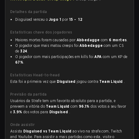
Detalhes da partida
Disguised venceu o
Jogo 1
por
15 - 12
Estatísticas chave dos jogadores
Maiores mortes foram causadas por
Abbedagge
com
6 mortes
.
O jogador que mais matou creeps foi
Abbedagge
com um CS
de
324
.
O jogador com mais participações em kills foi
APA
com um KP de
67%
.
Estatísticas Head-to-head
Esta foi a primeira vez que
Disguised
jogou contra
Team Liquid
.
Previsão da partida
Usuários da Strafe tem um favorito absoluto para a partida, e
preveem a vitória do
Team Liquid
com
96.1%
dos votos a seu favor
e
3.9%
dos votos para
Disguised
.
Onde assistir
Assista
Disguised vs Team Liquid
ao vivo na strafe.com, Twitch
and Youtube. Para assistir a mais partidas como esta, visite o