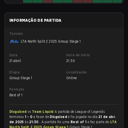
INFORMAÇÃO DE PARTIDA
Torneio
LTA North Split 2 2025 Group Stage 1
Data
Hora de início
21 abril
21:30
Etapa
Localização
Group Stage 1
Online
Formato
Best of 1
Disguised
vs
Team Liquid
A partida de League of Legends
terminou
1 - 0
a favor de
Disguised
e foi jogada no dia
21 de abr.
de 2025
às
21:30
. A partida foi uma
Best of 1
e faz parte do
LTA
North Split 2 2025 Group Stage 1
Group Stage 1.