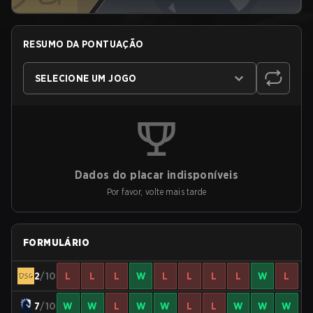
RESUMO DA PONTUAÇÃO
SELECIONE UM JOGO
Dados do placar indisponíveis
Por favor, volte mais tarde
FORMULÁRIO
2
/10
L
L
L
W
L
L
L
L
W
L
7
/10
W
W
L
W
W
L
L
W
W
W