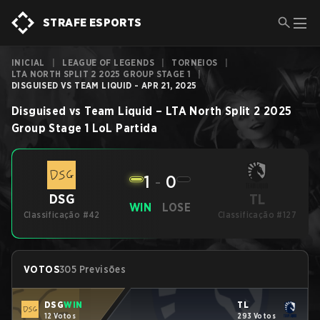
STRAFE ESPORTS
INICIAL
|
LEAGUE OF LEGENDS
|
TORNEIOS
|
LTA NORTH SPLIT 2 2025 GROUP STAGE 1
|
DISGUISED VS TEAM LIQUID - APR 21, 2025
Disguised
vs
Team Liquid
–
LTA North Split 2 2025
Group Stage 1
LoL
Partida
1
-
0
TL
DSG
WIN
LOSE
Classificação #42
Classificação #127
VOTOS
305 Previsões
DSG
WIN
TL
12 Votos
293 Votos