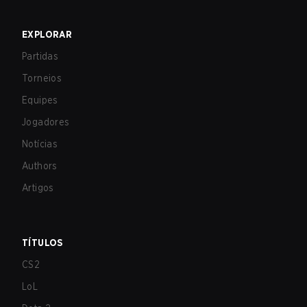
EXPLORAR
Partidas
Torneios
Equipes
Jogadores
Notícias
Authors
Artigos
TÍTULOS
CS2
LoL