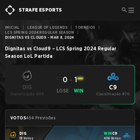
STRAFE ESPORTS
INICIAL
|
LEAGUE OF LEGENDS
|
TORNEIOS
|
LCS SPRING 2024 REGULAR SEASON
|
DIGNITAS VS CLOUD9 - MAR 8, 2024
Dignitas
vs
Cloud9
–
LCS Spring 2024 Regular
Season
LoL
Partida
0
-
1
C9
DIG
LOSE
WIN
Classificação #118
Classificação #70
VOTOS
454 Previsões
DIG
WIN
C9
18 Votos
436 Votos