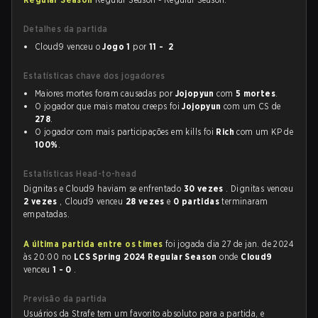
Detalhes da partida
Cloud9 venceu o
Jogo 1
por
11 - 2
Estatísticas chave dos jogadores
Maiores mortes foram causadas por
Jojopyun
com
5 mortes
.
O jogador que mais matou creeps foi
Jojopyun
com um CS de
278
.
O jogador com mais participações em kills foi
Rich
com um KP de
100%
.
Estatísticas Head-to-head
Dignitas e Cloud9 haviam se enfrentado
30 vezes
. Dignitas venceu
2 vezes
, Cloud9 venceu
28 vezes
e
0 partidas
terminaram
empatadas.
A última partida entre os times
foi jogada dia 27 de jan. de 2024
às 20:00 no
LCS Spring 2024 Regular Season
onde
Cloud9
venceu
1 - 0
.
Previsão da partida
Usuários da Strafe tem um favorito absoluto para a partida, e