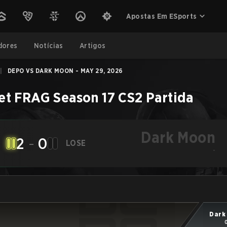
Apostas Em ESports
dores
Notícias
Artigos
|
DEPO VS DARK MOON - MAY 29, 2026
et FRAG Season 17
CS2
Partida
Dark Moon
2
-
0
LOSE
-
Dark