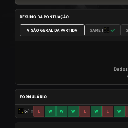
RESUMO DA PONTUAÇÃO
VISÃO GERAL DA PARTIDA
GAME 1
G
Dados 
FORMULÁRIO
6
/10
L
W
W
W
L
W
L
W