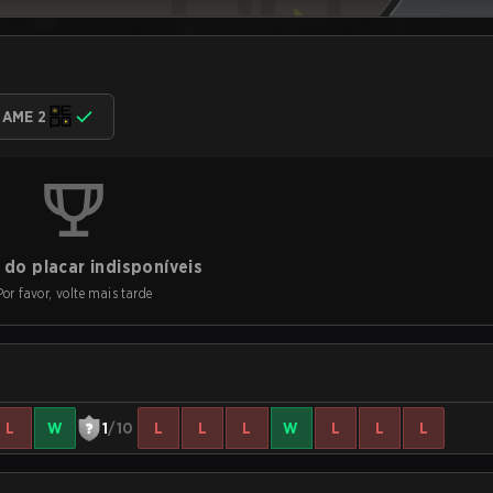
AME 2
do placar indisponíveis
Por favor, volte mais tarde
L
W
1
/10
L
L
L
W
L
L
L