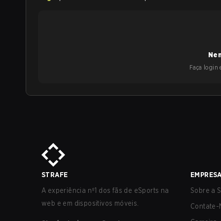
Nen
Faça login e
STRAFE
EMPRES
A experiência nº1 dos fãs de eSports na
Sobre a S
web e em dispositivos móveis.
Contate-