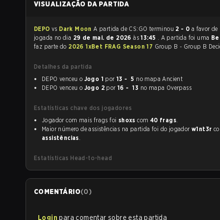
VISUALIZAÇÃO DA PARTIDA
DEPO
vs
Dark Moon
A partida de CS:GO terminou
2 - 0
a favor de
jogada no dia
29 de mai. de 2026
às
13:45
. A partida foi uma
Be
faz parte do
2026 1xBet FRAG Season 17
Group B - Group B Deci
Detalhes da partida
DEPO venceu o
Jogo 1
por
13 - 5
no mapa Ancient
DEPO venceu o
Jogo 2
por
16 - 13
no mapa Overpass
Estatísticas chave dos jogadores
Jogador com mais frags foi
shoxs
com
40 frags
.
Maior número de assistências na partida foi do jogador
w1nt3r
c
assistências
.
Estatísticas Head-to-head
COMENTÁRIO
(
0
)
Login
para comentar sobre esta partida