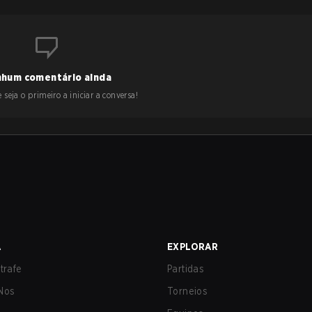
hum comentário ainda
 seja o primeiro a iniciar a conversa!
A
EXPLORAR
trafe
Partidas
Nos
Torneios