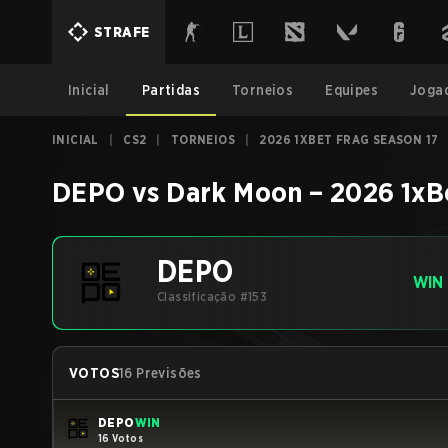
STRAFE
Inicial
Partidas
Torneios
Equipes
Joga
INICIAL
|
CS2
|
TORNEIOS
|
2026 1XBET FRAG SEASON 17
DEPO
vs
Dark Moon
–
2026 1xB
DEPO
WIN
Classificação #153
VOTOS
16 Previsões
DEPO
WIN
16 Votos