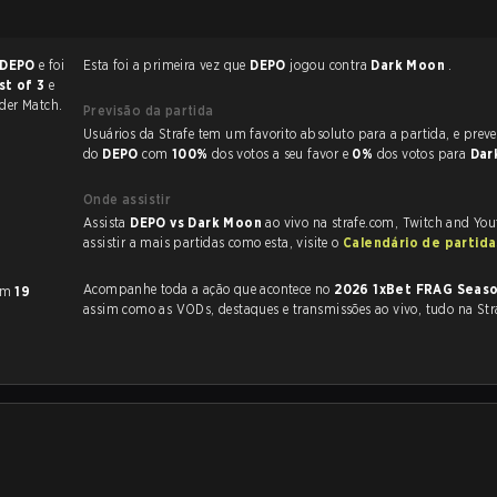
DEPO
e foi
Esta foi a primeira vez que
DEPO
jogou contra
Dark Moon
.
st of 3
e
der Match.
Previsão da partida
Usuários da Strafe tem um favorito absoluto para a partida, e preveem a vitória
do
DEPO
com
100%
dos votos a seu favor e
0%
dos votos para
Dar
Onde assistir
Assista
DEPO vs Dark Moon
ao vivo na strafe.com, Twitch and You
assistir a mais partidas como esta, visite o
Calendário de partid
Acompanhe toda a ação que acontece no
2026 1xBet FRAG Seas
om
19
assim como as VODs, destaques e transmissões ao vivo, tudo na Str