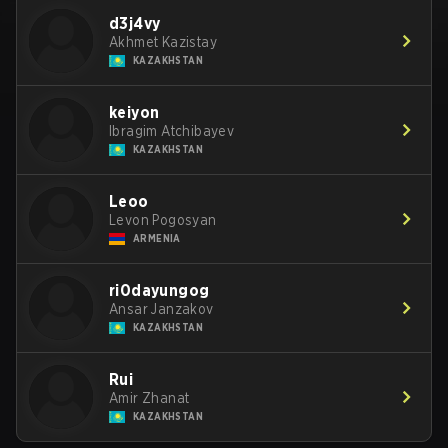
d3j4vy
Akhmet Kazistay
KAZAKHSTAN
keiyon
Ibragim Atchibayev
KAZAKHSTAN
Leoo
Levon Pogosyan
ARMENIA
ri0dayungog
Ansar Janzakov
KAZAKHSTAN
Rui
Amir Zhanat
KAZAKHSTAN