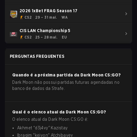
2026 1xBet FRAG Season 17
CS2
29 – 31 mai.
WA
CIS LAN Championship 5
CS2
25 – 28 mai.
EU
PERGUNTAS FREQUENTES
Quando é a próxima partida da
Dark Moon
CS:GO
?
Dark Moon não possui partidas futuras agendadas no
banco de dados da Strafe.
Qual é o elenco atual da
Dark Moon
CS:GO
?
O elenco atual da
Dark Moon
CS:GO
é:
Akhmet
"
d3j4vy
"
Kazistay
Ibragim
"
keiyon
"
Atchibayev