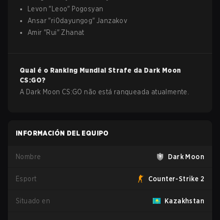
Levon
"
Leoo
"
Pogosyan
Ansar
"
ri0dayungog
"
Janzakov
Amir
"
Rui
"
Zhanat
Qual é o Ranking Mundial Strafe da
Dark Moon
CS:GO
?
A Dark Moon CS:GO não está ranqueada atualmente.
INFORMACIÓN DEL EQUIPO
Nombre
Dark Moon
Esport
Counter-Strike 2
Situado en
Kazakhstan