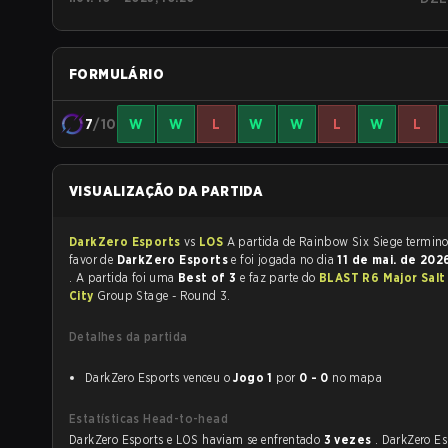
FORMULÁRIO
7
/10
W
W
L
W
W
L
W
L
VISUALIZAÇÃO DA PARTIDA
DarkZero Esports
vs
LOS
A partida de Rainbow Six Siege
favor de
DarkZero Esports
e foi jogada no dia
11 de mai. de 20
. A partida foi uma
Best of 3
e faz parte do
BLAST R6 Major Salt
City
Group Stage - Round 3.
Detalhes da partida
DarkZero Esports venceu o
Jogo 1
por
0 - 0
no mapa
Estatísticas Head-to-head
DarkZero Esports e LOS haviam se enfrentado
3 vezes
. DarkZero Es