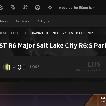
Apostas Em ESports
dores
Notícias
Artigos
R SALT LAKE CITY
|
DARKZERO ESPORTS VS LOS - MAY 11, 2026
T R6 Major Salt Lake City
R6:S
Par
LOS
1
-
0
LOSE
Classificação #18
LO
448