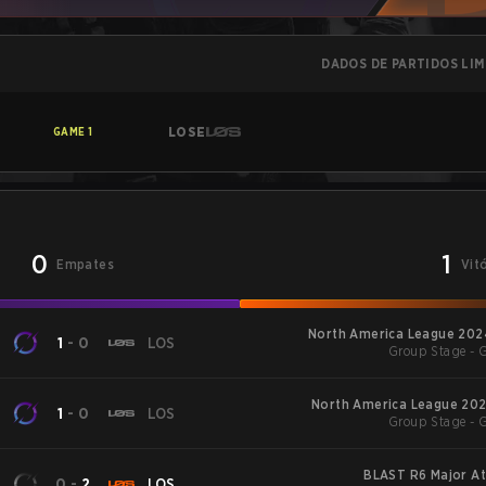
DADOS DE PARTIDOS LI
LOSE
GAME
1
0
1
Empates
Vit
North America League 2024
1
-
0
LOS
Group Stage - 
North America League 2024
1
-
0
LOS
Group Stage - 
BLAST R6 Major At
0
-
2
LOS