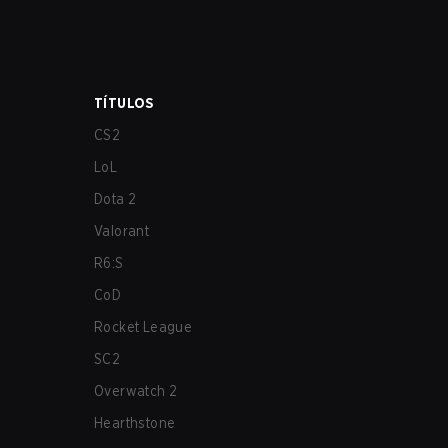
TÍTULOS
CS2
LoL
Dota 2
Valorant
R6:S
CoD
Rocket League
SC2
Overwatch 2
Hearthstone