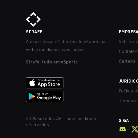
STRAFE
EMPRES
A experiência nº1 dos fãs de eSports na
Sobre a S
web e em dispositivos móveis.
Contate-
Carreira
Strafe, tudo em eSports
JURÍDIC
Política 
Termos d
2026
Sidledes AB. Todos os direitos
SIGA
reservados.