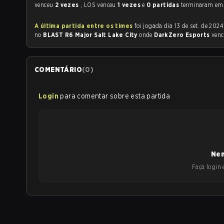
venceu
2 vezes
, LOS venceu
1 vezes
e
0 partidas
terminaram em
A última partida entre os times
foi jogada dia 13 de set. de 2024 às 21:20
no
BLAST R6 Major Salt Lake City
onde
DarkZero Esports
ven
COMENTÁRIO
(
0
)
Login
para comentar sobre esta partida
Nen
Faça login e