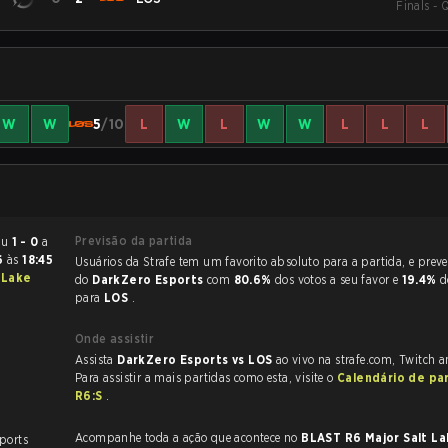
Finals - 
W
W
5
/10
L
W
L
W
W
L
L
L
Previsão da partida
 terminou
1 - 0
a
26
às
18:45
Usuários da Strafe tem um favorito absoluto para a partida, e preveem a vitória
 Lake
do
DarkZero Esports
com
80.6%
dos votos a seu favor e
19.4%
d
para
LOS
.
Onde assistir
Assista
DarkZero Esports vs LOS
ao vivo na strafe.com, Twitch 
Para assistir a mais partidas como esta, visite o
Calendário de pa
R6:S
.
Acompanhe toda a ação que acontece no
BLAST R6 Major Salt La
ports