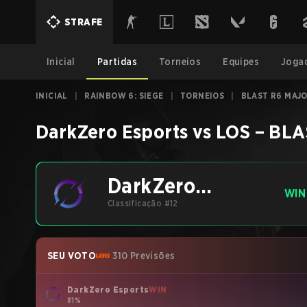
STRAFE
Inicial
Partidas
Torneios
Equipes
Joga
INICIAL
|
RAINBOW 6: SIEGE
|
TORNEIOS
|
BLAST R6 MAJO
DarkZero Esports
vs
LOS
–
BLAS
DarkZero
WIN
Esports
Classificação #12
SEU VOTO
310 Previsões
DarkZero Esports
WIN
81%