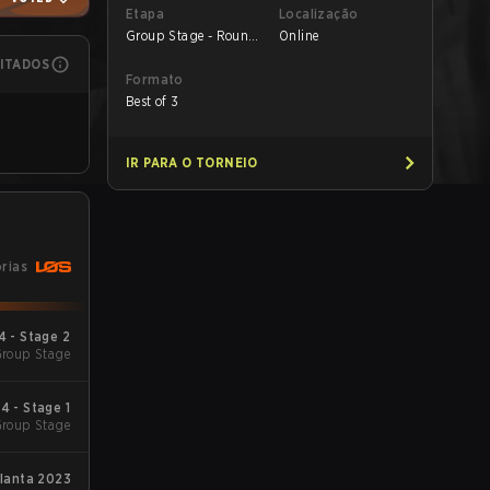
Etapa
Localização
Group Stage - Round
Online
3
MITADOS
Formato
Best of 3
IR PARA O TORNEIO
órias
 - Stage 2
Group Stage
 - Stage 1
Group Stage
lanta 2023