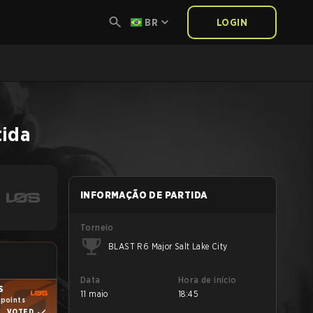
BR
LOGIN
tida
INFORMAÇÃO DE PARTIDA
Torneio
BLAST R6 Major Salt Lake City
Data
Hora de início
S
11 maio
18:45
 points
VOTED