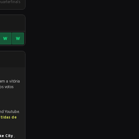
Quarterfinals
W
W
os votos
and Youtube.
rtidas de
ke City
,