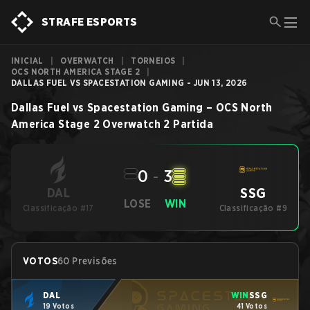
STRAFE ESPORTS
INICIAL
|
OVERWATCH
|
TORNEIOS
|
OCS NORTH AMERICA STAGE 2
|
DALLAS FUEL VS SPACESTATION GAMING - JUN 13, 2026
Dallas Fuel
vs
Spacestation Gaming
–
OCS North
America Stage 2
Overwatch 2
Partida
0
-
3
SSG
DAL
LOSE
WIN
Classificação #17
Classificação #9
VOTOS
60 Previsões
DAL
WIN
SSG
19 Votos
41 Votos