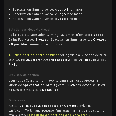
Spacestation Gaming venceu o
Jogo 1
no mapa
Spacestation Gaming venceu o
Jogo 2
no mapa
Spacestation Gaming venceu o
Jogo 3
no mapa
Estatísticas Head-to-head
Dallas Fuel e Spacestation Gaming haviam se enfrentado
3 vezes
.
Dallas Fuel venceu
3 vezes
, Spacestation Gaming venceu
0 vezes
e
0 partidas
terminaram empatadas.
A última partida entre os times
foi jogada dia 12 de abr. de 2026
às 21:30 no
OCS North America Stage 2
onde
Dallas Fuel
venceu
4 - 1
.
Previsão da partida
Usuários da Strafe tem um favorito para a partida, e preveem a
vitória do
Spacestation Gaming
com
68.3%
dos votos a seu favor
e
31.7%
dos votos para
Dallas Fuel
.
Onde assistir
Assista
Dallas Fuel vs Spacestation Gaming
ao vivo na
strafe.com, Twitch and Youtube. Para assistir a mais partidas como
esta, visite o
Calendário de partidas de Overwatch 2
.