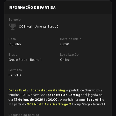
INFORMAÇÃO DE PARTIDA
Torneio
OCS North America Stage 2
Data
Hora de início
13 junho
20:00
Etapa
Localização
Group Stage - Round 1
Online
Formato
Best of 3
Dallas Fuel
vs
Spacestation Gaming
A partida de Overwatch 2
terminou
0 - 3
a favor de
Spacestation Gaming
e foi jogada no
dia
13 de jun. de 2026
às
20:00
. A partida foi uma
Best of 3
e
faz parte do
OCS North America Stage 2
Group Stage - Round 1.
Detalhes da partida