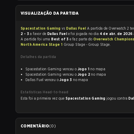
VISUALIZAÇÃO DA PARTIDA
Spacestation Gaming
vs
Dallas Fuel
A partid
2 - 3
a favor de
Dallas Fuel
e foi jogada no dia
4 de abr. de 2026
A partida foi uma
Best of 3
e faz parte do
Overwatch Champions
North America Stage 1
Group Stage - Group Stage.
Detalhes da partida
Spacestation Gaming venceu o
Jogo 1
no mapa
Spacestation Gaming venceu o
Jogo 2
no mapa
Dallas Fuel venceu o
Jogo 3
no mapa
Estatísticas Head-to-head
Esta foi a primeira vez que
Spacestation Gaming
jogou contra
Da
COMENTÁRIO
(
0
)