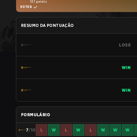
137 points
VOTED
RESUMO DA PONTUAÇÃO
LOSE
WIN
WIN
FORMULÁRIO
7
/10
L
W
L
W
L
W
W
W