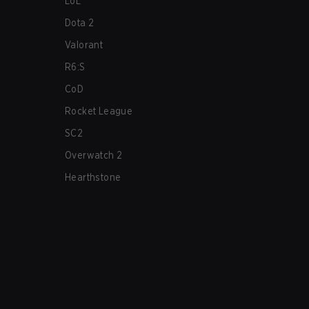
LoL
Dota 2
Valorant
R6:S
CoD
Rocket League
SC2
Overwatch 2
Hearthstone