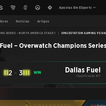
Apostas Em ESports
dores
Notícias
Artigos
S SERIES - NORTH AMERICA STAGE 1
|
SPACESTATION GAMING VS DAL
 Fuel
–
Overwatch Champions Series 
Dallas Fuel
2
-
3
E
WIN
Classificação #17
WIN
Dalla