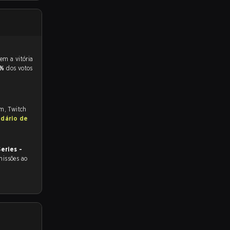
7%
dos votos
om, Twitch
ndário de
eries -