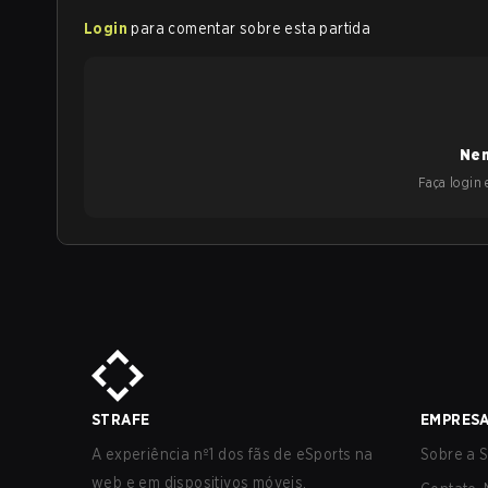
Login
para comentar sobre esta partida
Nen
Faça login e
STRAFE
EMPRES
A experiência nº1 dos fãs de eSports na
Sobre a S
web e em dispositivos móveis.