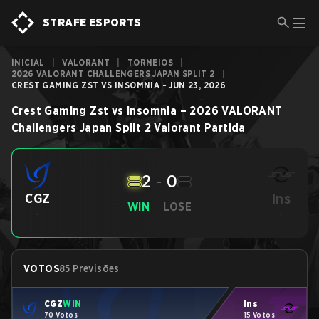
STRAFE ESPORTS
INICIAL
|
VALORANT
|
TORNEIOS
|
2026 VALORANT CHALLENGERS JAPAN SPLIT 2
|
CREST GAMING ZST VS INSOMNIA - JUN 23, 2026
Crest Gaming Zst
vs
Insomnia
–
2026 VALORANT
Challengers Japan Split 2
Valorant
Partida
2
-
0
Ins
CGZ
WIN
LOSE
-
-
VOTOS
85 Previsões
CGZ
WIN
Ins
70 Votos
15 Votos