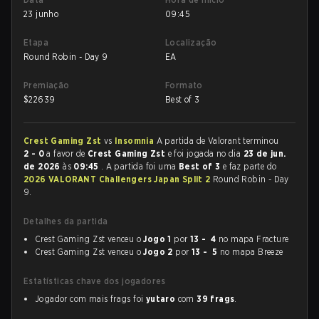
23 junho
09:45
Etapa
Localização
Round Robin - Day 9
EA
Premiação
Formato
$
22639
Best of 3
Crest Gaming Zst
vs
Insomnia
A partida de Valorant terminou
2 - 0
a favor de
Crest Gaming Zst
e foi jogada no dia
23 de jun.
de 2026
às
09:45
. A partida foi uma
Best of 3
e faz parte do
2026 VALORANT Challengers Japan Split 2
Round Robin - Day
9.
Detalhes da partida
Crest Gaming Zst venceu o
Jogo 1
por
13 - 4
no mapa Fracture
Crest Gaming Zst venceu o
Jogo 2
por
13 - 5
no mapa Breeze
Estatísticas chave dos jogadores
Jogador com mais frags foi
yutaro
com
39 frags
.