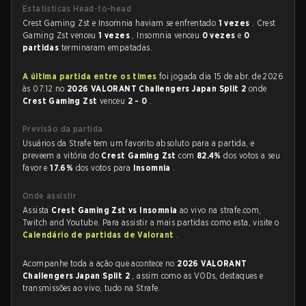
Estatísticas Head-to-head
Crest Gaming Zst e Insomnia haviam se enfrentado
1 vezes
. Crest
Gaming Zst venceu
1 vezes
, Insomnia venceu
0 vezes
e
0
partidas
terminaram empatadas.
A última partida entre os times
foi jogada dia 15 de abr. de 2026
às 07:12 no
2026 VALORANT Challengers Japan Split 2
onde
Crest Gaming Zst
venceu
2 - 0
.
Previsão da partida
Usuários da Strafe tem um favorito absoluto para a partida, e
preveem a vitória do
Crest Gaming Zst
com
82.4%
dos votos a seu
favor e
17.6%
dos votos para
Insomnia
.
Onde assistir
Assista
Crest Gaming Zst vs Insomnia
ao vivo na strafe.com,
Twitch and Youtube. Para assistir a mais partidas como esta, visite o
Calendário de partidas de Valorant
.
Acompanhe toda a ação que acontece no
2026 VALORANT
Challengers Japan Split 2
, assim como as VODs, destaques e
transmissões ao vivo, tudo na Strafe.