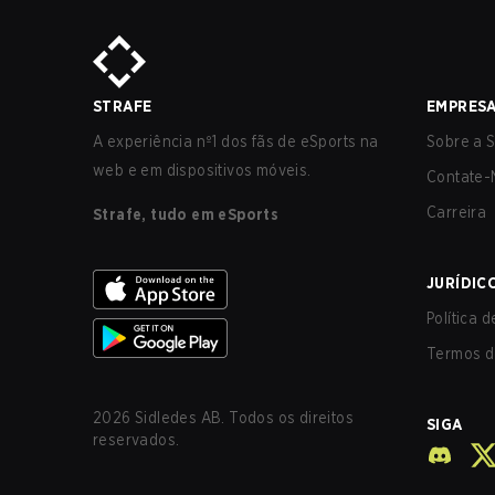
STRAFE
EMPRES
A experiência nº1 dos fãs de eSports na
Sobre a S
web e em dispositivos móveis.
Contate-
Carreira
Strafe, tudo em eSports
JURÍDIC
Política 
Termos d
2026
Sidledes AB. Todos os direitos
SIGA
reservados.