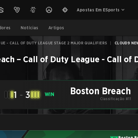
Apostas Em ESports
dores
Notícias
Artigos
UE - CALL OF DUTY LEAGUE STAGE 2 MAJOR QUALIFIERS
|
CLOUD9 NEW
each
–
Call of Duty League - Call of
Boston Breach
1
-
3
WIN
Classificação #11
WIN
Boston B