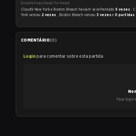
Estatísticas Head-to-head
Cloud9 New York e Boston Breach haviam se enfrentado
5 vezes
. 
York venceu
2 vezes
, Boston Breach venceu
3 vezes
e
0 partidas
COMENTÁRIO
(
0
)
Login
para comentar sobre esta partida
Nen
Faça login e