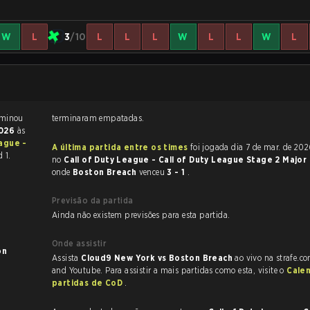
W
L
3
/10
L
L
L
W
L
L
W
L
e Call of Duty terminou
terminaram empatadas.
2026
às
eague -
A última partida entre os times
foi jogada dia 7 de mar. de 2026 às 23:00
 1.
no
Call of Duty League - Call of Duty League Stage 2 Major 
onde
Boston Breach
venceu
3 - 1
.
Previsão da partida
Ainda não existem previsões para esta partida.
Onde assistir
Assista
Cloud9 New York vs Boston Breach
ao vivo na strafe.c
and Youtube. Para assistir a mais partidas como esta, visite o
Cale
partidas de CoD
.