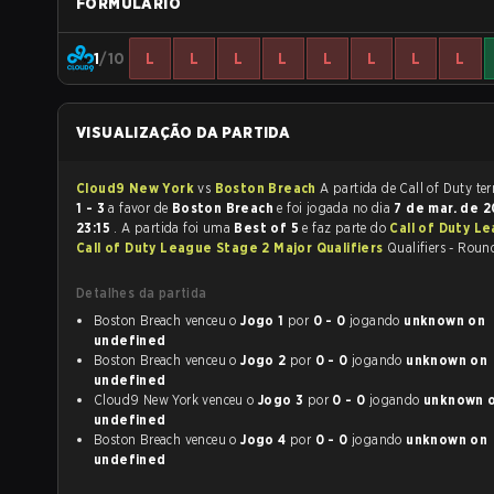
FORMULÁRIO
1
/10
L
L
L
L
L
L
L
L
VISUALIZAÇÃO DA PARTIDA
Cloud9 New York
vs
Boston Breach
A partida d
1 - 3
a favor de
Boston Breach
e foi jogada no dia
7 de mar. de 
23:15
. A partida foi uma
Best of 5
e faz parte do
Call of Duty L
Call of Duty League Stage 2 Major Qualifiers
Qualifiers - Round
Detalhes da partida
Boston Breach venceu o
Jogo 1
por
0 - 0
jogando
unknown on
undefined
Boston Breach venceu o
Jogo 2
por
0 - 0
jogando
unknown on
undefined
Cloud9 New York venceu o
Jogo 3
por
0 - 0
jogando
unknown on
undefined
Boston Breach venceu o
Jogo 4
por
0 - 0
jogando
unknown on
undefined