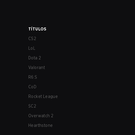
TÍTULOS
CS2
LoL
Dota 2
Valorant
R6:S
CoD
Rocket League
SC2
Overwatch 2
Hearthstone