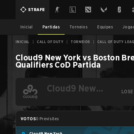
STRAFE
Inicial
Partidas
Torneios
Equipes
Joga
INICIAL
|
CALL OF DUTY
|
TORNEIOS
|
CALL OF DUTY LEAG
Cloud9 New York
vs
Boston Br
Qualifiers
CoD
Partida
Cloud9 New
LOSE
York
-
VOTOS
0 Previsões
Cloud9 New York