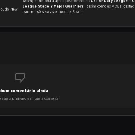
Acompanhe toda a ação que acontece no
Call of Duty League - C
League Stage 2 Major Qualifiers
, assim como as VODs, destaques e
Cloud9 New
transmissões ao vivo, tudo na Strafe.
hum comentário ainda
 seja o primeiro a iniciar a conversa!