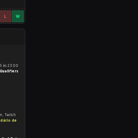
L
W
Qualifiers
om, Twitch
ndário de