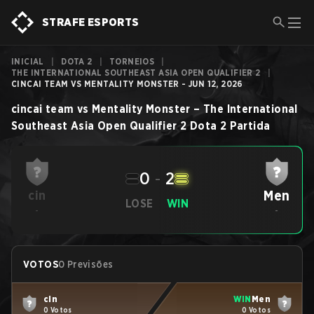
STRAFE ESPORTS
INICIAL
|
DOTA 2
|
TORNEIOS
|
THE INTERNATIONAL SOUTHEAST ASIA OPEN QUALIFIER 2
|
CINCAI TEAM VS MENTALITY MONSTER - JUN 12, 2026
cincai team
vs
Mentality Monster
–
The International
Southeast Asia Open Qualifier 2
Dota 2
Partida
0
-
2
Men
cin
LOSE
WIN
-
-
VOTOS
0 Previsões
cin
WIN
Men
0 Votos
0 Votos