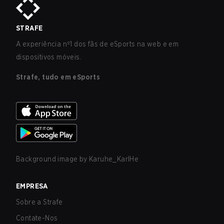
STRAFE
A experiência nº1 dos fãs de eSports na web e em
dispositivos móveis.
Strafe, tudo em eSports
Background image by
Karuhe_KarlHe
EMPRESA
Sobre a Strafe
Contate-Nos