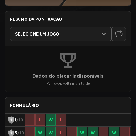
RESUMO DA PONTUAÇÃO
SELECIONE UM JOGO
Dados do placar indisponíveis
Por favor, volte mais tarde
FORMULÁRIO
1
/10
L
L
W
L
5
/10
L
W
W
L
L
W
W
L
W
L