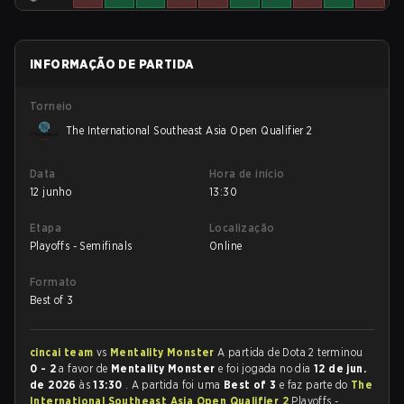
INFORMAÇÃO DE PARTIDA
Torneio
The International Southeast Asia Open Qualifier 2
Data
Hora de início
12 junho
13:30
Etapa
Localização
Playoffs - Semifinals
Online
Formato
Best of 3
cincai team
vs
Mentality Monster
A partida de Dota 2 terminou
0 - 2
a favor de
Mentality Monster
e foi jogada no dia
12 de jun.
de 2026
às
13:30
. A partida foi uma
Best of 3
e faz parte do
The
International Southeast Asia Open Qualifier 2
Playoffs -