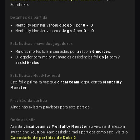
Semifinals.
Detalhes da partida
Mentality Monster venceu o
Jogo 1
por
8 - 0
Mentality Monster venceu o
Jogo 2
por
0 - 0
Estatísticas chave dos jogadores
Maiores mortes foram causadas por
zai
com
6 mortes
.
O jogador com maior número de assistências foi
6o$s
com
7
assistências
.
Estatísticas Head-to-head
Esta foi a primeira vez que
cincai team
jogou contra
Mentality
Monster
.
Previsão da partida
Ainda não existem previsões para esta partida.
Onde assistir
Assista
cincai team vs Mentality Monster
ao vivo na strafe.com,
Twitch and Youtube. Para assistir a mais partidas como esta, visite o
Calendário de partidas de Dota 2
.