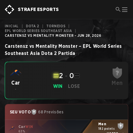
STRAFE ESPORTS
INICIAL
|
DOTA 2
|
TORNEIOS
|
EPL WORLD SERIES SOUTHEAST ASIA
|
CARSTENSZ VS MENTALITY MONSTER - JUN 28, 2026
Carstensz
vs
Mentality Monster
–
EPL World Series
Southeast Asia
Dota 2
Partida
2
-
0
Men
Car
WIN
LOSE
-
-
SEU VOTO
68 Previsões
Men
Car
WIN
182 points
63%