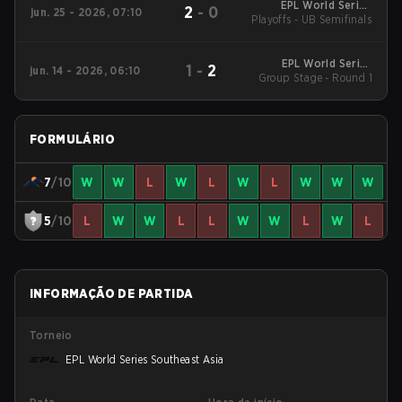
EPL World Series
2
-
0
jun. 25 - 2026, 07:10
Playoffs - UB Semifinals
Southeast Asia
EPL World Series
1
-
2
jun. 14 - 2026, 06:10
Group Stage - Round 1
Southeast Asia
FORMULÁRIO
7
/10
W
W
L
W
L
W
L
W
W
W
5
/10
L
W
W
L
L
W
W
L
W
L
INFORMAÇÃO DE PARTIDA
Torneio
EPL World Series Southeast Asia