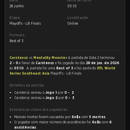
Data
Hora de início
28 junho
03:10
Etapa
Localização
Playoffs - LB Finals
Online
Formato
Best of 3
Carstensz
vs
Mentality Monster
A partida de Dota 2 terminou
2 - 0
a favor de
Carstensz
e foi jogada no dia
28 de jun. de 2026
às
03:10
. A partida foi uma
Best of 3
e faz parte do
EPL World
Series Southeast Asia
Playoffs - LB Finals.
Detalhes da partida
Carstensz venceu o
Jogo 1
por
0 - 2
Carstensz venceu o
Jogo 2
por
0 - 3
Estatísticas chave dos jogadores
Maiores mortes foram causadas por
6o$s
com
5 mortes
.
O jogador com maior número de assistências foi
6o$s
com
6
assistências
.