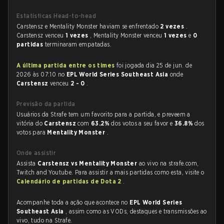
Estatísticas Head-to-head
Carstensz e Mentality Monster haviam se enfrentado
2 vezes
.
Carstensz venceu
1 vezes
, Mentality Monster venceu
1 vezes
e
0
partidas
terminaram empatadas.
A última partida entre os times
foi jogada dia 25 de jun. de
2026 às 07:10 no
EPL World Series Southeast Asia
onde
Carstensz
venceu
2 - 0
.
Previsão da partida
Usuários da Strafe tem um favorito para a partida, e preveem a
vitória do
Carstensz
com
63.2%
dos votos a seu favor e
36.8%
dos
votos para
Mentality Monster
.
Onde assistir
Assista
Carstensz vs Mentality Monster
ao vivo na strafe.com,
Twitch and Youtube. Para assistir a mais partidas como esta, visite o
Calendário de partidas de Dota 2
.
Acompanhe toda a ação que acontece no
EPL World Series
Southeast Asia
, assim como as VODs, destaques e transmissões ao
vivo, tudo na Strafe.